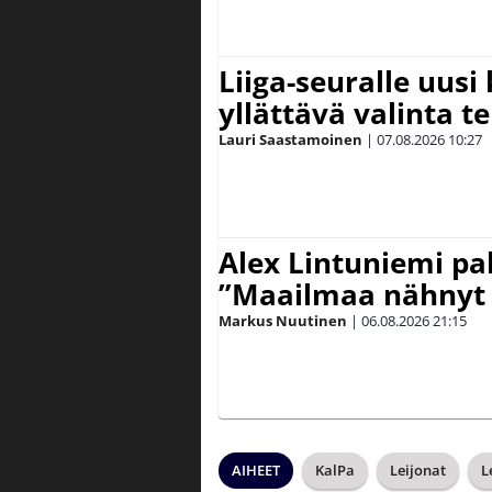
Liiga-seuralle uusi
yllättävä valinta te
Lauri Saastamoinen
|
07.08.2026
10:27
Alex Lintuniemi pal
”Maailmaa nähnyt 
Markus Nuutinen
|
06.08.2026
21:15
AIHEET
KalPa
Leijonat
L