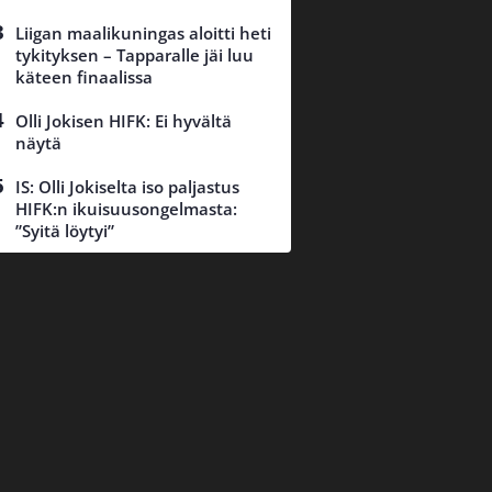
Liigan maalikuningas aloitti heti
tykityksen – Tapparalle jäi luu
käteen finaalissa
Olli Jokisen HIFK: Ei hyvältä
näytä
IS: Olli Jokiselta iso paljastus
HIFK:n ikuisuusongelmasta:
”Syitä löytyi”