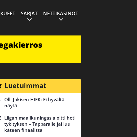
KUEET
SARJAT
NETTIKASINOT
egakierros
Luetuimmat
Olli Jokisen HIFK: Ei hyvältä
näytä
Liigan maalikuningas aloitti heti
tykityksen – Tapparalle jäi luu
käteen finaalissa