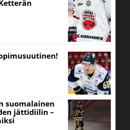
Ketterän
sopimusuutinen!
un suomalainen
n jättidiilin –
iksi