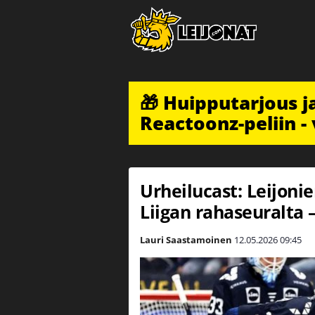
🎁 Huipputarjous 
Reactoonz-peliin - 
Urheilucast: Leijoni
Liigan rahaseuralta 
Lauri Saastamoinen
12.05.2026
09:45