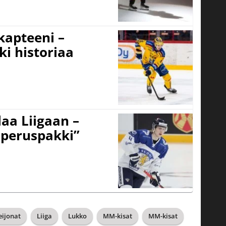
 kapteeni –
ki historiaa
aa Liigaan –
peruspakki”
eijonat
Liiga
Lukko
MM-kisat
MM-kisat