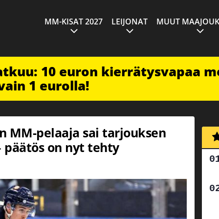
MM-KISAT 2027
LEIJONAT
MUUT MAAJOUK
jatkuu: 10 euron kierrätysvapaa m
vain 1 eurolla!
en MM-pelaaja sai tarjouksen
– päätös on nyt tehty