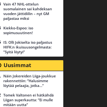
Vain 47 NHL-ottelun
suomalainen sai kahdeksan
vuoden jättidiilin – nyt GM
paljastaa miksi
Kiekko-Espoo: iso
sopimusuutinen!
IS: Olli Jokiselta iso paljastus
HIFK:n ikuisuusongelmasta:
”Syitä löytyi”
Uusimmat
Näin Jokereiden Liiga-joukkue
rakennettiin: ”Halusimme
löytää pelaajia, jotka…”
Tomek Valtonen ei hätkähdä
Liigan superkautta: ”Ei mulle
mitään uutta”