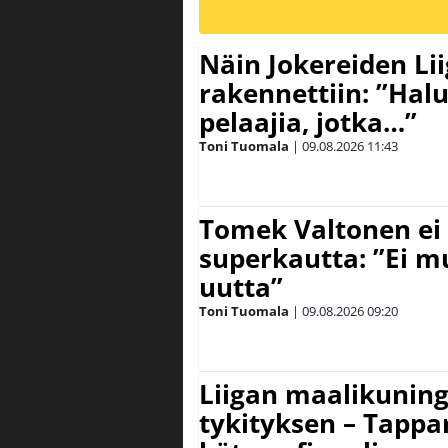
Näin Jokereiden Li
rakennettiin: ”Hal
pelaajia, jotka…”
Toni Tuomala
|
09.08.2026
11:43
Tomek Valtonen ei
superkautta: ”Ei m
uutta”
Toni Tuomala
|
09.08.2026
09:20
Liigan maalikuninga
tykityksen – Tappar