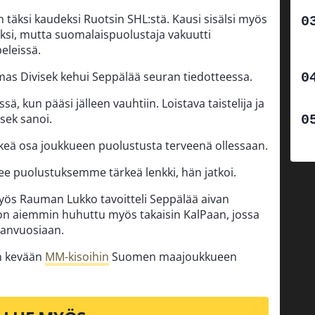
n täksi kaudeksi Ruotsin SHL:stä. Kausi sisälsi myös
ksi, mutta suomalaispuolustaja vakuutti
eleissä.
mas Divisek kehui Seppälää seuran tiedotteessa.
ä, kun pääsi jälleen vauhtiin. Loistava taistelija ja
sek sanoi.
keä osa joukkueen puolustusta terveenä ollessaan.
ee puolustuksemme tärkeä lenkki, hän jatkoi.
ös Rauman Lukko tavoitteli Seppälää aivan
 on aiemmin huhuttu myös takaisin KalPaan, jossa
aanvuosiaan.
n kevään
MM-kisoihin
Suomen maajoukkueen