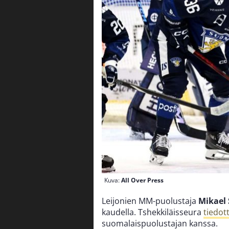
Kuva:
All Over Press
Leijonien MM-puolustaja
Mikael
kaudella. Tshekkiläisseura
tiedott
suomalaispuolustajan kanssa.