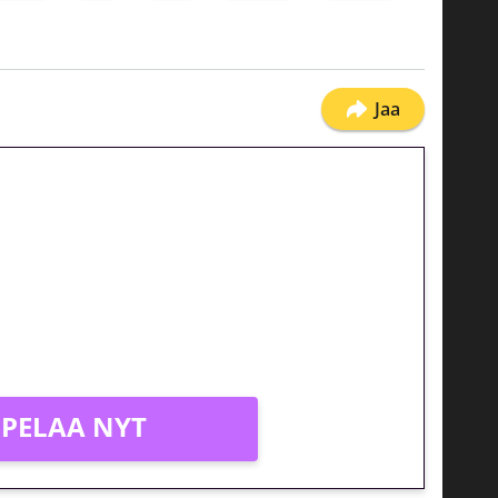
Jaa
jatkuu: 10 euron
gakierros Reactoonz-peliin
PELAA NYT