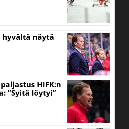
Ei hyvältä näytä
o paljastus HIFK:n
 ”Syitä löytyi”