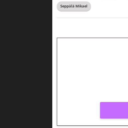
Seppälä Mikael
🎁 Huipputarjous 
kierrätysvapaa me
– vain 1 eurolla!
Peli: Reactoonz
Vain uusille asiakkaille!