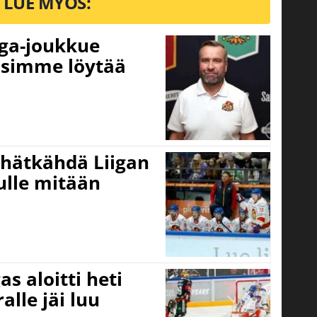
LUE MYÖS:
iga-joukkue
usimme löytää
 hätkähdä Liigan
ulle mitään
s aloitti heti
alle jäi luu