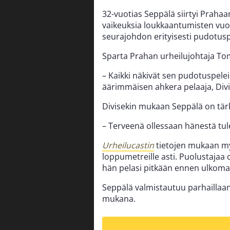
32-vuotias Seppälä siirtyi Prahaa
vaikeuksia loukkaantumisten vuo
seurajohdon erityisesti pudotusp
Sparta Prahan urheilujohtaja To
– Kaikki näkivät sen pudotuspeleiss
äärimmäisen ahkera pelaaja, Divi
Divisekin mukaan Seppälä on tär
– Terveenä ollessaan hänestä tul
Urheilucastin
tietojen mukaan my
loppumetreille asti. Puolustajaa
hän pelasi pitkään ennen ulkom
Seppälä valmistautuu parhaillaa
mukana.