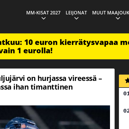
MM-KISAT 2027
LEIJONAT
MUUT MAAJOUK
jatkuu: 10 euron kierrätysvapaa m
vain 1 eurolla!
jujärvi on hurjassa vireessä –
assa ihan timanttinen