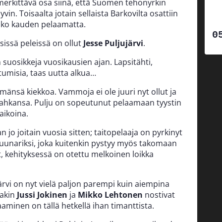
merkittävä osa siinä, että Suomen tehonyrkin
in. Toisaalta jotain sellaista Barkovilta osattiin
koko kauden pelaamatta.
sissä peleissä on ollut
Jesse Puljujärvi
.
 suosikkeja vuosikausien ajan. Lapsitähti,
tumisia, taas uutta alkua…
ämänsä kiekkoa. Vammoja ei ole juuri nyt ollut ja
 nahkansa. Pulju on sopeutunut pelaamaan tyystin
aikoina.
n jo joitain vuosia sitten; taitopelaaja on pyrkinyt
duunariksi, joka kuitenkin pystyy myös takomaan
t, kehityksessä on otettu melkoinen loikka
järvi on nyt vielä paljon parempi kuin aiempina
akin
Jussi Jokinen
ja
Mikko Lehtonen
nostivat
aminen on tällä hetkellä ihan timanttista.