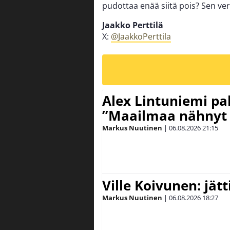
pudottaa enää siitä pois? Sen ver
Jaakko Perttilä
X:
@JaakkoPerttila
Alex Lintuniemi pal
”Maailmaa nähnyt 
Markus Nuutinen
|
06.08.2026
21:15
Ville Koivunen: jät
Markus Nuutinen
|
06.08.2026
18:27