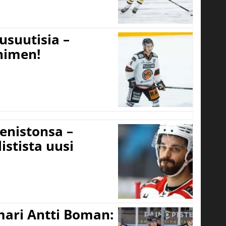
usuutisia –
 nimen!
eenistonsa –
istista uusi
mari Antti Boman: