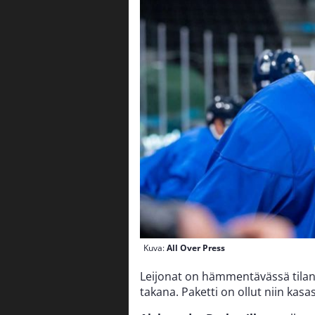
Kuva:
All Over Press
Leijonat on hämmentävässä tila
takana. Paketti on ollut niin kasass