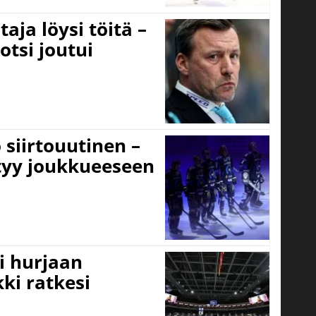
aja löysi töitä –
otsi joutui
 siirtouutinen –
ttyy joukkueeseen
i hurjaan
kki ratkesi