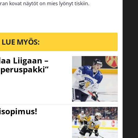
ran kovat näytöt on mies lyönyt tiskiin.
LUE MYÖS:
aa Liigaan –
peruspakki”
tisopimus!