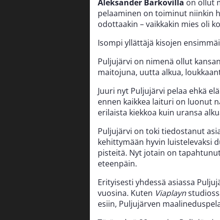
Aleksander Barkovilla
on ollut 
pelaaminen on toiminut niinkin hyv
odottaakin – vaikkakin mies oli 
Isompi yllättäjä kisojen ensimmäi
Puljujärvi on nimenä ollut kansan
maitojuna, uutta alkua, loukkaan
Juuri nyt Puljujärvi pelaa ehkä el
ennen kaikkea laituri on luonut
erilaista kiekkoa kuin uransa alku
Puljujärvi on toki tiedostanut asia
kehittymään hyvin luistelevaksi 
pisteitä. Nyt jotain on tapahtunu
eteenpäin.
Erityisesti yhdessä asiassa Pulju
vuosina. Kuten
Viaplayn
studioss
esiin, Puljujärven maalineduspela