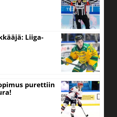
kääjä: Liiga-
opimus purettiin
ura!