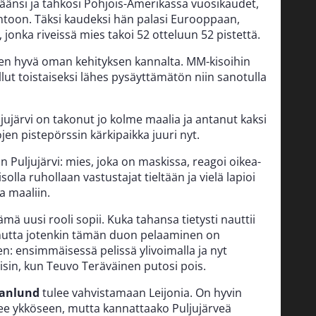
väänsi ja tahkosi Pohjois-Amerikassa vuosikaudet,
ntoon. Täksi kaudeksi hän palasi Eurooppaan,
 jonka riveissä mies takoi 52 otteluun 52 pistettä.
oisen hyvä oman kehityksen kannalta. MM-kisoihin
llut toistaiseksi lähes pysäyttämätön niin sanotulla
ujärvi on takonut jo kolme maalia ja antanut kaksi
jen pistepörssin kärkipaikka juuri nyt.
 Puljujärvi: mies, joka on maskissa, reagoi oikea-
isolla ruhollaan vastustajat tieltään ja vielä lapioi
a maaliin.
 tämä uusi rooli sopii. Kuka tahansa tietysti nauttii
 mutta jotenkin tämän duon pelaaminen on
n: ensimmäisessä pelissä ylivoimalla ja nyt
isin, kun Teuvo Teräväinen putosi pois.
ranlund
tulee vahvistamaan Leijonia. On hyvin
ee ykköseen, mutta kannattaako Puljujärveä