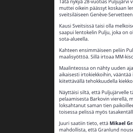
Tätä nykyä 28-vuotias Puljujärvi 
muttei oikein päässyt koskaan le
sveitsiläiseen Genève-Servetteen,
Kausi Sveitsissä taisi olla melk
saapui lentokelin Pulju, joka on o
sota-alueella.
Kahteen ensimmäiseen peliin Pulj
maalisyöttöä. Sillä irtoaa MM-kiso
Maalinteossa on nähty uuden ajan
aikaisesti irtokiekkoihin, vääntää 
kiitettävällä tehokkuudella kiekko
Näyttäisi siltä, että Puljujärvelle
pelaamisesta Barkovin vierellä,
loksahtanut saman tien paikoillee
toisessa pelissä myös tasakentäll
Juuri saatiin tieto, että
Mikael G
mahdollista, että Granlund nous