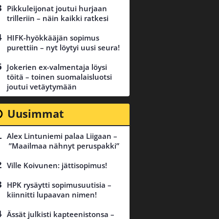
Pikkuleijonat joutui hurjaan
trilleriin – näin kaikki ratkesi
HIFK-hyökkääjän sopimus
purettiin – nyt löytyi uusi seura!
Jokerien ex-valmentaja löysi
töitä – toinen suomalaisluotsi
joutui vetäytymään
Uusimmat
Alex Lintuniemi palaa Liigaan –
”Maailmaa nähnyt peruspakki”
Ville Koivunen: jättisopimus!
HPK rysäytti sopimusuutisia –
kiinnitti lupaavan nimen!
Ässät julkisti kapteenistonsa –