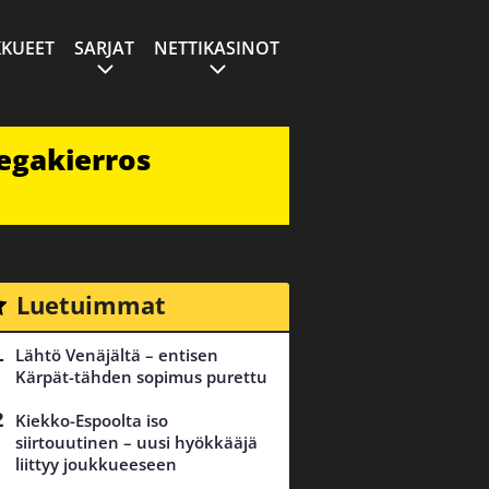
KUEET
SARJAT
NETTIKASINOT
egakierros
Luetuimmat
Lähtö Venäjältä – entisen
Kärpät-tähden sopimus purettu
Kiekko-Espoolta iso
siirtouutinen – uusi hyökkääjä
liittyy joukkueeseen