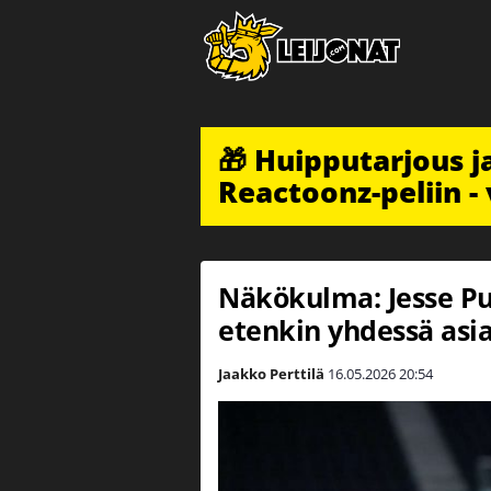
🎁 Huipputarjous 
Reactoonz-peliin - 
Näkökulma: Jesse Pul
etenkin yhdessä asi
Jaakko Perttilä
16.05.2026
20:54