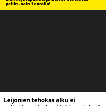
peliin - vain 1 eurolla!
Leijonien tehokas alku ei