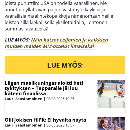
joista puhuttiin: USA on todella vaarallinen. Me
annettiin yllättävän paljon vastahyökkäyksiä ja
vaarallisia maalintekopaikkoja nimenomaan heille
loistaa sillä kiekollisella yksilötaidolla, Lehtonen
summasi avauserää.
LUE MYÖS:
Näin katsot Leijonien ja kaikkien
muiden maiden MM-ottelut ilmaiseksi
LUE MYÖS:
Liigan maalikuningas aloitti heti
tykityksen – Tapparalle jäi luu
käteen finaalissa
Lauri Saastamoinen
|
08.08.2026
19:35
Olli Jokisen HIFK: Ei hyvältä näytä
Lauri Saastamoinen
|
08.08.2026
15:57