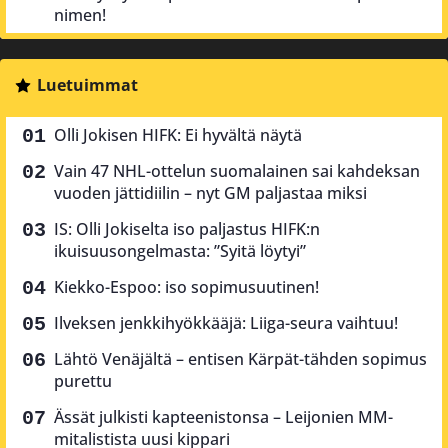
nimen!
Luetuimmat
Olli Jokisen HIFK: Ei hyvältä näytä
Vain 47 NHL-ottelun suomalainen sai kahdeksan
vuoden jättidiilin – nyt GM paljastaa miksi
IS: Olli Jokiselta iso paljastus HIFK:n
ikuisuusongelmasta: ”Syitä löytyi”
Kiekko-Espoo: iso sopimusuutinen!
Ilveksen jenkkihyökkääjä: Liiga-seura vaihtuu!
Lähtö Venäjältä – entisen Kärpät-tähden sopimus
purettu
Ässät julkisti kapteenistonsa – Leijonien MM-
mitalistista uusi kippari