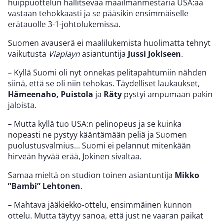
huippuottelun hallitsevaa maailmanmestaria USA:aa
vastaan tehokkaasti ja se pääsikin ensimmäiselle
erätauolle 3-1-johtolukemissa.
Suomen avauserä ei maalilukemista huolimatta tehnyt
vaikutusta
Viaplayn
asiantuntija
Jussi Jokiseen
.
– Kyllä Suomi oli nyt onnekas pelitapahtumiin nähden
siinä, että se oli niin tehokas. Täydelliset laukaukset,
Hämeenaho, Puistola
ja
Räty
pystyi ampumaan pakin
jaloista.
– Mutta kyllä tuo USA:n pelinopeus ja se kuinka
nopeasti ne pystyy kääntämään peliä ja Suomen
puolustusvalmius… Suomi ei pelannut mitenkään
hirveän hyvää erää, Jokinen sivaltaa.
Samaa mieltä on studion toinen asiantuntija
Mikko
”Bambi” Lehtonen
.
– Mahtava jääkiekko-ottelu, ensimmäinen kunnon
ottelu. Mutta täytyy sanoa, että just ne vaaran paikat