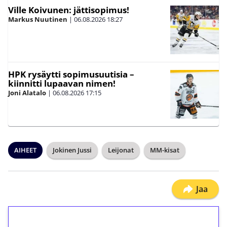
Ville Koivunen: jättisopimus!
Markus Nuutinen
|
06.08.2026
18:27
HPK rysäytti sopimusuutisia –
kiinnitti lupaavan nimen!
Joni Alatalo
|
06.08.2026
17:15
AIHEET
Jokinen Jussi
Leijonat
MM-kisat
Jaa
1€ = 10€ arvosta