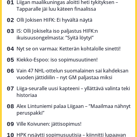
Liigan maalikuningas aloitti heti tykityksen –
Tapparalle jäi luu käteen finaalissa
Olli Jokisen HIFK: Ei hyvältä näytä
IS: Olli Jokiselta iso paljastus HIFK:n
ikuisuusongelmasta: ”Syitä löytyi”
Nyt se on varmaa: Ketterän kohtalolle sinetti!
Kiekko-Espoo: iso sopimusuutinen!
Vain 47 NHL-ottelun suomalainen sai kahdeksan
vuoden jättidiilin – nyt GM paljastaa miksi
Liiga-seuralle uusi kapteeni – yllättävä valinta teki
historiaa
Alex Lintuniemi palaa Liigaan – ”Maailmaa nähnyt
peruspakki”
Ville Koivunen: jättisopimus!
HPK rysäytti sopimusuutisia – kiinnitti lupaavan