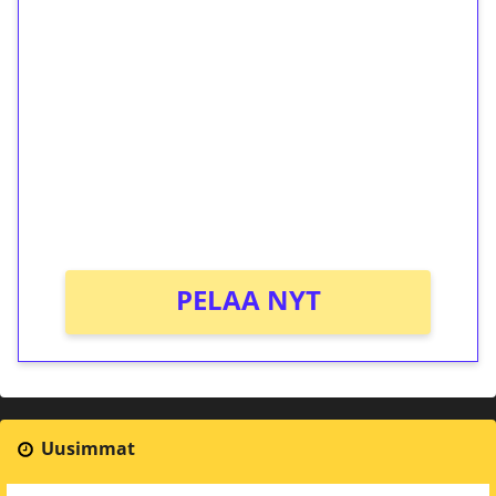
ilmaiskierroksia ilman
kierrätystä!
Talleta 1€
Saat heti 50 ilmaiskierrosta Tuohi 1000 -
peliin (arvo 0,20€ per kierros)!
Ei kierrätysvaatimusta!
PELAA NYT
Uusimmat