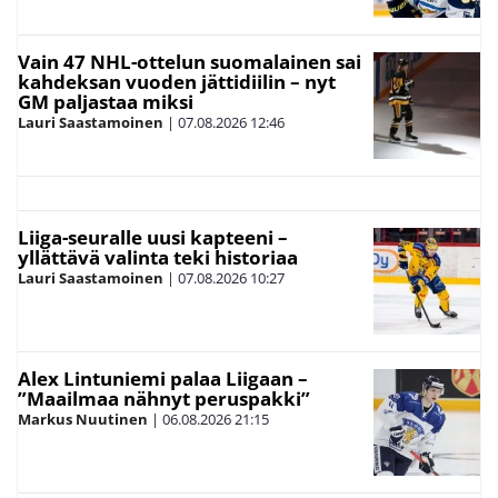
Vain 47 NHL-ottelun suomalainen sai
kahdeksan vuoden jättidiilin – nyt
GM paljastaa miksi
Lauri Saastamoinen
|
07.08.2026
12:46
Liiga-seuralle uusi kapteeni –
yllättävä valinta teki historiaa
Lauri Saastamoinen
|
07.08.2026
10:27
Alex Lintuniemi palaa Liigaan –
”Maailmaa nähnyt peruspakki”
Markus Nuutinen
|
06.08.2026
21:15