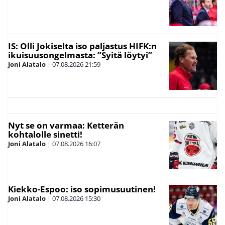
IS: Olli Jokiselta iso paljastus HIFK:n
ikuisuusongelmasta: ”Syitä löytyi”
Joni Alatalo
|
07.08.2026
21:59
Nyt se on varmaa: Ketterän
kohtalolle sinetti!
Joni Alatalo
|
07.08.2026
16:07
Kiekko-Espoo: iso sopimusuutinen!
Joni Alatalo
|
07.08.2026
15:30