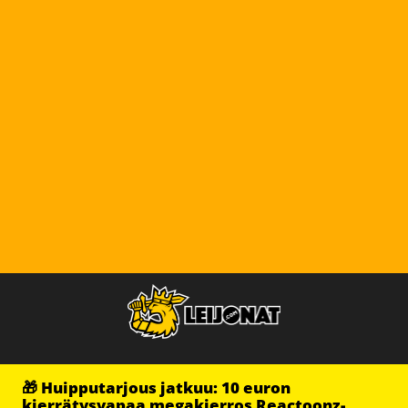
🎁 Huipputarjous jatkuu: 10 euron
kierrätysvapaa megakierros Reactoonz-