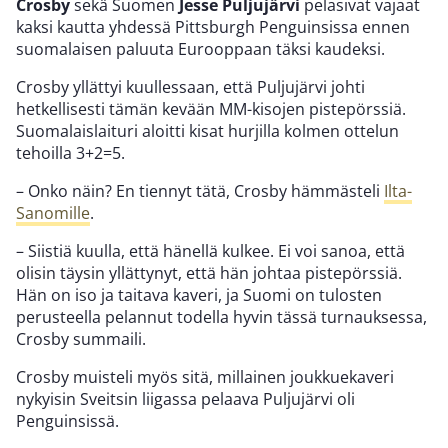
Crosby
sekä Suomen
Jesse Puljujärvi
pelasivat vajaat
kaksi kautta yhdessä Pittsburgh Penguinsissa ennen
suomalaisen paluuta Eurooppaan täksi kaudeksi.
Crosby yllättyi kuullessaan, että Puljujärvi johti
hetkellisesti tämän kevään MM-kisojen pistepörssiä.
Suomalaislaituri aloitti kisat hurjilla kolmen ottelun
tehoilla 3+2=5.
– Onko näin? En tiennyt tätä, Crosby hämmästeli
Ilta-
Sanomille
.
– Siistiä kuulla, että hänellä kulkee. Ei voi sanoa, että
olisin täysin yllättynyt, että hän johtaa pistepörssiä.
Hän on iso ja taitava kaveri, ja Suomi on tulosten
perusteella pelannut todella hyvin tässä turnauksessa,
Crosby summaili.
Crosby muisteli myös sitä, millainen joukkuekaveri
nykyisin Sveitsin liigassa pelaava Puljujärvi oli
Penguinsissä.