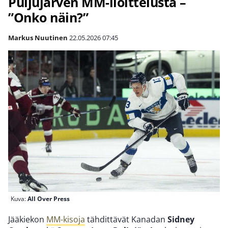
Puljujärven MM-iloittelusta –
”Onko näin?”
Markus Nuutinen
22.05.2026
07:45
Kuva:
All Over Press
Jääkiekon
MM-kisoja
tähdittävät Kanadan
Sidney