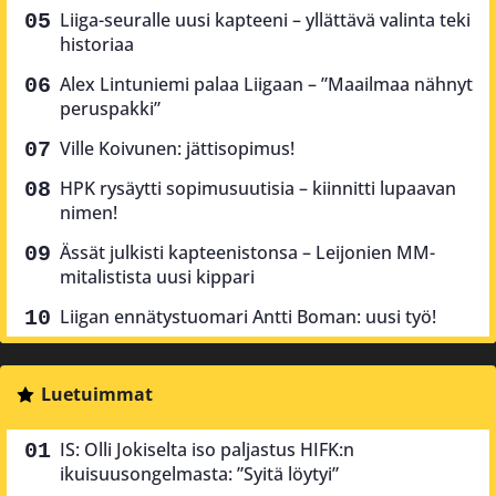
Liiga-seuralle uusi kapteeni – yllättävä valinta teki
historiaa
Alex Lintuniemi palaa Liigaan – ”Maailmaa nähnyt
peruspakki”
Ville Koivunen: jättisopimus!
HPK rysäytti sopimusuutisia – kiinnitti lupaavan
nimen!
Ässät julkisti kapteenistonsa – Leijonien MM-
mitalistista uusi kippari
Liigan ennätystuomari Antti Boman: uusi työ!
Luetuimmat
IS: Olli Jokiselta iso paljastus HIFK:n
ikuisuusongelmasta: ”Syitä löytyi”