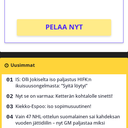
Ei kierrätysvaatimusta!
PELAA NYT
Uusimmat
IS: Olli Jokiselta iso paljastus HIFK:n
ikuisuusongelmasta: ”Syitä löytyi”
Nyt se on varmaa: Ketterän kohtalolle sinetti!
Kiekko-Espoo: iso sopimusuutinen!
Vain 47 NHL-ottelun suomalainen sai kahdeksan
vuoden jättidiilin – nyt GM paljastaa miksi