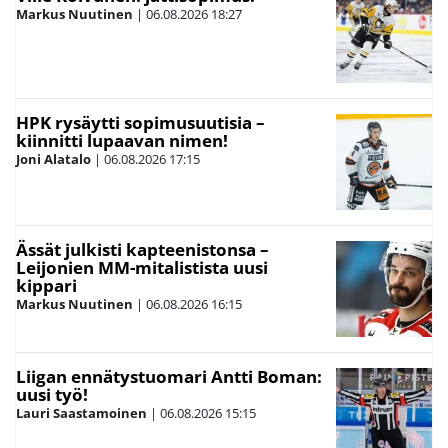
Markus Nuutinen
|
06.08.2026
18:27
HPK rysäytti sopimusuutisia –
kiinnitti lupaavan nimen!
Joni Alatalo
|
06.08.2026
17:15
Ässät julkisti kapteenistonsa –
Leijonien MM-mitalistista uusi
kippari
Markus Nuutinen
|
06.08.2026
16:15
Liigan ennätystuomari Antti Boman:
uusi työ!
Lauri Saastamoinen
|
06.08.2026
15:15