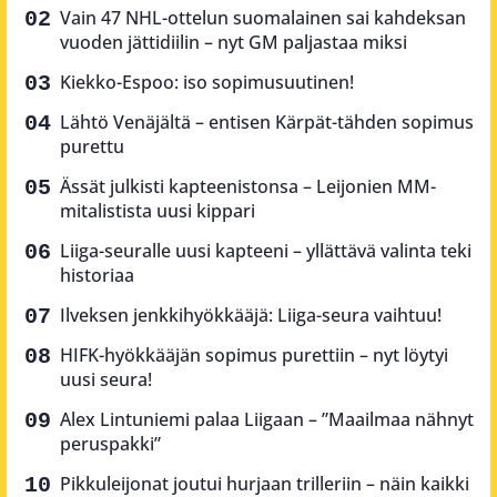
Vain 47 NHL-ottelun suomalainen sai kahdeksan
vuoden jättidiilin – nyt GM paljastaa miksi
Kiekko-Espoo: iso sopimusuutinen!
Lähtö Venäjältä – entisen Kärpät-tähden sopimus
purettu
Ässät julkisti kapteenistonsa – Leijonien MM-
mitalistista uusi kippari
Liiga-seuralle uusi kapteeni – yllättävä valinta teki
historiaa
Ilveksen jenkkihyökkääjä: Liiga-seura vaihtuu!
HIFK-hyökkääjän sopimus purettiin – nyt löytyi
uusi seura!
Alex Lintuniemi palaa Liigaan – ”Maailmaa nähnyt
peruspakki”
Pikkuleijonat joutui hurjaan trilleriin – näin kaikki