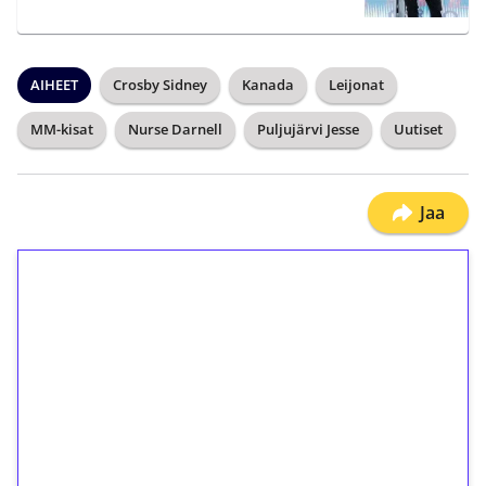
AIHEET
Crosby Sidney
Kanada
Leijonat
MM-kisat
Nurse Darnell
Puljujärvi Jesse
Uutiset
Jaa
1€ = 10€ arvosta
ilmaiskierroksia ilman
kierrätystä!
Talleta 1€
Saat heti 50 ilmaiskierrosta Tuohi 1000 -
peliin (arvo 0,20€ per kierros)!