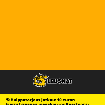
🎁 Huipputarjous jatkuu: 10 euron
kierrätysvapaa megakierros Reactoonz-