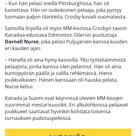
– Kun hän pelasi meillä Pittsburghissa, hän oli
luotettava. Hän on isokokoinen pelaaja, joka pystyy
luomaan paljon tilanteita, Crosby kuvaili suomalaista.
Samoilla linjoilla oli myös MM-kisoissa Crosbyn tavoin
Kanadaa edustava Edmonton Oilersin puolustaja
Darnell Nurse
, joka pelasi Puljujärven kanssa kuuden
eri kauden ajan.
– Hänellä oli aina hymy kasvoilla. Yksi työteliäimmistä
pelaajista, jonka kanssa olen pelannut. Hän oli aina
kuntopyörän päällä ja salilla rehkimässä. Hieno
joukkuekaveri. Hänen kanssaan oli hauska pelata,
Nurse kehui.
Kanada ja Suomi ovat käynnissä olevien MM-kisojen
suurimmat mestarisuosikit. Eri alkulohkoissa pelaavat
joukkueet saattavat hyvinkin kohdata toisensa
turnauksen pudotuspeleissä.