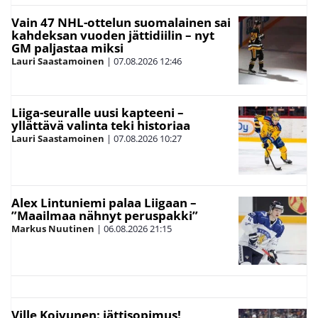
Vain 47 NHL-ottelun suomalainen sai
kahdeksan vuoden jättidiilin – nyt
GM paljastaa miksi
Lauri Saastamoinen
|
07.08.2026
12:46
Liiga-seuralle uusi kapteeni –
yllättävä valinta teki historiaa
Lauri Saastamoinen
|
07.08.2026
10:27
Alex Lintuniemi palaa Liigaan –
”Maailmaa nähnyt peruspakki”
Markus Nuutinen
|
06.08.2026
21:15
Ville Koivunen: jättisopimus!