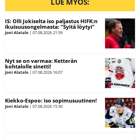
LUE MYÖS:
IS: Olli Jokiselta iso paljastus HIFK:n
ikuisuusongelmasta: ”Syitä löytyi”
Joni Alatalo
|
07.08.2026
21:59
Nyt se on varmaa: Ketterän
kohtalolle sinetti!
Joni Alatalo
|
07.08.2026
16:07
Kiekko-Espoo: iso sopimusuutinen!
Joni Alatalo
|
07.08.2026
15:30