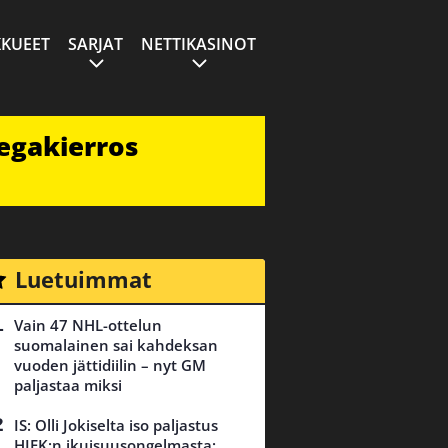
KUEET
SARJAT
NETTIKASINOT
egakierros
Luetuimmat
Vain 47 NHL-ottelun
suomalainen sai kahdeksan
vuoden jättidiilin – nyt GM
paljastaa miksi
IS: Olli Jokiselta iso paljastus
HIFK:n ikuisuusongelmasta: