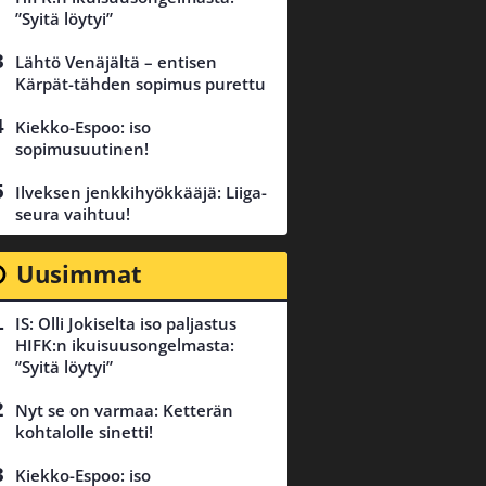
”Syitä löytyi”
Lähtö Venäjältä – entisen
Kärpät-tähden sopimus purettu
Kiekko-Espoo: iso
sopimusuutinen!
Ilveksen jenkkihyökkääjä: Liiga-
seura vaihtuu!
Uusimmat
IS: Olli Jokiselta iso paljastus
HIFK:n ikuisuusongelmasta:
”Syitä löytyi”
Nyt se on varmaa: Ketterän
kohtalolle sinetti!
Kiekko-Espoo: iso