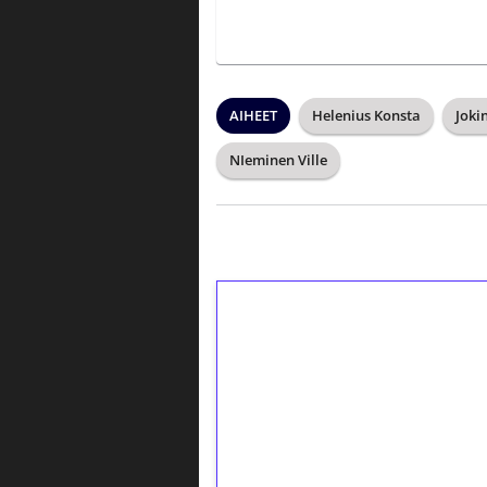
AIHEET
Helenius Konsta
Joki
NIeminen Ville
1€ = 10€ arvosta 
kierrätystä!
Talleta 1€
Saat heti 50 ilmaiskierr
kierros)!