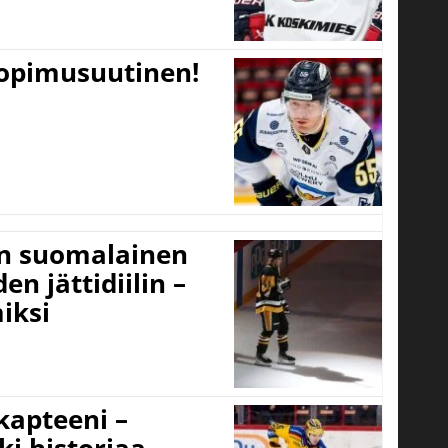
sopimusuutinen!
un suomalainen
n jättidiilin –
iksi
 kapteeni –