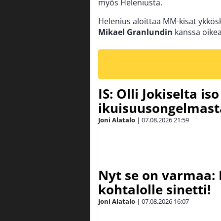
myös Heleniusta.
Helenius aloittaa MM-kisat ykkö
Mikael Granlundin
kanssa oikea
IS: Olli Jokiselta is
ikuisuusongelmasta:
Joni Alatalo
|
07.08.2026
21:59
Nyt se on varmaa: 
kohtalolle sinetti!
Joni Alatalo
|
07.08.2026
16:07