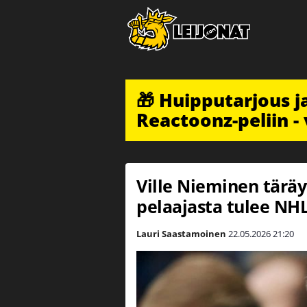
🎁 Huipputarjous 
Reactoonz-peliin - 
Ville Nieminen täräyt
pelaajasta tulee NHL-
Lauri Saastamoinen
22.05.2026
21:20