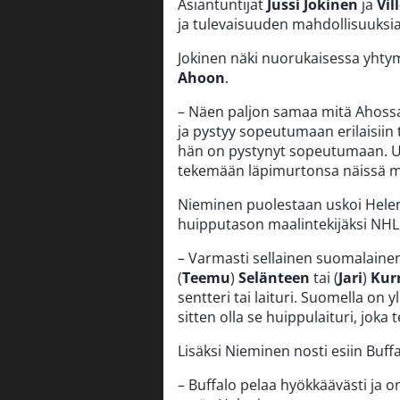
Asiantuntijat
Jussi Jokinen
ja
Vil
ja tulevaisuuden mahdollisuuksi
Jokinen näki nuorukaisessa yhty
Ahoon
.
– Näen paljon samaa mitä Ahossa 
ja pystyy sopeutumaan erilaisiin 
hän on pystynyt sopeutumaan. Us
tekemään läpimurtonsa näissä 
Nieminen puolestaan uskoi Heleni
huipputason maalintekijäksi NHL
– Varmasti sellainen suomalainen 3
(
Teemu
)
Selänteen
tai (
Jari
)
Kur
sentteri tai laituri. Suomella on 
sitten olla se huippulaituri, joka
Lisäksi Nieminen nosti esiin Buff
– Buffalo pelaa hyökkäävästi ja 