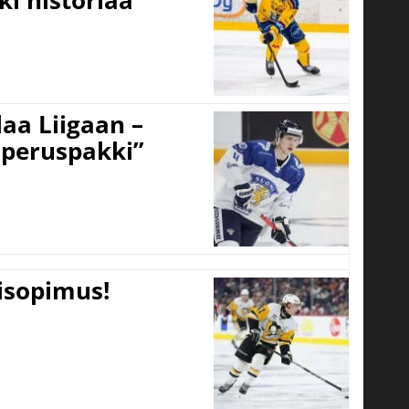
ki historiaa
aa Liigaan –
peruspakki”
tisopimus!