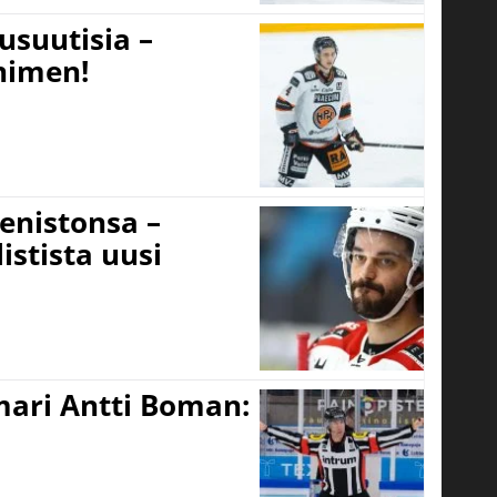
usuutisia –
 nimen!
eenistonsa –
istista uusi
mari Antti Boman: