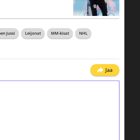
nen Jussi
Leijonat
MM-kisat
NHL
Jaa
ilmaiskierroksia ilman
osta Tuohi 1000 -peliin (arvo 0,20€ per