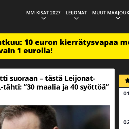
MM-KISAT 2027
LEIJONAT
MUUT MAAJOUK
jatkuu: 10 euron kierrätysvapaa m
vain 1 eurolla!
ti suoraan – tästä Leijonat-
tähti: ”30 maalia ja 40 syöttöä”