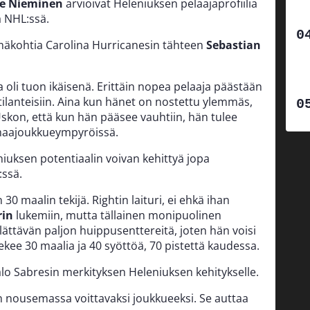
le Nieminen
arvioivat Heleniuksen pelaajaprofiilia
a NHL:ssä.
mäkohtia Carolina Hurricanesin tähteen
Sebastian
oli tuon ikäisenä. Erittäin nopea pelaaja päästään
tilanteisiin. Aina kun hänet on nostettu ylemmäs,
kon, että kun hän pääsee vauhtiin, hän tulee
maajoukkueympyröissä.
uksen potentiaalin voivan kehittyä jopa
:ssä.
0 maalin tekijä. Rightin laituri, ei ehkä ihan
rin
lukemiin, mutta tällainen monipuolinen
yllättävän paljon huippusenttereitä, joten hän voisi
 tekee 30 maalia ja 40 syöttöä, 70 pistettä kaudessa.
alo Sabresin merkityksen Heleniuksen kehitykselle.
on nousemassa voittavaksi joukkueeksi. Se auttaa