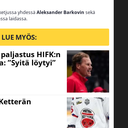
sketjussa yhdessä
Aleksander Barkovin
sekä
ssa laidassa.
LUE MYÖS:
o paljastus HIFK:n
 ”Syitä löytyi”
Ketterän