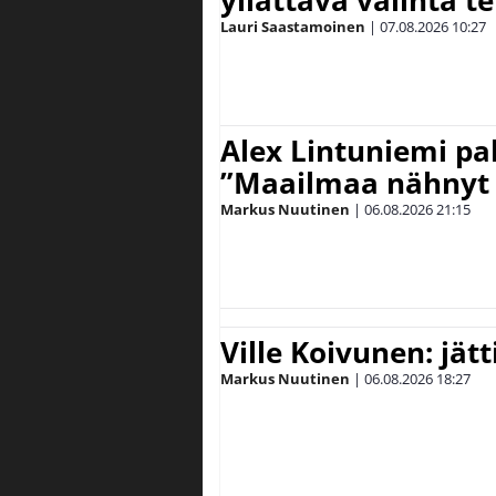
yllättävä valinta te
Lauri Saastamoinen
|
07.08.2026
10:27
Alex Lintuniemi pal
”Maailmaa nähnyt 
Markus Nuutinen
|
06.08.2026
21:15
Ville Koivunen: jät
Markus Nuutinen
|
06.08.2026
18:27