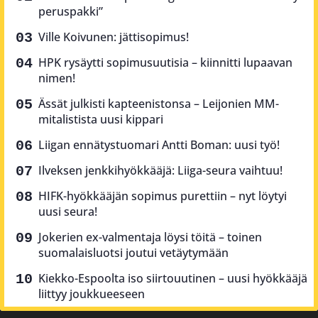
peruspakki”
Ville Koivunen: jättisopimus!
HPK rysäytti sopimusuutisia – kiinnitti lupaavan
nimen!
Ässät julkisti kapteenistonsa – Leijonien MM-
mitalistista uusi kippari
Liigan ennätystuomari Antti Boman: uusi työ!
Ilveksen jenkkihyökkääjä: Liiga-seura vaihtuu!
HIFK-hyökkääjän sopimus purettiin – nyt löytyi
uusi seura!
Jokerien ex-valmentaja löysi töitä – toinen
suomalaisluotsi joutui vetäytymään
Kiekko-Espoolta iso siirtouutinen – uusi hyökkääjä
liittyy joukkueeseen