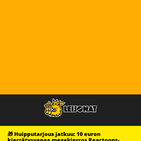
🎁 Huipputarjous jatkuu: 10 euron
kierrätysvapaa megakierros Reactoonz-