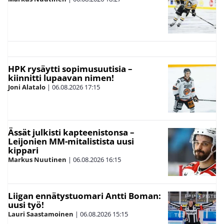
HPK rysäytti sopimusuutisia –
kiinnitti lupaavan nimen!
Joni Alatalo
|
06.08.2026
17:15
Ässät julkisti kapteenistonsa –
Leijonien MM-mitalistista uusi
kippari
Markus Nuutinen
|
06.08.2026
16:15
Liigan ennätystuomari Antti Boman:
uusi työ!
Lauri Saastamoinen
|
06.08.2026
15:15