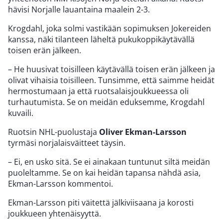
hävisi Norjalle lauantaina maalein 2-3.
Krogdahl, joka solmi vastikään sopimuksen Jokereiden
kanssa, näki tilanteen läheltä pukukoppikäytävällä
toisen erän jälkeen.
– He huusivat toisilleen käytävällä toisen erän jälkeen ja
olivat vihaisia toisilleen. Tunsimme, että saimme heidät
hermostumaan ja että ruotsalaisjoukkueessa oli
turhautumista. Se on meidän eduksemme, Krogdahl
kuvaili.
Ruotsin NHL-puolustaja
Oliver Ekman-Larsson
tyrmäsi norjalaisväitteet täysin.
– Ei, en usko sitä. Se ei ainakaan tuntunut siltä meidän
puoleltamme. Se on kai heidän tapansa nähdä asia,
Ekman-Larsson kommentoi.
Ekman-Larsson piti väitettä jälkiviisaana ja korosti
joukkueen yhtenäisyyttä.