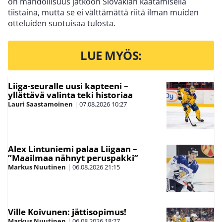
on mahdollisuus jatkoon Slovakian kaatamisella
tiistaina, mutta se ei välttämättä riitä ilman muiden
otteluiden suotuisaa tulosta.
LUE MYÖS:
Liiga-seuralle uusi kapteeni –
yllättävä valinta teki historiaa
Lauri Saastamoinen
|
07.08.2026
10:27
Alex Lintuniemi palaa Liigaan –
”Maailmaa nähnyt peruspakki”
Markus Nuutinen
|
06.08.2026
21:15
Ville Koivunen: jättisopimus!
Markus Nuutinen
|
06.08.2026
18:27