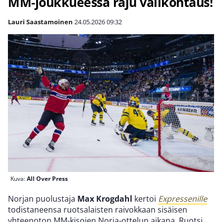
MM-joukkueessa raju välikohtaus!
Lauri Saastamoinen
24.05.2026
09:32
Kuva:
All Over Press
Norjan puolustaja
Max Krogdahl
kertoi
Expressenille
todistaneensa ruotsalaisten raivokkaan sisäisen
yhteenoton MM-kisojen Norja-ottelun aikana. Ruotsi