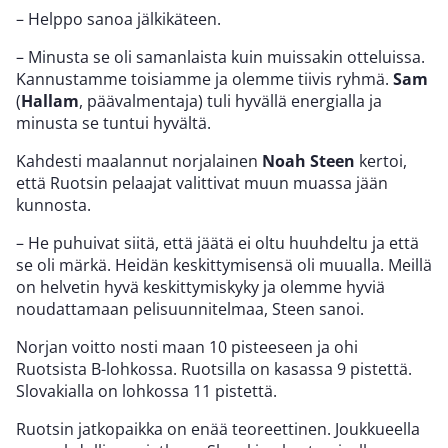
– Helppo sanoa jälkikäteen.
– Minusta se oli samanlaista kuin muissakin otteluissa.
Kannustamme toisiamme ja olemme tiivis ryhmä.
Sam
(
Hallam
, päävalmentaja) tuli hyvällä energialla ja
minusta se tuntui hyvältä.
Kahdesti maalannut norjalainen
Noah Steen
kertoi,
että Ruotsin pelaajat valittivat muun muassa jään
kunnosta.
– He puhuivat siitä, että jäätä ei oltu huuhdeltu ja että
se oli märkä. Heidän keskittymisensä oli muualla. Meillä
on helvetin hyvä keskittymiskyky ja olemme hyviä
noudattamaan pelisuunnitelmaa, Steen sanoi.
Norjan voitto nosti maan 10 pisteeseen ja ohi
Ruotsista B-lohkossa. Ruotsilla on kasassa 9 pistettä.
Slovakialla on lohkossa 11 pistettä.
Ruotsin jatkopaikka on enää teoreettinen. Joukkueella