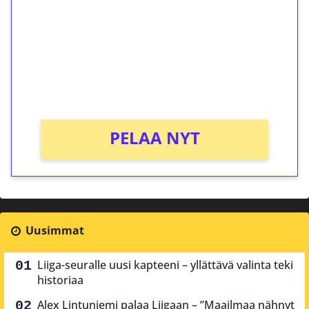
Talleta 1€
Saat heti 50 ilmaiskierrosta Tuohi 1000 -
peliin (arvo 0,20€ per kierros)!
Ei kierrätysvaatimusta!
PELAA NYT
Uusimmat
Liiga-seuralle uusi kapteeni – yllättävä valinta teki
historiaa
Alex Lintuniemi palaa Liigaan – ”Maailmaa nähnyt