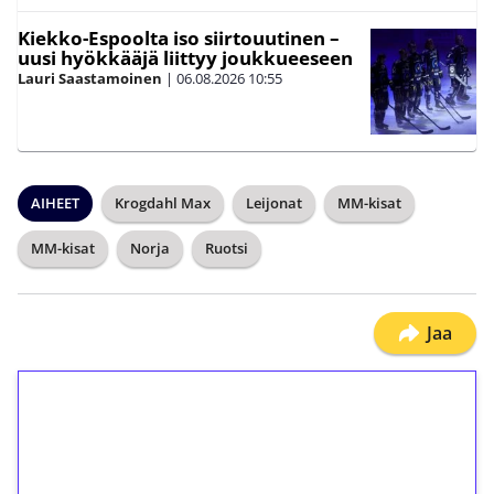
Kiekko-Espoolta iso siirtouutinen –
uusi hyökkääjä liittyy joukkueeseen
Lauri Saastamoinen
|
06.08.2026
10:55
AIHEET
Krogdahl Max
Leijonat
MM-kisat
MM-kisat
Norja
Ruotsi
Jaa
1€ = 10€ arvosta
ilmaiskierroksia ilman
kierrätystä!