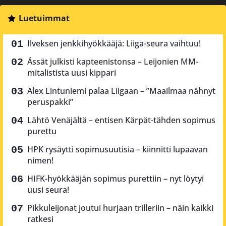
Luetuimmat
Ilveksen jenkkihyökkääjä: Liiga-seura vaihtuu!
Ässät julkisti kapteenistonsa – Leijonien MM-
mitalistista uusi kippari
Alex Lintuniemi palaa Liigaan – ”Maailmaa nähnyt
peruspakki”
Lähtö Venäjältä – entisen Kärpät-tähden sopimus
purettu
HPK rysäytti sopimusuutisia – kiinnitti lupaavan
nimen!
HIFK-hyökkääjän sopimus purettiin – nyt löytyi
uusi seura!
Pikkuleijonat joutui hurjaan trilleriin – näin kaikki
ratkesi