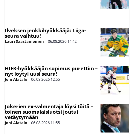
Ilveksen jenkkihyökkääjä: Liiga-
seura vaihtuu!
Lauri Saastamoinen
|
06.08.2026
14:42
HIFK-hyökkääjän sopimus purettiin –
nyt löytyi uusi seura!
Joni Alatalo
|
06.08.2026
12:55
Jokerien ex-valmentaja löysi töitä –
toinen suomalaisluotsi joutui
vetäytymään
Joni Alatalo
|
06.08.2026
11:55