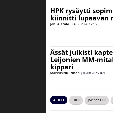
HPK rysäytti sopim
kiinnitti lupaavan
Joni Alatalo
|
06.08.2026
17:15
Ässät julkisti kapt
Leijonien MM-mital
kippari
Markus Nuutinen
|
06.08.2026
16:15
AIHEET
HIFK
Jokinen Olli