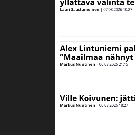
yllättävä valinta te
Lauri Saastamoinen
|
07.08.2026
10:27
Alex Lintuniemi pal
”Maailmaa nähnyt 
Markus Nuutinen
|
06.08.2026
21:15
Ville Koivunen: jät
Markus Nuutinen
|
06.08.2026
18:27