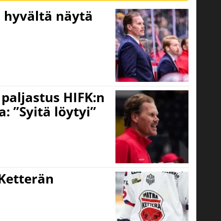
Ei hyvältä näytä
o paljastus HIFK:n
 ”Syitä löytyi”
Ketterän