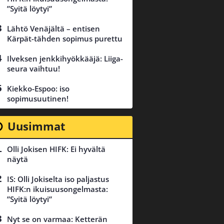
”Syitä löytyi”
Lähtö Venäjältä – entisen
Kärpät-tähden sopimus purettu
Ilveksen jenkkihyökkääjä: Liiga-
seura vaihtuu!
Kiekko-Espoo: iso
sopimusuutinen!
Uusimmat
Olli Jokisen HIFK: Ei hyvältä
näytä
IS: Olli Jokiselta iso paljastus
HIFK:n ikuisuusongelmasta:
”Syitä löytyi”
Nyt se on varmaa: Ketterän