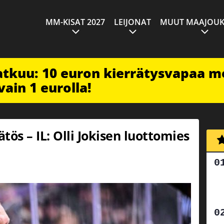
MM-KISAT 2027
LEIJONAT
MUUT MAAJOUK
jatkuu: 10 euron kierrätysvapaa m
vain 1 eurolla!
ätös – IL: Olli Jokisen luottomies