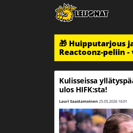
🎁 Huipputarjous 
Reactoonz-peliin - 
Kulisseissa yllätyspä
ulos HIFK:sta!
Lauri Saastamoinen
25.05.2026
16:01