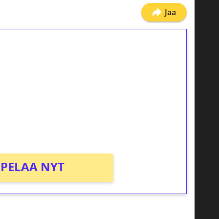
Jaa
ilmaiskierroksia ilman
osta Tuohi 1000 -peliin (arvo 0,20€ per
PELAA NYT