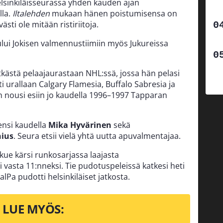
lsinkiläisseurassa yhden kauden ajan
lla.
Iltalehden
mukaan hänen poistumisensa on
västi ole mitään ristiriitoja.
ui Jokisen valmennustiimiin myös Jukureissa
tkästä pelaajaurastaan NHL:ssä, jossa hän pelasi
 urallaan Calgary Flamesia, Buffalo Sabresia ja
n nousi esiin jo kaudella 1996–1997 Tapparan
ensi kaudella
Mika Hyvärinen
sekä
nius
. Seura etsii vielä yhtä uutta apuvalmentajaa.
kkue kärsi runkosarjassa laajasta
 vasta 11:nneksi. Tie pudotuspeleissä katkesi heti
lPa pudotti helsinkiläiset jatkosta.
LUE MYÖS: