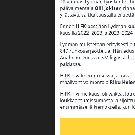
48-vuotias Lydman työskenteli he
päävalmentaja
Olli Jokisen
rinna
yllättävä, vaikka taustalla ei tiettä
Ennen HIFK-pestiään Lydman kuul
kausilla 2022–2023 ja 2023–2024.
Lydman muistetaan erityisesti pi
847 runkosarjaottelua. Hän edusti
Anaheim Ducksia. SM-liigassa hä
paidassa.
HIFK:n valmennuksessa jatkavat 
maalivahtivalmentaja
Riku Hele
HIFK:n viime kausi oli vaikea. Jou
loukkaantumissumasta ja sijoittui
ensimmäisellä kierroksella, kun Ka