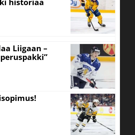
ki historiaa
aa Liigaan –
peruspakki”
tisopimus!