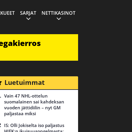
KUEET
SARJAT
NETTIKASINOT
egakierros
Luetuimmat
Vain 47 NHL-ottelun
suomalainen sai kahdeksan
vuoden jättidiilin – nyt GM
paljastaa miksi
IS: Olli Jokiselta iso paljastus
HIFK:n ikuisuusongelmasta: