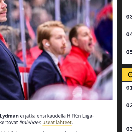
 Lydman
ei jatka ensi kaudella HIFK:n Liiga-
kertovat
Iltalehden
useat lähteet
.