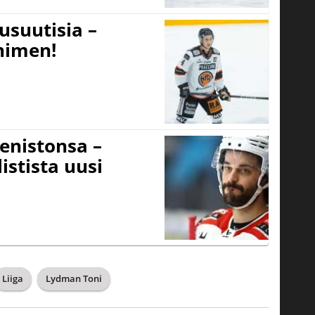
usuutisia –
 nimen!
eenistonsa –
istista uusi
Liiga
Lydman Toni