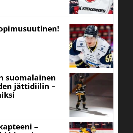
sopimusuutinen!
un suomalainen
n jättidiilin –
iksi
 kapteeni –