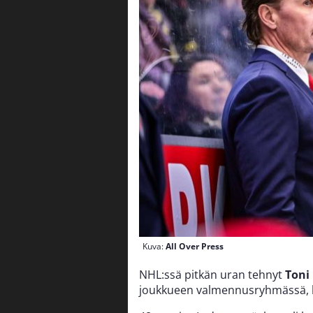
Kuva:
All Over Press
NHL:ssä pitkän uran tehnyt
Toni
joukkueen valmennusryhmässä, 