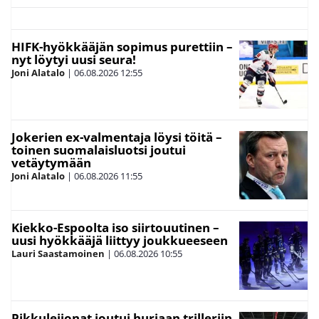
HIFK-hyökkääjän sopimus purettiin –
nyt löytyi uusi seura!
Joni Alatalo
|
06.08.2026
12:55
Jokerien ex-valmentaja löysi töitä –
toinen suomalaisluotsi joutui
vetäytymään
Joni Alatalo
|
06.08.2026
11:55
Kiekko-Espoolta iso siirtouutinen –
uusi hyökkääjä liittyy joukkueeseen
Lauri Saastamoinen
|
06.08.2026
10:55
Pikkuleijonat joutui hurjaan trilleriin