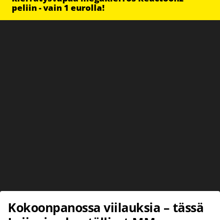
peliin - vain 1 eurolla!
Kokoonpanossa viilauksia – tässä