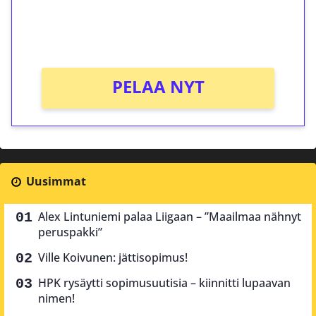
peliin (arvo 0,20€ per kierros)!
Ei kierrätysvaatimusta!
PELAA NYT
Uusimmat
Alex Lintuniemi palaa Liigaan – ”Maailmaa nähnyt
peruspakki”
Ville Koivunen: jättisopimus!
HPK rysäytti sopimusuutisia – kiinnitti lupaavan
nimen!