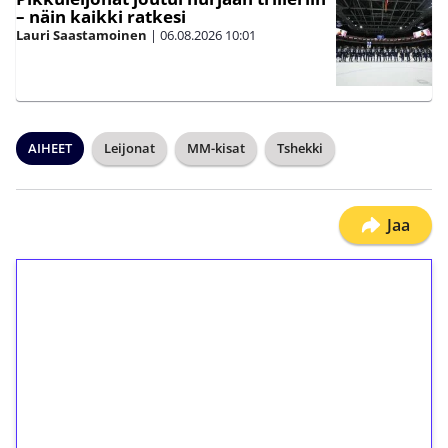
– näin kaikki ratkesi
Lauri Saastamoinen
|
06.08.2026
10:01
AIHEET
Leijonat
MM-kisat
Tshekki
Jaa
1€ = 10€ arvosta
ilmaiskierroksia ilman
kierrätystä!
Talleta 1€
Saat heti 50 ilmaiskierrosta Tuohi 1000 -