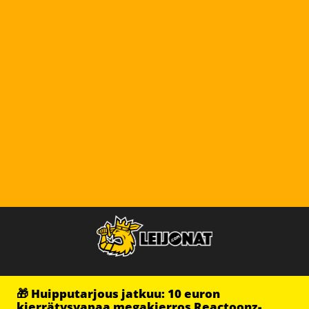
🎁 Huipputarjous jatkuu: 10 euron
kierrätysvapaa megakierros Reactoonz-