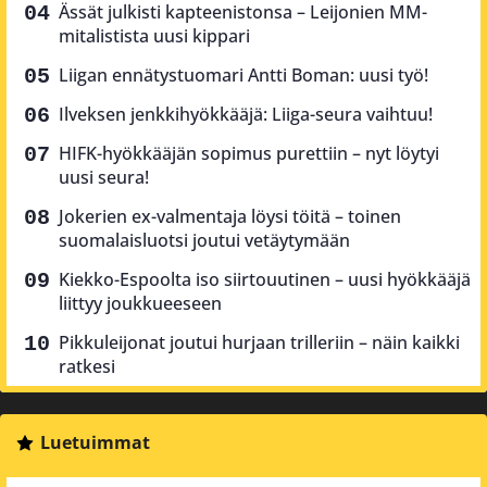
Ässät julkisti kapteenistonsa – Leijonien MM-
mitalistista uusi kippari
Liigan ennätystuomari Antti Boman: uusi työ!
Ilveksen jenkkihyökkääjä: Liiga-seura vaihtuu!
HIFK-hyökkääjän sopimus purettiin – nyt löytyi
uusi seura!
Jokerien ex-valmentaja löysi töitä – toinen
suomalaisluotsi joutui vetäytymään
Kiekko-Espoolta iso siirtouutinen – uusi hyökkääjä
liittyy joukkueeseen
Pikkuleijonat joutui hurjaan trilleriin – näin kaikki
ratkesi
Luetuimmat