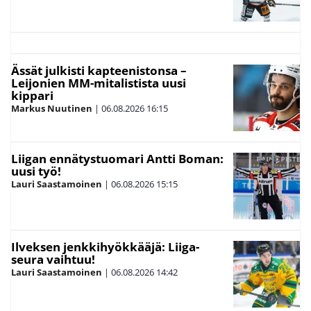
Ässät julkisti kapteenistonsa –
Leijonien MM-mitalistista uusi
kippari
Markus Nuutinen
|
06.08.2026
16:15
Liigan ennätystuomari Antti Boman:
uusi työ!
Lauri Saastamoinen
|
06.08.2026
15:15
Ilveksen jenkkihyökkääjä: Liiga-
seura vaihtuu!
Lauri Saastamoinen
|
06.08.2026
14:42