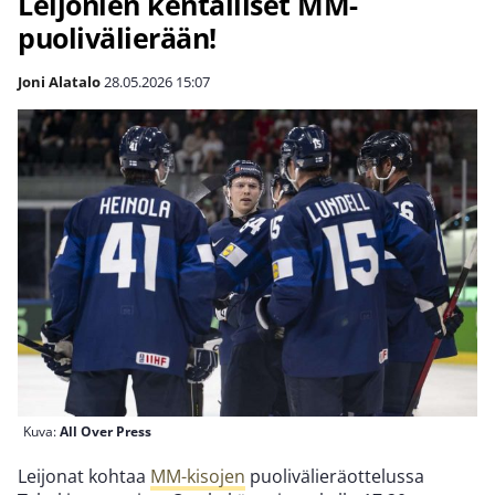
Leijonien kentälliset MM-
puolivälierään!
Joni Alatalo
28.05.2026
15:07
Kuva:
All Over Press
Leijonat kohtaa
MM-kisojen
puolivälieräottelussa