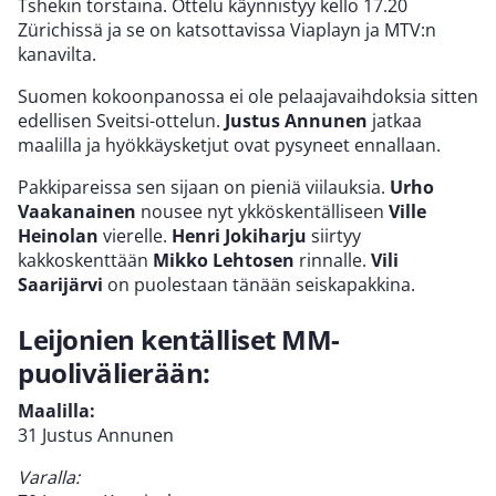
Tshekin torstaina. Ottelu käynnistyy kello 17.20
Zürichissä ja se on katsottavissa Viaplayn ja MTV:n
kanavilta.
Suomen kokoonpanossa ei ole pelaajavaihdoksia sitten
edellisen Sveitsi-ottelun.
Justus Annunen
jatkaa
maalilla ja hyökkäysketjut ovat pysyneet ennallaan.
Pakkipareissa sen sijaan on pieniä viilauksia.
Urho
Vaakanainen
nousee nyt ykköskentälliseen
Ville
Heinolan
vierelle.
Henri Jokiharju
siirtyy
kakkoskenttään
Mikko Lehtosen
rinnalle.
Vili
Saarijärvi
on puolestaan tänään seiskapakkina.
Leijonien kentälliset MM-
puolivälierään:
Maalilla:
31 Justus Annunen
Varalla: