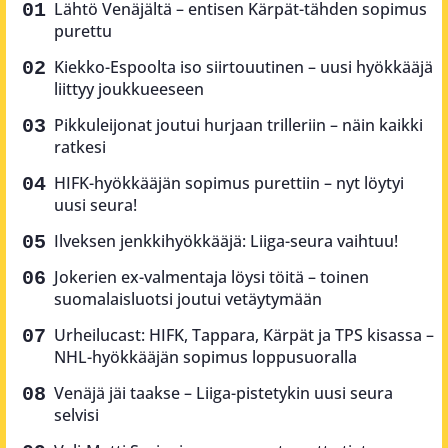
Lähtö Venäjältä – entisen Kärpät-tähden sopimus
purettu
Kiekko-Espoolta iso siirtouutinen – uusi hyökkääjä
liittyy joukkueeseen
Pikkuleijonat joutui hurjaan trilleriin – näin kaikki
ratkesi
HIFK-hyökkääjän sopimus purettiin – nyt löytyi
uusi seura!
Ilveksen jenkkihyökkääjä: Liiga-seura vaihtuu!
Jokerien ex-valmentaja löysi töitä – toinen
suomalaisluotsi joutui vetäytymään
Urheilucast: HIFK, Tappara, Kärpät ja TPS kisassa –
NHL-hyökkääjän sopimus loppusuoralla
Venäjä jäi taakse – Liiga-pistetykin uusi seura
selvisi