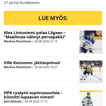
27 Janne Kuokkanen
LUE MYÖS:
Alex Lintuniemi palaa Liigaan –
”Maailmaa nähnyt peruspakki”
Markus Nuutinen
|
06.08.2026
21:15
Ville Koivunen: jättisopimus!
Markus Nuutinen
|
06.08.2026
18:27
HPK rysäytti sopimusuutisia –
kiinnitti lupaavan nimen!
Joni Alatalo
|
06.08.2026
17:15