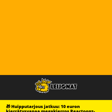
🎁 Huipputarjous jatkuu: 10 euron
kierrätysvapaa megakierros Reactoonz-