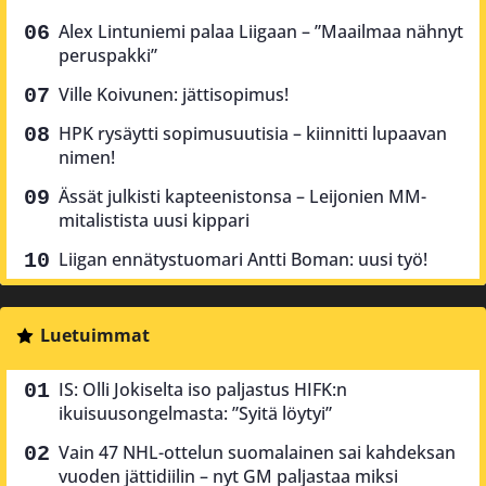
Alex Lintuniemi palaa Liigaan – ”Maailmaa nähnyt
peruspakki”
Ville Koivunen: jättisopimus!
HPK rysäytti sopimusuutisia – kiinnitti lupaavan
nimen!
Ässät julkisti kapteenistonsa – Leijonien MM-
mitalistista uusi kippari
Liigan ennätystuomari Antti Boman: uusi työ!
Luetuimmat
IS: Olli Jokiselta iso paljastus HIFK:n
ikuisuusongelmasta: ”Syitä löytyi”
Vain 47 NHL-ottelun suomalainen sai kahdeksan
vuoden jättidiilin – nyt GM paljastaa miksi