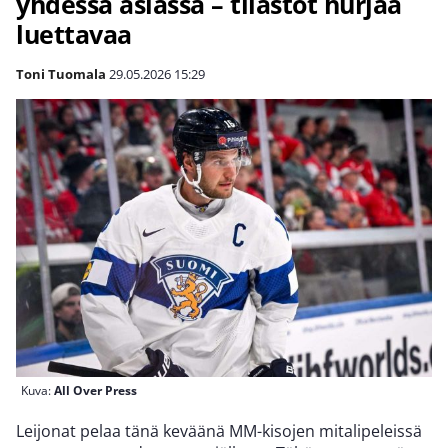
yhdessä asiassa – tilastot hurjaa
luettavaa
Toni Tuomala
29.05.2026
15:29
Kuva:
All Over Press
Leijonat pelaa tänä keväänä MM-kisojen mitalipeleissä