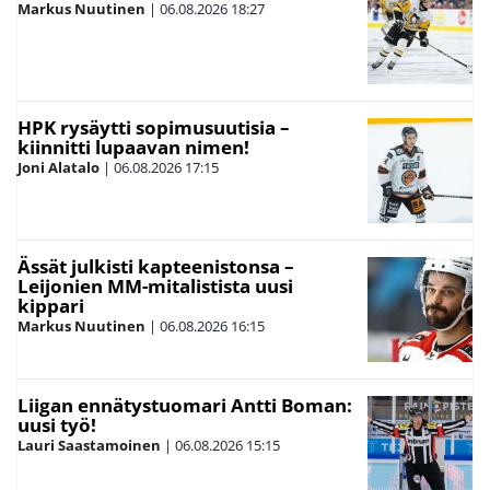
Markus Nuutinen
|
06.08.2026
18:27
HPK rysäytti sopimusuutisia –
kiinnitti lupaavan nimen!
Joni Alatalo
|
06.08.2026
17:15
Ässät julkisti kapteenistonsa –
Leijonien MM-mitalistista uusi
kippari
Markus Nuutinen
|
06.08.2026
16:15
Liigan ennätystuomari Antti Boman:
uusi työ!
Lauri Saastamoinen
|
06.08.2026
15:15