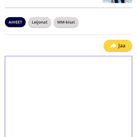
AIHEET
Leijonat
MM-kisat
Jaa
1€ = 10€ arvosta
ilmaiskierroksia ilman
kierrätystä!
Talleta 1€
Saat heti 50 ilmaiskierrosta Tuohi 1000 -
peliin (arvo 0,20€ per kierros)!
Ei kierrätysvaatimusta!