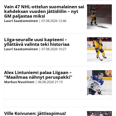
Vain 47 NHL-ottelun suomalainen sai
kahdeksan vuoden jättidiilin – nyt
GM paljastaa miksi
Lauri Saastamoinen
|
07.08.2026
12:46
Liiga-seuralle uusi kapteeni –
yllättävä valinta teki historiaa
Lauri Saastamoinen
|
07.08.2026
10:27
Alex Lintuniemi palaa Liigaan –
”Maailmaa nähnyt peruspakki”
Markus Nuutinen
|
06.08.2026
21:15
Ville Koivunen: jättisopimus!