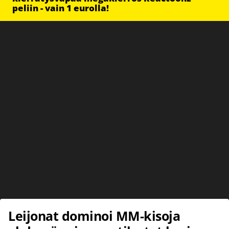
peliin - vain 1 eurolla!
Leijonat dominoi MM-kisoja