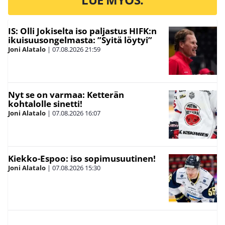
IS: Olli Jokiselta iso paljastus HIFK:n
ikuisuusongelmasta: ”Syitä löytyi”
Joni Alatalo
|
07.08.2026
21:59
Nyt se on varmaa: Ketterän
kohtalolle sinetti!
Joni Alatalo
|
07.08.2026
16:07
Kiekko-Espoo: iso sopimusuutinen!
Joni Alatalo
|
07.08.2026
15:30