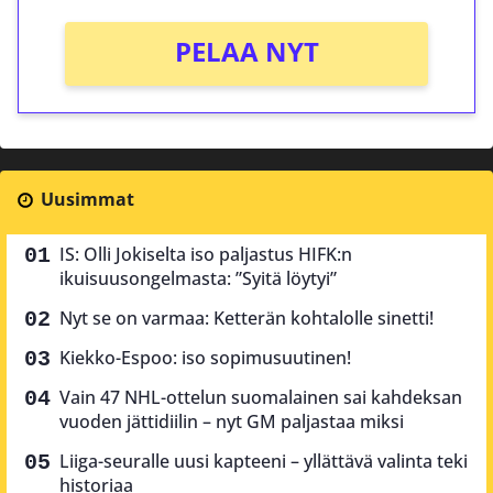
PELAA NYT
Uusimmat
IS: Olli Jokiselta iso paljastus HIFK:n
ikuisuusongelmasta: ”Syitä löytyi”
Nyt se on varmaa: Ketterän kohtalolle sinetti!
Kiekko-Espoo: iso sopimusuutinen!
Vain 47 NHL-ottelun suomalainen sai kahdeksan
vuoden jättidiilin – nyt GM paljastaa miksi
Liiga-seuralle uusi kapteeni – yllättävä valinta teki
historiaa