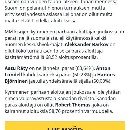
useamman vuoden tauon jälkeen. Tähän mennessä
Suomi on pelannut hienon turnauksen, mutta
erityisesti yhdessä asiassa Leijonat on ollut muita
maita selvästi edellä: aloituksissa.
MM-kisojen kymmenen parhaan aloittajan joukossa on
peräti neljä suomalaista, eli käytännössä kaikki
Suomen keskushyökkääjät.
Aleksander Barkov
on
ollut koko turnauksen toiseksi paras aloittaja
käsittämättömällä 68,52 aloitusprosentilla.
Aatu Räty
on neljänneksi paras (63,64%),
Anton
Lundell
kahdeksanneksi paras (60,23%) ja
Hannes
Björninen
jaetulla yhdeksännellä sijalla (60,00%).
Kymmenen parhaan aloittajan joukossa ei ole yhtään
nimeä välierävastustaja Kanadan riveistä. Kanadan
paras aloittaja on ollut
Robert Thomas
, joka on
kairannut aloituksia 58,76 prosentin varmuudella.
LUE MYÖS: