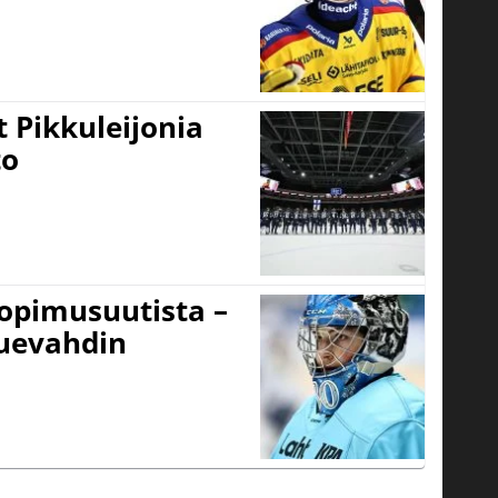
 Pikkuleijonia
to
sopimusuutista –
kuevahdin