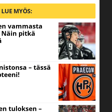
LUE MYÖS:
isen vammasta
 Näin pitkä
ä
nistonsa – tässä
teeni!
sen tuloksen –