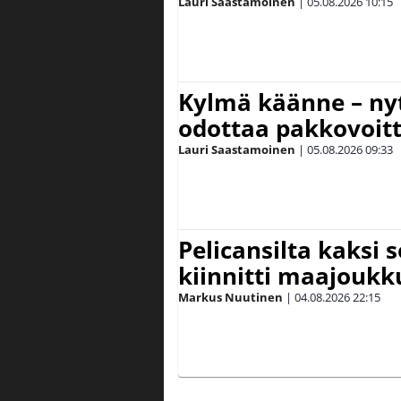
Lauri Saastamoinen
|
05.08.2026
10:15
Kylmä käänne – nyt
odottaa pakkovoit
Lauri Saastamoinen
|
05.08.2026
09:33
Pelicansilta kaksi 
kiinnitti maajouk
Markus Nuutinen
|
04.08.2026
22:15