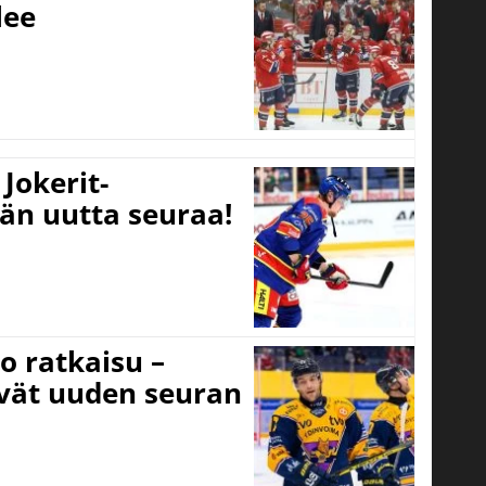
lee
Jokerit-
ään uutta seuraa!
o ratkaisu –
ivät uuden seuran