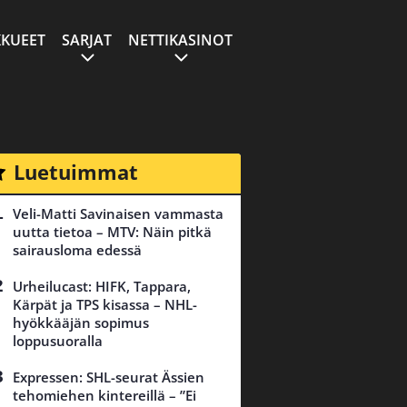
KUEET
SARJAT
NETTIKASINOT
Luetuimmat
Veli-Matti Savinaisen vammasta
uutta tietoa – MTV: Näin pitkä
sairausloma edessä
Urheilucast: HIFK, Tappara,
Kärpät ja TPS kisassa – NHL-
hyökkääjän sopimus
loppusuoralla
Expressen: SHL-seurat Ässien
tehomiehen kintereillä – ”Ei