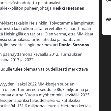
on selvästi odotettu pelattavaksi
äkiekkoliiton puheenjohtaja
Heikki Hietanen
M-kisat takaisin Helsinkiin. Toivotamme lämpimästi
Suomesta kuin ulkomailta tervetulleeksi nauttimaan
tä Helsingillä on tarjota. Olen varma, että MM-kisat
oisia suomalaisia urheiluhetkiä ja mahtavan
ä, iloitsee Helsingin pormestari
Daniel Sazonov
.
jen päänäyttämönä keväällä 2012. Turnauksen
osina 2013 ja 2022.
dulle tulee olemaan taloudellisesti merkittävä
yvyyden lisäksi 2022 MM-kisojen suorien
tiin olleen Tampereen seudulle 86,7 miljoonaa ja
joonaa euroa. Vuotta myöhemmin, keväällä 2023
isojen suoriksi taloudellisiksi vaikutuksiksi
uoriksi 94–131,6 miljoonaa euroa, Hietanen kertaa.