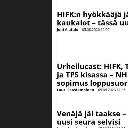
HIFK:n hyökkääjä 
kaukalot – tässä uu
Joni Alatalo
|
05.08.2026
12:00
Urheilucast: HIFK,
ja TPS kisassa – N
sopimus loppusuor
Lauri Saastamoinen
|
05.08.2026
11:05
Venäjä jäi taakse –
uusi seura selvisi