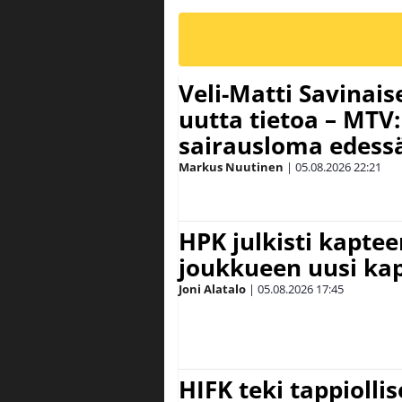
Veli-Matti Savina
uutta tietoa – MTV:
sairausloma edess
Markus Nuutinen
|
05.08.2026
22:21
HPK julkisti kaptee
joukkueen uusi kap
Joni Alatalo
|
05.08.2026
17:45
HIFK teki tappiolli