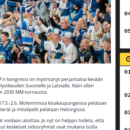
IHF:n kongressi on myöntänyt perjantaina kevään
yoikeuden Suomelle ja Latvialle. Näin ollen
den 2030 MM-turnausta.
7.5.-2.6. Molemmissa kisakaupungeissa pelataan
lierät ja mitalipelit pelataan Helsingissä.
 voidaan aloittaa. Jo nyt on helppo todeta, että
uut keskeiset sidosryhmät ovat mukana isolla