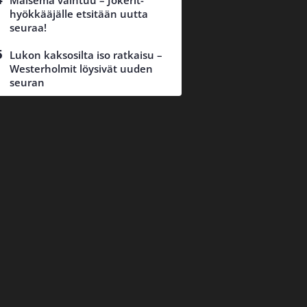
Maisema vaihtuu – Jokerit-
hyökkääjälle etsitään uutta
seuraa!
Lukon kaksosilta iso ratkaisu –
Westerholmit löysivät uuden
seuran