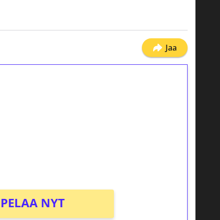
Jaa
ilmaiskierroksia ilman
osta Tuohi 1000 -peliin (arvo 0,20€ per
PELAA NYT