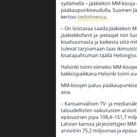
sydämellä – jääkiekon MM-kisoja 
pääkaupunkiseudulla, Suomen Jä
kertoo
tiedotteessa
.
– On loistavaa saada Jääkiekon M
jääkiekkofanit ja -pelaajat niin 
kisahuumasta ja kaikesta siitä mi
tulevat tarjoamaan taas ikimuist
kisatapahtuman täällä Helsingiss
Helsinki toimi viimeksi MM-kiso
kakkospaikkana Helsinki toimi vu
MM-kisojen paluu pääkaupunkiseu
asia.
– Kansainvälisen TV- ja medianäk
taloudellisten vaikutusten arvioi
epäsuorien jopa 108,4–151,7 mil
Latvian kanssa järjestettyjen MM-k
arvioitiin 75,2 miljoonaa ja epäs