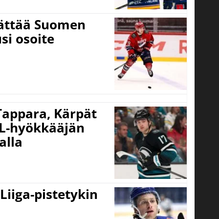
jättää Suomen
si osoite
 Tappara, Kärpät
HL-hyökkääjän
alla
 Liiga-pistetykin