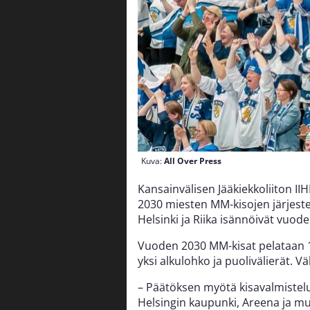
Kuva:
All Over Press
Kansainvälisen Jääkiekkoliiton I
2030 miesten MM-kisojen järjestel
Helsinki ja Riika isännöivät vuo
Vuoden 2030 MM-kisat pelataan 1
yksi alkulohko ja puolivälierät. Vä
– Päätöksen myötä kisavalmistelut
Helsingin kaupunki, Areena ja m