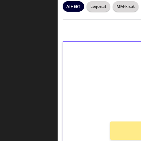
AIHEET
Leijonat
MM-kisat
1€ = 10€ arvosta 
kierrätystä!
Talleta 1€
Saat heti 50 ilmaiskierr
kierros)!
Ei kierrätysvaatimusta!