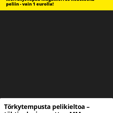
peliin - vain 1 eurolla!
Törkytempusta pelikieltoa –