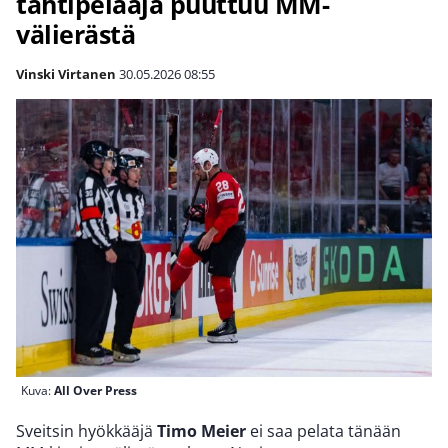
tähtipelaaja puuttuu MM-
välierästä
Vinski Virtanen
30.05.2026
08:55
Kuva:
All Over Press
Sveitsin hyökkääjä
Timo Meier
ei saa pelata tänään