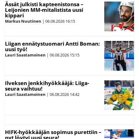
Ässät julkisti kapteenistonsa –
Leijonien MM-mitalistista uusi
kippari
Markus Nuutinen
|
06.08.2026
16:15
Liigan ennätystuomari Antti Boman:
uusi työ!
Lauri Saastamoinen
|
06.08.2026
15:15
Ilveksen jenkkihyökkääjä: Liiga-
seura vaihtuu!
Lauri Saastamoinen
|
06.08.2026
14:42
HIFK-hyökkääjän sopimus purettiin –
nyt löytyi uusi seura!