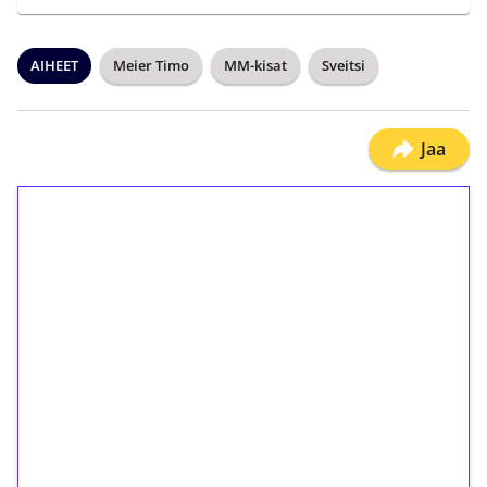
AIHEET
Meier Timo
MM-kisat
Sveitsi
Jaa
1€ = 10€ arvosta
ilmaiskierroksia ilman
kierrätystä!
Talleta 1€
Saat heti 50 ilmaiskierrosta Tuohi 1000 -
peliin (arvo 0,20€ per kierros)!
Ei kierrätysvaatimusta!