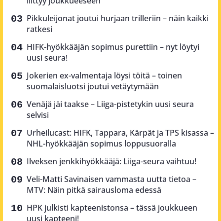
liittyy joukkueeseen
Pikkuleijonat joutui hurjaan trilleriin – näin kaikki
ratkesi
HIFK-hyökkääjän sopimus purettiin – nyt löytyi
uusi seura!
Jokerien ex-valmentaja löysi töitä – toinen
suomalaisluotsi joutui vetäytymään
Venäjä jäi taakse – Liiga-pistetykin uusi seura
selvisi
Urheilucast: HIFK, Tappara, Kärpät ja TPS kisassa –
NHL-hyökkääjän sopimus loppusuoralla
Ilveksen jenkkihyökkääjä: Liiga-seura vaihtuu!
Veli-Matti Savinaisen vammasta uutta tietoa –
MTV: Näin pitkä sairausloma edessä
HPK julkisti kapteenistonsa – tässä joukkueen
uusi kapteeni!