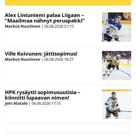
Alex Lintuniemi palaa Liigaan –
”Maailmaa nähnyt peruspakki”
Markus Nuutinen
|
06.08.2026
21:15
Ville Koivunen: jättisopimus!
Markus Nuutinen
|
06.08.2026
18:27
HPK rysäytti sopimusuutisia –
kiinnitti lupaavan nimen!
Joni Alatalo
|
06.08.2026
17:15