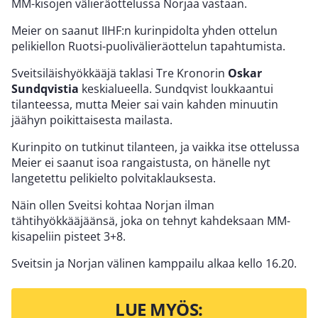
MM-kisojen välieräottelussa Norjaa vastaan.
Meier on saanut IIHF:n kurinpidolta yhden ottelun
pelikiellon Ruotsi-puolivälieräottelun tapahtumista.
Sveitsiläishyökkääjä taklasi Tre Kronorin
Oskar
Sundqvistia
keskialueella. Sundqvist loukkaantui
tilanteessa, mutta Meier sai vain kahden minuutin
jäähyn poikittaisesta mailasta.
Kurinpito on tutkinut tilanteen, ja vaikka itse ottelussa
Meier ei saanut isoa rangaistusta, on hänelle nyt
langetettu pelikielto polvitaklauksesta.
Näin ollen Sveitsi kohtaa Norjan ilman
tähtihyökkääjäänsä, joka on tehnyt kahdeksaan MM-
kisapeliin pisteet 3+8.
Sveitsin ja Norjan välinen kamppailu alkaa kello 16.20.
LUE MYÖS: