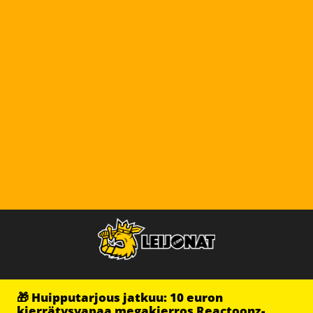
🎁 Huipputarjous jatkuu: 10 euron
kierrätysvapaa megakierros Reactoonz-