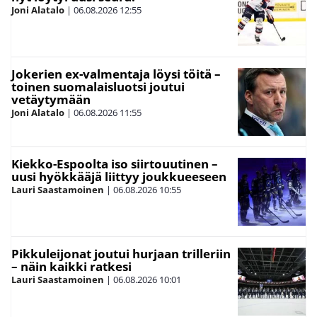
Joni Alatalo
|
06.08.2026
12:55
Jokerien ex-valmentaja löysi töitä –
toinen suomalaisluotsi joutui
vetäytymään
Joni Alatalo
|
06.08.2026
11:55
Kiekko-Espoolta iso siirtouutinen –
uusi hyökkääjä liittyy joukkueeseen
Lauri Saastamoinen
|
06.08.2026
10:55
Pikkuleijonat joutui hurjaan trilleriin
– näin kaikki ratkesi
Lauri Saastamoinen
|
06.08.2026
10:01