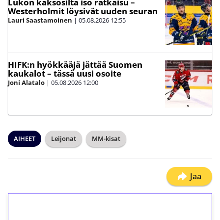
Lukon kaksosilta iso ratkaisu –
Westerholmit löysivät uuden seuran
Lauri Saastamoinen
|
05.08.2026
12:55
HIFK:n hyökkääjä jättää Suomen
kaukalot – tässä uusi osoite
Joni Alatalo
|
05.08.2026
12:00
AIHEET
Leijonat
MM-kisat
Jaa
1€ = 10€ arvosta