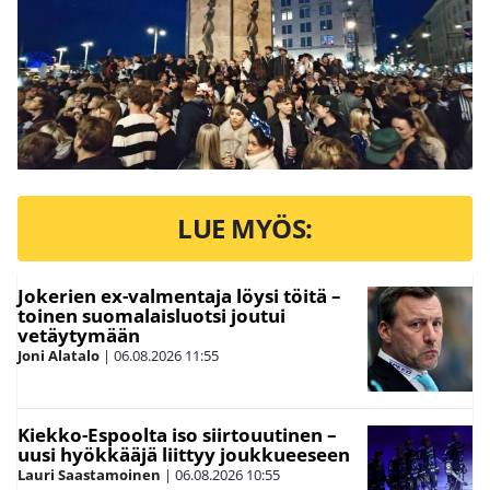
LUE MYÖS:
Jokerien ex-valmentaja löysi töitä –
toinen suomalaisluotsi joutui
vetäytymään
Joni Alatalo
|
06.08.2026
11:55
Kiekko-Espoolta iso siirtouutinen –
uusi hyökkääjä liittyy joukkueeseen
Lauri Saastamoinen
|
06.08.2026
10:55