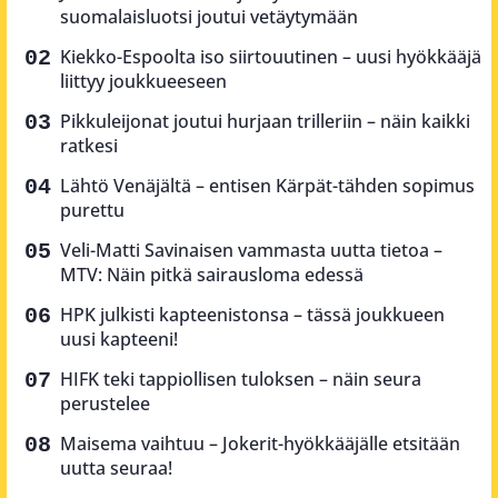
suomalaisluotsi joutui vetäytymään
Kiekko-Espoolta iso siirtouutinen – uusi hyökkääjä
liittyy joukkueeseen
Pikkuleijonat joutui hurjaan trilleriin – näin kaikki
ratkesi
Lähtö Venäjältä – entisen Kärpät-tähden sopimus
purettu
Veli-Matti Savinaisen vammasta uutta tietoa –
MTV: Näin pitkä sairausloma edessä
HPK julkisti kapteenistonsa – tässä joukkueen
uusi kapteeni!
HIFK teki tappiollisen tuloksen – näin seura
perustelee
Maisema vaihtuu – Jokerit-hyökkääjälle etsitään
uutta seuraa!