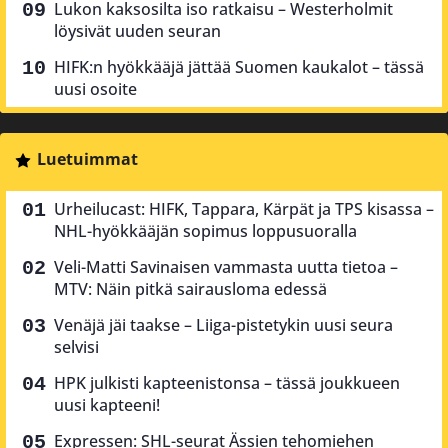
Lukon kaksosilta iso ratkaisu – Westerholmit
löysivät uuden seuran
HIFK:n hyökkääjä jättää Suomen kaukalot – tässä
uusi osoite
Luetuimmat
Urheilucast: HIFK, Tappara, Kärpät ja TPS kisassa –
NHL-hyökkääjän sopimus loppusuoralla
Veli-Matti Savinaisen vammasta uutta tietoa –
MTV: Näin pitkä sairausloma edessä
Venäjä jäi taakse – Liiga-pistetykin uusi seura
selvisi
HPK julkisti kapteenistonsa – tässä joukkueen
uusi kapteeni!
Expressen: SHL-seurat Ässien tehomiehen