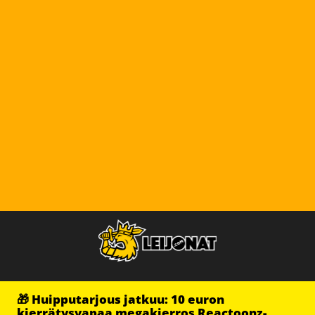
🎁 Huipputarjous jatkuu: 10 euron
kierrätysvapaa megakierros Reactoonz-