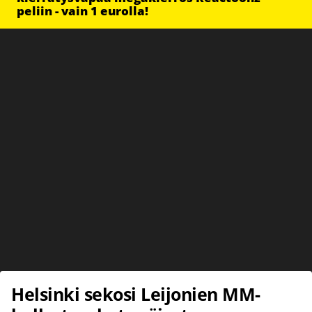
peliin - vain 1 eurolla!
Helsinki sekosi Leijonien MM-