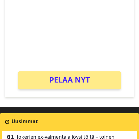
ilmaiskierroksia ilman
kierrätystä!
Talleta 1€
Saat heti 50 ilmaiskierrosta Tuohi 1000 -
peliin (arvo 0,20€ per kierros)!
Ei kierrätysvaatimusta!
PELAA NYT
Uusimmat
Jokerien ex-valmentaja löysi töitä – toinen