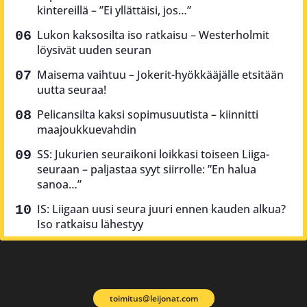
kintereillä – ”Ei yllättäisi, jos…”
Lukon kaksosilta iso ratkaisu – Westerholmit
löysivät uuden seuran
Maisema vaihtuu – Jokerit-hyökkääjälle etsitään
uutta seuraa!
Pelicansilta kaksi sopimusuutista – kiinnitti
maajoukkuevahdin
SS: Jukurien seuraikoni loikkasi toiseen Liiga-
seuraan – paljastaa syyt siirrolle: ”En halua
sanoa…”
IS: Liigaan uusi seura juuri ennen kauden alkua?
Iso ratkaisu lähestyy
toimitus@leijonat.com