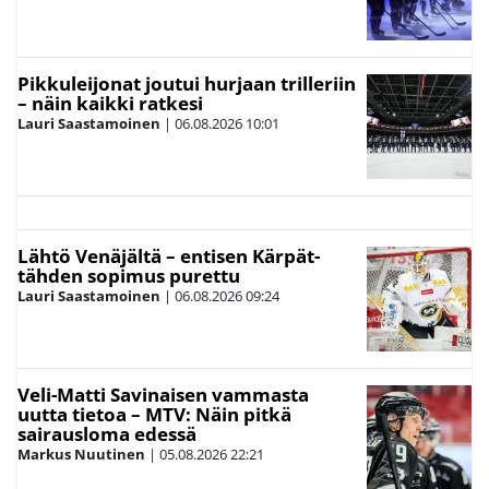
Pikkuleijonat joutui hurjaan trilleriin
– näin kaikki ratkesi
Lauri Saastamoinen
|
06.08.2026
10:01
Lähtö Venäjältä – entisen Kärpät-
tähden sopimus purettu
Lauri Saastamoinen
|
06.08.2026
09:24
Veli-Matti Savinaisen vammasta
uutta tietoa – MTV: Näin pitkä
sairausloma edessä
Markus Nuutinen
|
05.08.2026
22:21