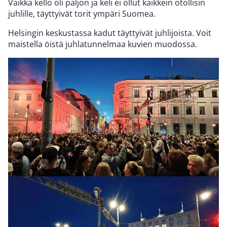
Vaikka kello oli paljon ja keli ei ollut kaikkein otollisin
juhlille, täyttyivät torit ympäri Suomea.
Helsingin keskustassa kadut täyttyivät juhlijoista. Voit
maistella öistä juhlatunnelmaa kuvien muodossa.