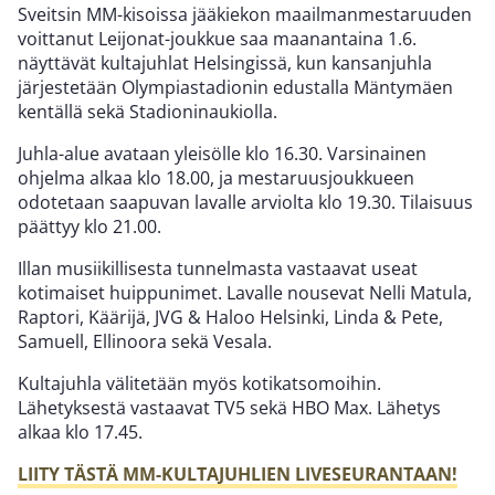
Sveitsin MM-kisoissa jääkiekon maailmanmestaruuden
voittanut Leijonat-joukkue saa maanantaina 1.6.
näyttävät kultajuhlat Helsingissä, kun kansanjuhla
järjestetään Olympiastadionin edustalla Mäntymäen
kentällä sekä Stadioninaukiolla.
Juhla-alue avataan yleisölle klo 16.30. Varsinainen
ohjelma alkaa klo 18.00, ja mestaruusjoukkueen
odotetaan saapuvan lavalle arviolta klo 19.30. Tilaisuus
päättyy klo 21.00.
Illan musiikillisesta tunnelmasta vastaavat useat
kotimaiset huippunimet. Lavalle nousevat
Nelli
Matula,
Raptori, Käärijä, JVG & Haloo Helsinki, Linda & Pete,
Samuell, Ellinoora sekä Vesala.
Kultajuhla välitetään myös kotikatsomoihin.
Lähetyksestä vastaavat TV5 sekä HBO Max. Lähetys
alkaa klo 17.45.
LIITY TÄSTÄ MM-KULTAJUHLIEN LIVESEURANTAAN!