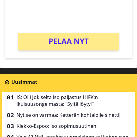
Saat heti 50 ilmaiskierrosta Tuohi 1000 -
peliin (arvo 0,20€ per kierros)!
Ei kierrätysvaatimusta!
PELAA NYT
Uusimmat
IS: Olli Jokiselta iso paljastus HIFK:n
ikuisuusongelmasta: ”Syitä löytyi”
Nyt se on varmaa: Ketterän kohtalolle sinetti!
Kiekko-Espoo: iso sopimusuutinen!
Vain 47 NHL-ottelun suomalainen sai kahdeksan