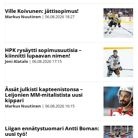
Ville Koivunen: jättisopimus!
Markus Nuutinen
|
06.08.2026
18:27
HPK rysäytti sopimusuutisia –
kiinnitti lupaavan nimen!
Joni Alatalo
|
06.08.2026
17:15
Ässät julkisti kapteenistonsa –
Leijonien MM-mitalistista uusi
kippari
Markus Nuutinen
|
06.08.2026
16:15
Liigan ennätystuomari Antti Boman:
uusi työ!