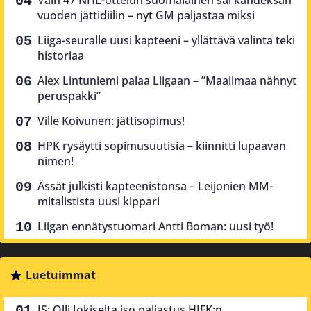
vuoden jättidiilin – nyt GM paljastaa miksi
Liiga-seuralle uusi kapteeni – yllättävä valinta teki
historiaa
Alex Lintuniemi palaa Liigaan – ”Maailmaa nähnyt
peruspakki”
Ville Koivunen: jättisopimus!
HPK rysäytti sopimusuutisia – kiinnitti lupaavan
nimen!
Ässät julkisti kapteenistonsa – Leijonien MM-
mitalistista uusi kippari
Liigan ennätystuomari Antti Boman: uusi työ!
Luetuimmat
IS: Olli Jokiselta iso paljastus HIFK:n