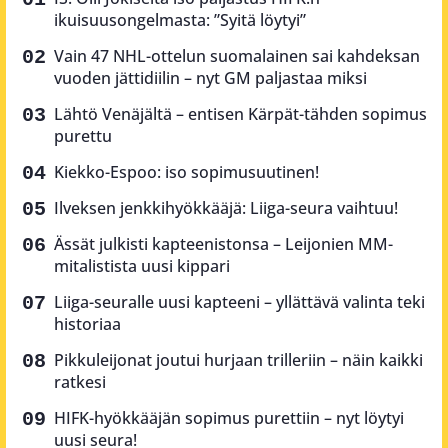
ikuisuusongelmasta: ”Syitä löytyi”
Vain 47 NHL-ottelun suomalainen sai kahdeksan
vuoden jättidiilin – nyt GM paljastaa miksi
Lähtö Venäjältä – entisen Kärpät-tähden sopimus
purettu
Kiekko-Espoo: iso sopimusuutinen!
Ilveksen jenkkihyökkääjä: Liiga-seura vaihtuu!
Ässät julkisti kapteenistonsa – Leijonien MM-
mitalistista uusi kippari
Liiga-seuralle uusi kapteeni – yllättävä valinta teki
historiaa
Pikkuleijonat joutui hurjaan trilleriin – näin kaikki
ratkesi
HIFK-hyökkääjän sopimus purettiin – nyt löytyi
uusi seura!