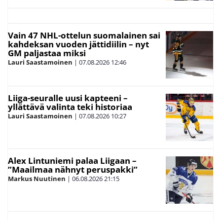
Vain 47 NHL-ottelun suomalainen sai
kahdeksan vuoden jättidiilin – nyt
GM paljastaa miksi
Lauri Saastamoinen
|
07.08.2026
12:46
Liiga-seuralle uusi kapteeni –
yllättävä valinta teki historiaa
Lauri Saastamoinen
|
07.08.2026
10:27
Alex Lintuniemi palaa Liigaan –
”Maailmaa nähnyt peruspakki”
Markus Nuutinen
|
06.08.2026
21:15