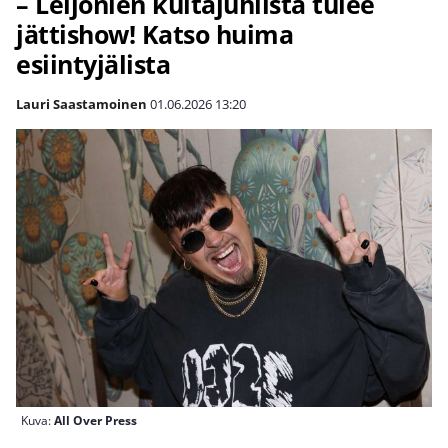
– Leijonien kultajuhlista tulee
jättishow! Katso huima
esiintyjälista
Lauri Saastamoinen
01.06.2026
13:20
Kuva:
All Over Press