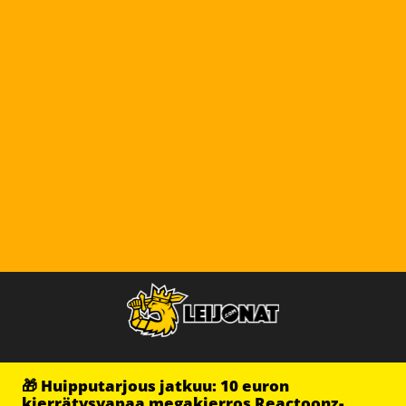
🎁 Huipputarjous jatkuu: 10 euron
kierrätysvapaa megakierros Reactoonz-