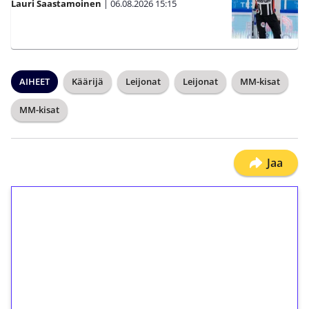
Lauri Saastamoinen
|
06.08.2026
15:15
AIHEET
Käärijä
Leijonat
Leijonat
MM-kisat
MM-kisat
Jaa
1€ = 10€ arvosta
ilmaiskierroksia ilman
kierrätystä!
Talleta 1€