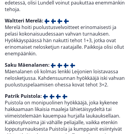
edetessä, olisi Lundell voinut paukuttaa enemmänkin
tehoja.
Waltteri Merelä:
Merelä hoiti puolustusvelvoitteet erinomaisesti ja
pelasi kokonaisuudessaan vahvan turnauksen.
Hyökkäyspäässä hän nakutti tehot 1+3, jotka ovat
erinomaiset nelosketjun raatajalle. Paikkoja olisi ollut
enempäänkin.
Saku Mäenalanen:
Mäenalanen oli kolmas lenkki Leijonien loistavassa
nelosketjussa. Kahdensuunnan hyökkääjä iski vahvan
puolustuspelaamisen ohessa kovat tehot 3+2.
Patrik Puistola:
Puistola on monipuolinen hyökkääjä, joka kykenee
hakkaamaan likaisia maaleja lähietäisyydeltä tai
viimeistelemään kauempaa hurjalla laukauksellaan.
Kakkosylivoima jäi vähälle peliajalle, vaikka etenkin
lopputurnauksesta Puistola ja kumppanit esiintyivät