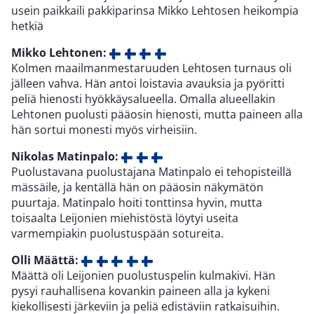
usein paikkaili pakkiparinsa Mikko Lehtosen heikompia
hetkiä
Mikko Lehtonen:
Kolmen maailmanmestaruuden Lehtosen turnaus oli
jälleen vahva. Hän antoi loistavia avauksia ja pyöritti
peliä hienosti hyökkäysalueella. Omalla alueellakin
Lehtonen puolusti pääosin hienosti, mutta paineen alla
hän sortui monesti myös virheisiin.
Nikolas Matinpalo:
Puolustavana puolustajana Matinpalo ei tehopisteillä
mässäile, ja kentällä hän on pääosin näkymätön
puurtaja. Matinpalo hoiti tonttinsa hyvin, mutta
toisaalta Leijonien miehistöstä löytyi useita
varmempiakin puolustuspään sotureita.
Olli Määttä:
Määttä oli Leijonien puolustuspelin kulmakivi. Hän
pysyi rauhallisena kovankin paineen alla ja kykeni
kiekollisesti järkeviin ja peliä edistäviin ratkaisuihin.