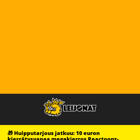
🎁 Huipputarjous jatkuu: 10 euron
kierrätysvapaa megakierros Reactoonz-