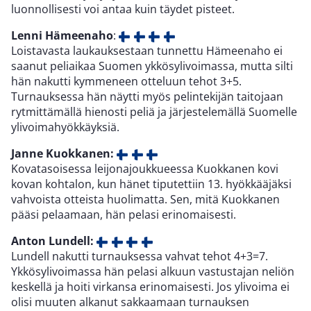
luonnollisesti voi antaa kuin täydet pisteet.
Lenni Hämeenaho
:
Loistavasta laukauksestaan tunnettu Hämeenaho ei
saanut peliaikaa Suomen ykkösylivoimassa, mutta silti
hän nakutti kymmeneen otteluun tehot 3+5.
Turnauksessa hän näytti myös pelintekijän taitojaan
rytmittämällä hienosti peliä ja järjestelemällä Suomelle
ylivoimahyökkäyksiä.
Janne Kuokkanen:
Kovatasoisessa leijonajoukkueessa Kuokkanen kovi
kovan kohtalon, kun hänet tiputettiin 13. hyökkääjäksi
vahvoista otteista huolimatta. Sen, mitä Kuokkanen
pääsi pelaamaan, hän pelasi erinomaisesti.
Anton Lundell:
Lundell nakutti turnauksessa vahvat tehot 4+3=7.
Ykkösylivoimassa hän pelasi alkuun vastustajan neliön
keskellä ja hoiti virkansa erinomaisesti. Jos ylivoima ei
olisi muuten alkanut sakkaamaan turnauksen