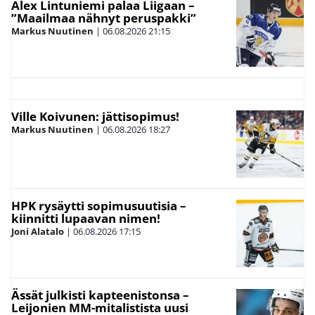
Alex Lintuniemi palaa Liigaan –
”Maailmaa nähnyt peruspakki”
Markus Nuutinen
|
06.08.2026
21:15
Ville Koivunen: jättisopimus!
Markus Nuutinen
|
06.08.2026
18:27
HPK rysäytti sopimusuutisia –
kiinnitti lupaavan nimen!
Joni Alatalo
|
06.08.2026
17:15
Ässät julkisti kapteenistonsa –
Leijonien MM-mitalistista uusi