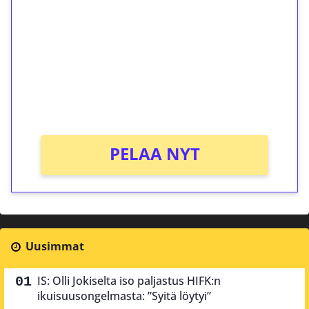
kierrätystä!
Talleta 1€
Saat heti 50 ilmaiskierrosta Tuohi 1000 -
peliin (arvo 0,20€ per kierros)!
Ei kierrätysvaatimusta!
PELAA NYT
Uusimmat
IS: Olli Jokiselta iso paljastus HIFK:n
ikuisuusongelmasta: ”Syitä löytyi”