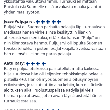
ykköstähtiä vakuuttavammin. Turnauksen mittaan
Puistola iski Suomelle neljä arvokasta maalia ja antoi
yhden maalisyötön.
Jesse Puljujärvi:
Puljujärvi oli Suomen parhaita pelaajia läpi turnauksen.
Mediassa hänen virheisiinsä keskityttiin liiankin
ahkerasti vain sen takia, että koko kansan ”Pulju” on
niin kiinnostava hahmo. Puljujärvi oli lopulta Suomen
toisiksi tehokkain pistemies. Jatkoajalla Sveitsiä vastaan
hän oli myös Leijonien paras pelaaja.
Aatu Räty:
Räty ei paljoa otsikoissa paistatellut, mutta kaikessa
hiljaisuudessa hän oli Leijonien tehokkaimpia pelaajia
pisteillä 4+3. Hän oli myös Suomen aloitusympyrän
erikoismies, joka kutsuttiin aina kehiin, kun oli tärkeän
aloituksen aika. Puolustuspelissä Rädyllä jäi vielä
hieman petrattavaa, joten aivan täysiä pisteitä hän ei
turnauksesta saa.