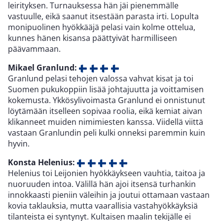
leirityksen. Turnauksessa hän jäi pienemmälle
vastuulle, eikä saanut itsestään parasta irti. Lopulta
monipuolinen hyökkääjä pelasi vain kolme ottelua,
kunnes hänen kisansa päättyivät harmilliseen
päävammaan.
Mikael Granlund:
Granlund pelasi tehojen valossa vahvat kisat ja toi
Suomen pukukoppiin lisää johtajuutta ja voittamisen
kokemusta. Ykkösylivoimasta Granlund ei onnistunut
löytämään itselleen sopivaa roolia, eikä kemiat aivan
klikanneet muiden nimimiesten kanssa. Viidellä viittä
vastaan Granlundin peli kulki onneksi paremmin kuin
hyvin.
Konsta Helenius:
Helenius toi Leijonien hyökkäykseen vauhtia, taitoa ja
nuoruuden intoa. Välillä hän ajoi itsensä turhankin
innokkaasti pieniin väleihin ja joutui ottamaan vastaan
kovia taklauksia, mutta vaarallisia vastahyökkäyksiä
tilanteista ei syntynyt. Kultaisen maalin tekijälle ei