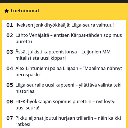
Luetuimmat
Ilveksen jenkkihyökkääjä: Liiga-seura vaihtuu!
Lähtö Venäjältä – entisen Kärpät-tähden sopimus
purettu
Ässät julkisti kapteenistonsa – Leijonien MM-
mitalistista uusi kippari
Alex Lintuniemi palaa Liigaan – ”Maailmaa nähnyt
peruspakki”
Liiga-seuralle uusi kapteeni – yllättävä valinta teki
historiaa
HIFK-hyökkääjän sopimus purettiin – nyt löytyi
uusi seura!
Pikkuleijonat joutui hurjaan trilleriin – näin kaikki
ratkesi