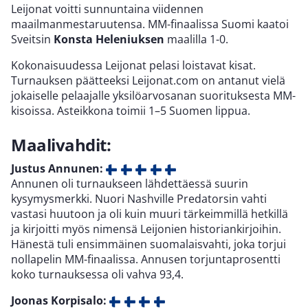
Leijonat voitti sunnuntaina viidennen
maailmanmestaruutensa. MM-finaalissa Suomi kaatoi
Sveitsin
Konsta Heleniuksen
maalilla 1-0.
Kokonaisuudessa Leijonat pelasi loistavat kisat.
Turnauksen päätteeksi Leijonat.com on antanut vielä
jokaiselle pelaajalle yksilöarvosanan suorituksesta MM-
kisoissa. Asteikkona toimii 1–5 Suomen lippua.
Maalivahdit:
Justus Annunen:
Annunen oli turnaukseen lähdettäessä suurin
kysymysmerkki. Nuori Nashville Predatorsin vahti
vastasi huutoon ja oli kuin muuri tärkeimmillä hetkillä
ja kirjoitti myös nimensä Leijonien historiankirjoihin.
Hänestä tuli ensimmäinen suomalaisvahti, joka torjui
nollapelin MM-finaalissa. Annusen torjuntaprosentti
koko turnauksessa oli vahva 93,4.
Joonas Korpisalo: