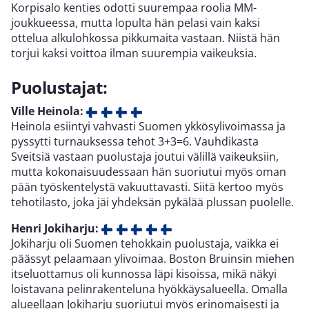
Korpisalo kenties odotti suurempaa roolia MM-
joukkueessa, mutta lopulta hän pelasi vain kaksi
ottelua alkulohkossa pikkumaita vastaan. Niistä hän
torjui kaksi voittoa ilman suurempia vaikeuksia.
Puolustajat:
Ville Heinola:
Heinola esiintyi vahvasti Suomen ykkösylivoimassa ja
pyssytti turnauksessa tehot 3+3=6. Vauhdikasta
Sveitsiä vastaan puolustaja joutui välillä vaikeuksiin,
mutta kokonaisuudessaan hän suoriutui myös oman
pään työskentelystä vakuuttavasti. Siitä kertoo myös
tehotilasto, joka jäi yhdeksän pykälää plussan puolelle.
Henri Jokiharju:
Jokiharju oli Suomen tehokkain puolustaja, vaikka ei
päässyt pelaamaan ylivoimaa. Boston Bruinsin miehen
itseluottamus oli kunnossa läpi kisoissa, mikä näkyi
loistavana pelinrakenteluna hyökkäysalueella. Omalla
alueellaan Jokiharju suoriutui myös erinomaisesti ja