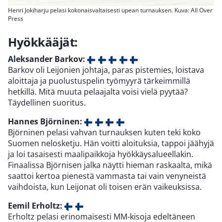
Henri Jokiharju pelasi kokonaisvaltaisesti upean turnauksen. Kuva: All Over
Press
Hyökkääjät:
Aleksander Barkov:
Barkov oli Leijonien johtaja, paras pistemies, loistava
aloittaja ja puolustuspelin työmyyrä tärkeimmillä
hetkillä. Mitä muuta pelaajalta voisi vielä pyytää?
Täydellinen suoritus.
Hannes Björninen:
Björninen pelasi vahvan turnauksen kuten teki koko
Suomen nelosketju. Hän voitti aloituksia, tappoi jäähyjä
ja loi tasaisesti maalipaikkoja hyökkäysalueellakin.
Finaalissa Björnisen jalka näytti hieman raskaalta, mikä
saattoi kertoa pienestä vammasta tai vain venyneistä
vaihdoista, kun Leijonat oli toisen erän vaikeuksissa.
Eemil Erholtz:
Erholtz pelasi erinomaisesti MM-kisoja edeltäneen