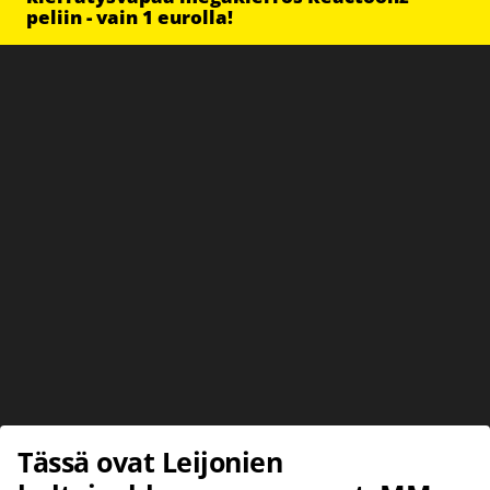
peliin - vain 1 eurolla!
Tässä ovat Leijonien