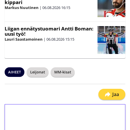
kippari
Markus Nuutinen
|
06.08.2026
16:15
Liigan ennätystuomari Antti Boman:
uusi työ!
Lauri Saastamoinen
|
06.08.2026
15:15
AIHEET
Leijonat
MM-kisat
Jaa
1€ = 10€ arvosta
ilmaiskierroksia ilman