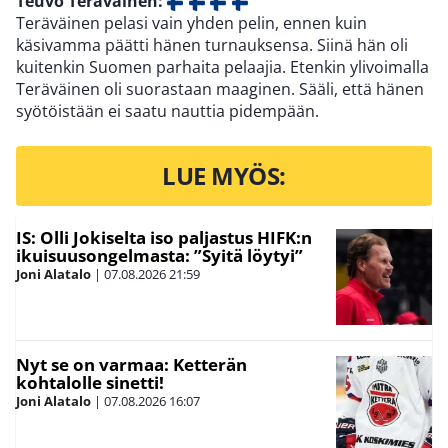
Teuvo Teräväinen:
Teräväinen pelasi vain yhden pelin, ennen kuin
käsivamma päätti hänen turnauksensa. Siinä hän oli
kuitenkin Suomen parhaita pelaajia. Etenkin ylivoimalla
Teräväinen oli suorastaan maaginen. Sääli, että hänen
syötöistään ei saatu nauttia pidempään.
LUE MYÖS:
IS: Olli Jokiselta iso paljastus HIFK:n
ikuisuusongelmasta: ”Syitä löytyi”
Joni Alatalo
|
07.08.2026
21:59
Nyt se on varmaa: Ketterän
kohtalolle sinetti!
Joni Alatalo
|
07.08.2026
16:07