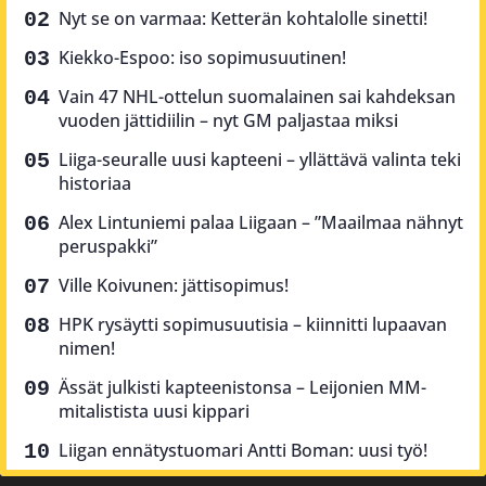
Nyt se on varmaa: Ketterän kohtalolle sinetti!
Kiekko-Espoo: iso sopimusuutinen!
Vain 47 NHL-ottelun suomalainen sai kahdeksan
vuoden jättidiilin – nyt GM paljastaa miksi
Liiga-seuralle uusi kapteeni – yllättävä valinta teki
historiaa
Alex Lintuniemi palaa Liigaan – ”Maailmaa nähnyt
peruspakki”
Ville Koivunen: jättisopimus!
HPK rysäytti sopimusuutisia – kiinnitti lupaavan
nimen!
Ässät julkisti kapteenistonsa – Leijonien MM-
mitalistista uusi kippari
Liigan ennätystuomari Antti Boman: uusi työ!