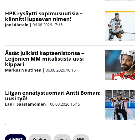
HPK rysäytti sopimusuutisia –
kiinnitti lupaavan nimen!
Joni Alatalo
|
06.08.2026
17:15
Ässät julkisti kapteenistonsa –
Leijonien MM-mitalistista uusi
kippari
Markus Nuutinen
|
06.08.2026
16:15
Liigan ennätystuomari Antti Boman:
uusi työ!
Lauri Saastamoinen
|
06.08.2026
15:15
AIHEET
KooKoo
Liiga
NHL