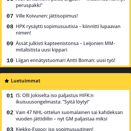
peruspakki”
Ville Koivunen: jättisopimus!
HPK rysäytti sopimusuutisia – kiinnitti lupaavan
nimen!
Ässät julkisti kapteenistonsa – Leijonien MM-
mitalistista uusi kippari
Liigan ennätystuomari Antti Boman: uusi työ!
Luetuimmat
IS: Olli Jokiselta iso paljastus HIFK:n
ikuisuusongelmasta: ”Syitä löytyi”
Vain 47 NHL-ottelun suomalainen sai kahdeksan
vuoden jättidiilin – nyt GM paljastaa miksi
Kiekko-Espoo: iso sopimusuutinen!