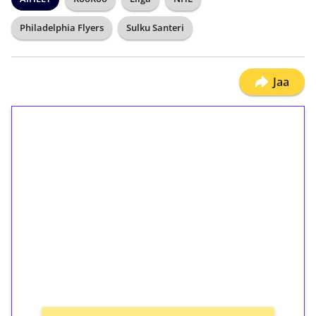
Philadelphia Flyers
Sulku Santeri
Jaa
1€ = 10€ arvosta
ilmaiskierroksia ilman
kierrätystä!
Talleta 1€
Saat heti 50 ilmaiskierrosta Tuohi 1000 -
peliin (arvo 0,20€ per kierros)!
Ei kierrätysvaatimusta!