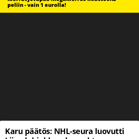
peliin - vain 1 eurolla!
Karu päätös: NHL-seura luovutti