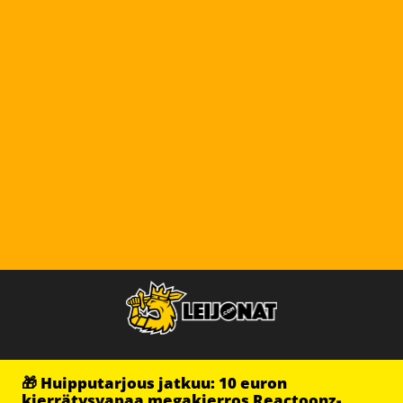
🎁 Huipputarjous jatkuu: 10 euron
kierrätysvapaa megakierros Reactoonz-