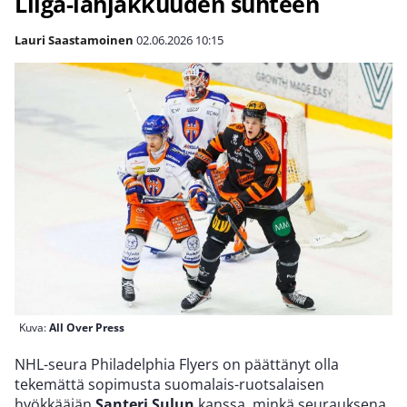
Liiga-lahjakkuuden suhteen
Lauri Saastamoinen
02.06.2026
10:15
Kuva:
All Over Press
NHL-seura Philadelphia Flyers on päättänyt olla
tekemättä sopimusta suomalais-ruotsalaisen
hyökkääjän
Santeri Sulun
kanssa, minkä seurauksena