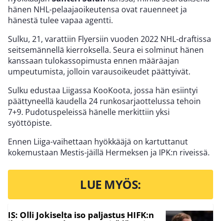
hänen NHL-pelaajaoikeutensa ovat rauenneet ja
hänestä tulee vapaa agentti.
Sulku, 21, varattiin Flyersiin vuoden 2022 NHL-draftissa
seitsemännellä kierroksella. Seura ei solminut hänen
kanssaan tulokassopimusta ennen määräajan
umpeutumista, jolloin varausoikeudet päättyivät.
Sulku edustaa Liigassa KooKoota, jossa hän esiintyi
päättyneellä kaudella 24 runkosarjaottelussa tehoin
7+9. Pudotuspeleissä hänelle merkittiin yksi
syöttöpiste.
Ennen Liiga-vaihettaan hyökkääjä on kartuttanut
kokemustaan Mestis-jäillä Hermeksen ja IPK:n riveissä.
LUE MYÖS:
IS: Olli Jokiselta iso paljastus HIFK:n