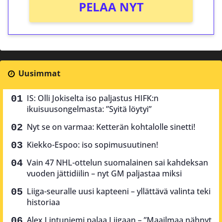
PELAA NYT
Uusimmat
IS: Olli Jokiselta iso paljastus HIFK:n
ikuisuusongelmasta: ”Syitä löytyi”
Nyt se on varmaa: Ketterän kohtalolle sinetti!
Kiekko-Espoo: iso sopimusuutinen!
Vain 47 NHL-ottelun suomalainen sai kahdeksan
vuoden jättidiilin – nyt GM paljastaa miksi
Liiga-seuralle uusi kapteeni – yllättävä valinta teki
historiaa
Alex Lintuniemi palaa Liigaan – ”Maailmaa nähnyt