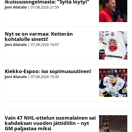
ikuisuusongelmasta: ”Syitä löytyi”
Joni Alatalo
|
07.08.2026
21:59
Nyt se on varmaa: Ketterän
kohtalolle sinetti!
Joni Alatalo
|
07.08.2026
16:07
Kiekko-Espoo: iso sopimusuutinen!
Joni Alatalo
|
07.08.2026
15:30
Vain 47 NHL-ottelun suomalainen sai
kahdeksan vuoden jättidiilin – nyt
GM paljastaa miksi