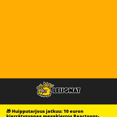
🎁 Huipputarjous jatkuu: 10 euron
kierrätysvapaa megakierros Reactoonz-