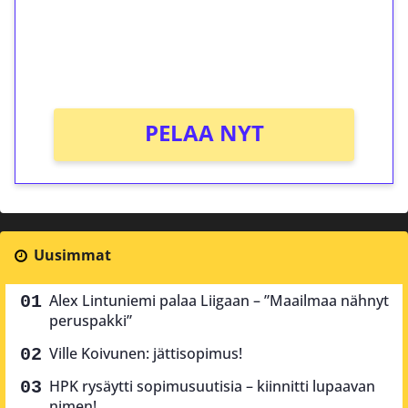
Saat heti 50 ilmaiskierrosta Tuohi 1000 -
peliin (arvo 0,20€ per kierros)!
Ei kierrätysvaatimusta!
PELAA NYT
Uusimmat
Alex Lintuniemi palaa Liigaan – ”Maailmaa nähnyt
peruspakki”
Ville Koivunen: jättisopimus!
HPK rysäytti sopimusuutisia – kiinnitti lupaavan
nimen!