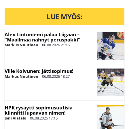
LUE MYÖS:
Alex Lintuniemi palaa Liigaan –
”Maailmaa nähnyt peruspakki”
Markus Nuutinen
|
06.08.2026
21:15
Ville Koivunen: jättisopimus!
Markus Nuutinen
|
06.08.2026
18:27
HPK rysäytti sopimusuutisia –
kiinnitti lupaavan nimen!
Joni Alatalo
|
06.08.2026
17:15