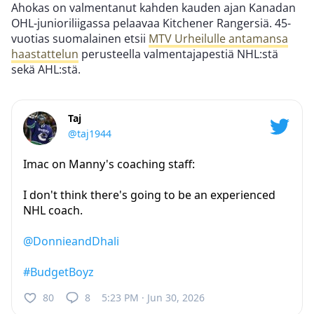
Ahokas on valmentanut kahden kauden ajan Kanadan
OHL-junioriliigassa pelaavaa Kitchener Rangersiä. 45-
vuotias suomalainen etsii
MTV Urheilulle antamansa
haastattelun
perusteella valmentajapestiä NHL:stä
sekä AHL:stä.
Taj
@taj1944
Imac on Manny's coaching staff:
I don't think there's going to be an experienced
NHL coach.
@DonnieandDhali
#BudgetBoyz
80
8
5:23 PM · Jun 30, 2026