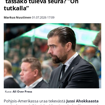
tässäkö tuleva seura? ”On
tutkalla”
Markus Nuutinen
01.07.2026
17:09
Kuva:
All Over Press
Pohjois-Amerikassa uraa tekevästä
Jussi Ahokkaasta