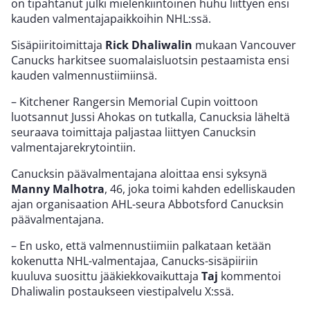
on tipahtanut julki mielenkiintoinen huhu liittyen ensi
kauden valmentajapaikkoihin NHL:ssä.
Sisäpiiritoimittaja
Rick Dhaliwalin
mukaan Vancouver
Canucks harkitsee suomalaisluotsin pestaamista ensi
kauden valmennustiimiinsä.
– Kitchener Rangersin Memorial Cupin voittoon
luotsannut Jussi Ahokas on tutkalla, Canucksia läheltä
seuraava toimittaja paljastaa liittyen Canucksin
valmentajarekrytointiin.
Canucksin päävalmentajana aloittaa ensi syksynä
Manny Malhotra
, 46, joka toimi kahden edelliskauden
ajan organisaation AHL-seura Abbotsford Canucksin
päävalmentajana.
– En usko, että valmennustiimiin palkataan ketään
kokenutta NHL-valmentajaa, Canucks-sisäpiiriin
kuuluva suosittu jääkiekkovaikuttaja
Taj
kommentoi
Dhaliwalin postaukseen viestipalvelu X:ssä.