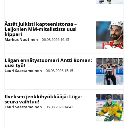
Ässät julkisti kapteenistonsa –
Leijonien MM-mitalistista uusi
kippari
Markus Nuutinen
|
06.08.2026
16:15
Liigan ennätystuomari Antti Boman:
uusi työ!
Lauri Saastamoinen
|
06.08.2026
15:15
Ilveksen jenkkihyökkääjä: Liiga-
seura vaihtuu!
Lauri Saastamoinen
|
06.08.2026
14:42