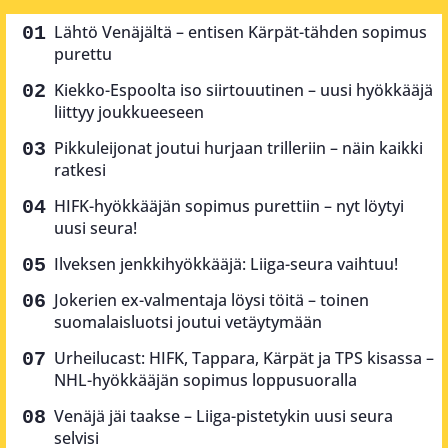
Lähtö Venäjältä – entisen Kärpät-tähden sopimus
purettu
Kiekko-Espoolta iso siirtouutinen – uusi hyökkääjä
liittyy joukkueeseen
Pikkuleijonat joutui hurjaan trilleriin – näin kaikki
ratkesi
HIFK-hyökkääjän sopimus purettiin – nyt löytyi
uusi seura!
Ilveksen jenkkihyökkääjä: Liiga-seura vaihtuu!
Jokerien ex-valmentaja löysi töitä – toinen
suomalaisluotsi joutui vetäytymään
Urheilucast: HIFK, Tappara, Kärpät ja TPS kisassa –
NHL-hyökkääjän sopimus loppusuoralla
Venäjä jäi taakse – Liiga-pistetykin uusi seura
selvisi