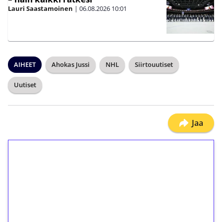
Lauri Saastamoinen
|
06.08.2026
10:01
AIHEET
Ahokas Jussi
NHL
Siirtouutiset
Uutiset
Jaa
1€ = 10€ arvosta
ilmaiskierroksia ilman
kierrätystä!
Talleta 1€