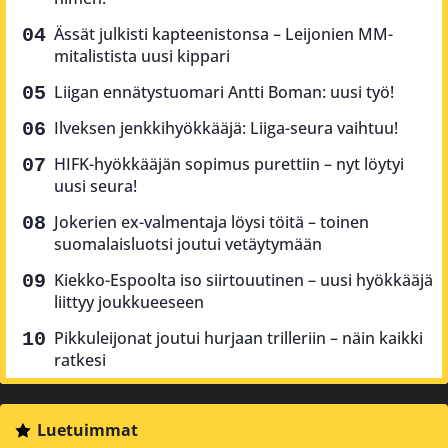
Ässät julkisti kapteenistonsa – Leijonien MM-
mitalistista uusi kippari
Liigan ennätystuomari Antti Boman: uusi työ!
Ilveksen jenkkihyökkääjä: Liiga-seura vaihtuu!
HIFK-hyökkääjän sopimus purettiin – nyt löytyi
uusi seura!
Jokerien ex-valmentaja löysi töitä – toinen
suomalaisluotsi joutui vetäytymään
Kiekko-Espoolta iso siirtouutinen – uusi hyökkääjä
liittyy joukkueeseen
Pikkuleijonat joutui hurjaan trilleriin – näin kaikki
ratkesi
Luetuimmat