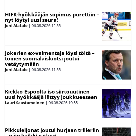
HIFK-hyökkääjän sopimus purettiin –
nyt löytyi uusi seura!
Joni Alatalo
|
06.08.2026
12:55
Jokerien ex-valmentaja löysi töitä –
toinen suomalaisluotsi joutui
vetäytymään
Joni Alatalo
|
06.08.2026
11:55
Kiekko-Espoolta iso siirtouutinen –
uusi hyökkääjä liittyy joukkueeseen
Lauri Saastamoinen
|
06.08.2026
10:55
Pikkuleijonat joutui hurjaan trilleriin
– näin kaikki ratkesi