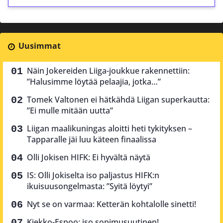
Uusimmat
Näin Jokereiden Liiga-joukkue rakennettiin:
”Halusimme löytää pelaajia, jotka…”
Tomek Valtonen ei hätkähdä Liigan superkautta:
”Ei mulle mitään uutta”
Liigan maalikuningas aloitti heti tykityksen –
Tapparalle jäi luu käteen finaalissa
Olli Jokisen HIFK: Ei hyvältä näytä
IS: Olli Jokiselta iso paljastus HIFK:n
ikuisuusongelmasta: ”Syitä löytyi”
Nyt se on varmaa: Ketterän kohtalolle sinetti!
Kiekko-Espoo: iso sopimusuutinen!