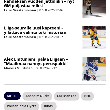
kahdeksan vuoden jättidiilin – nyt
GM paljastaa miksi
Lauri Saastamoinen
|
07.08.2026
12:46
Liiga-seuralle uusi kapteeni –
yllättävä valinta teki historiaa
Lauri Saastamoinen
|
07.08.2026
10:27
Alex Lintuniemi palaa Liigaan –
”Maailmaa nähnyt peruspakki”
Markus Nuutinen
|
06.08.2026
21:15
AIHEET
Anaheim Ducks
Carlsson Leo
NHL
Philadelphia Flyers
Ruotsi