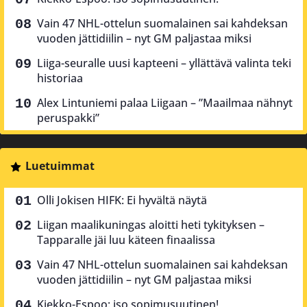
Vain 47 NHL-ottelun suomalainen sai kahdeksan
vuoden jättidiilin – nyt GM paljastaa miksi
Liiga-seuralle uusi kapteeni – yllättävä valinta teki
historiaa
Alex Lintuniemi palaa Liigaan – ”Maailmaa nähnyt
peruspakki”
Luetuimmat
Olli Jokisen HIFK: Ei hyvältä näytä
Liigan maalikuningas aloitti heti tykityksen –
Tapparalle jäi luu käteen finaalissa
Vain 47 NHL-ottelun suomalainen sai kahdeksan
vuoden jättidiilin – nyt GM paljastaa miksi
Kiekko-Espoo: iso sopimusuutinen!