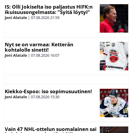
IS: Olli Jokiselta iso paljastus HIFK:n
ikuisuusongelmasta: ”Syitä löytyi”
Joni Alatalo
|
07.08.2026
21:59
Nyt se on varmaa: Ketterän
kohtalolle sinetti!
Joni Alatalo
|
07.08.2026
16:07
Kiekko-Espoo: iso sopimusuutinen!
Joni Alatalo
|
07.08.2026
15:30
Vain 47 NHL-ottelun suomalainen sai