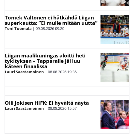
Tomek Valtonen ei hätkähdä Liigan
superkautta: ”Ei mulle mitään uutta”
Toni Tuomala
|
09.08.2026
09:20
Liigan maalikuningas aloitti heti
tykityksen – Tapparalle jäi luu
käteen finaalissa
Lauri Saastamoinen
|
08.08.2026
19:35
Olli Jokisen HIFK: Ei hyvältä näytä
Lauri Saastamoinen
|
08.08.2026
15:57