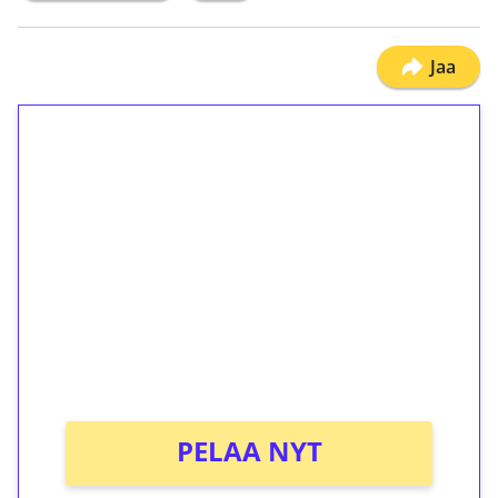
Jaa
1€ = 10€ arvosta
ilmaiskierroksia ilman
kierrätystä!
Talleta 1€
Saat heti 50 ilmaiskierrosta Tuohi 1000 -
peliin (arvo 0,20€ per kierros)!
Ei kierrätysvaatimusta!
PELAA NYT