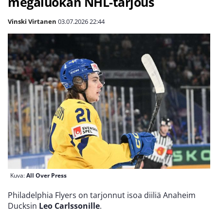
megaluokan NHL-tarjous
Vinski Virtanen
03.07.2026
22:44
Kuva:
All Over Press
Philadelphia Flyers on tarjonnut isoa diiliä Anaheim
Ducksin
Leo Carlssonille
.