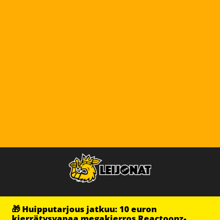
🎁 Huipputarjous jatkuu: 10 euron
kierrätysvapaa megakierros Reactoonz-