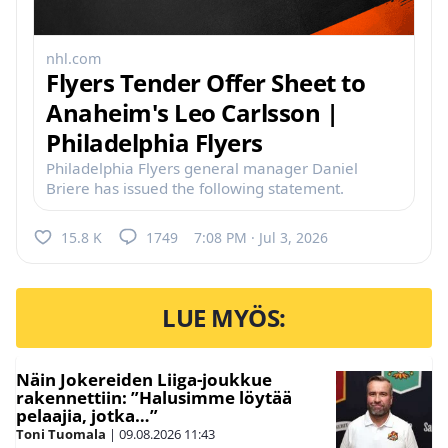
nhl.com
Flyers Tender Offer Sheet to
Anaheim's Leo Carlsson |
Philadelphia Flyers
Philadelphia Flyers general manager Daniel
Briere has issued the following statement.
15.8 K
1749
7:08 PM · Jul 3, 2026
LUE MYÖS:
Näin Jokereiden Liiga-joukkue
rakennettiin: ”Halusimme löytää
pelaajia, jotka…”
Toni Tuomala
|
09.08.2026
11:43