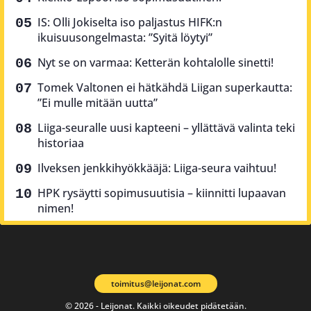
IS: Olli Jokiselta iso paljastus HIFK:n
ikuisuusongelmasta: ”Syitä löytyi”
Nyt se on varmaa: Ketterän kohtalolle sinetti!
Tomek Valtonen ei hätkähdä Liigan superkautta:
”Ei mulle mitään uutta”
Liiga-seuralle uusi kapteeni – yllättävä valinta teki
historiaa
Ilveksen jenkkihyökkääjä: Liiga-seura vaihtuu!
HPK rysäytti sopimusuutisia – kiinnitti lupaavan
nimen!
toimitus@leijonat.com
© 2026 - Leijonat. Kaikki oikeudet pidätetään.