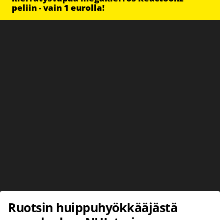
peliin - vain 1 eurolla!
Ruotsin huippuhyökkääjästä