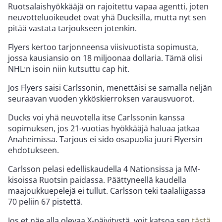
Ruotsalaishyökkääjä on rajoitettu vapaa agentti, joten
neuvotteluoikeudet ovat yhä Ducksilla, mutta nyt sen
pitää vastata tarjoukseen jotenkin.
Flyers kertoo tarjonneensa viisivuotista sopimusta,
jossa kausiansio on 18 miljoonaa dollaria. Tämä olisi
NHL:n isoin niin kutsuttu cap hit.
Jos Flyers saisi Carlssonin, menettäisi se samalla neljän
seuraavan vuoden ykköskierroksen varausvuorot.
Ducks voi yhä neuvotella itse Carlssonin kanssa
sopimuksen, jos 21-vuotias hyökkääjä haluaa jatkaa
Anaheimissa. Tarjous ei sido osapuolia juuri Flyersin
ehdotukseen.
Carlsson pelasi edelliskaudella 4 Nationsissa ja MM-
kisoissa Ruotsin paidassa. Päättyneellä kaudella
maajoukkuepelejä ei tullut. Carlsson teki taalaliigassa
70 peliin 67 pistettä.
Jos et näe alla olevaa X-päivitystä, voit katsoa sen
tästä
.