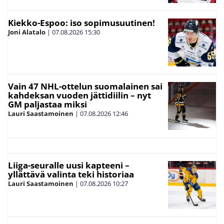
Kiekko-Espoo: iso sopimusuutinen!
Joni Alatalo
|
07.08.2026
15:30
Vain 47 NHL-ottelun suomalainen sai
kahdeksan vuoden jättidiilin – nyt
GM paljastaa miksi
Lauri Saastamoinen
|
07.08.2026
12:46
Liiga-seuralle uusi kapteeni –
yllättävä valinta teki historiaa
Lauri Saastamoinen
|
07.08.2026
10:27