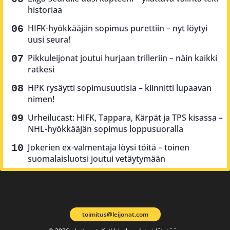
historiaa
HIFK-hyökkääjän sopimus purettiin – nyt löytyi
uusi seura!
Pikkuleijonat joutui hurjaan trilleriin – näin kaikki
ratkesi
HPK rysäytti sopimusuutisia – kiinnitti lupaavan
nimen!
Urheilucast: HIFK, Tappara, Kärpät ja TPS kisassa –
NHL-hyökkääjän sopimus loppusuoralla
Jokerien ex-valmentaja löysi töitä – toinen
suomalaisluotsi joutui vetäytymään
toimitus@leijonat.com