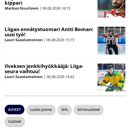
kippari
Markus Nuutinen
|
06.08.2026
16:15
Liigan ennätystuomari Antti Boman:
uusi työ!
Lauri Saastamoinen
|
06.08.2026
15:15
Ilveksen jenkkihyökkääjä: Liiga-
seura vaihtuu!
Lauri Saastamoinen
|
06.08.2026
14:42
AIHEET
Luoto Joona
SHL
Siirtouutiset
Uutiset