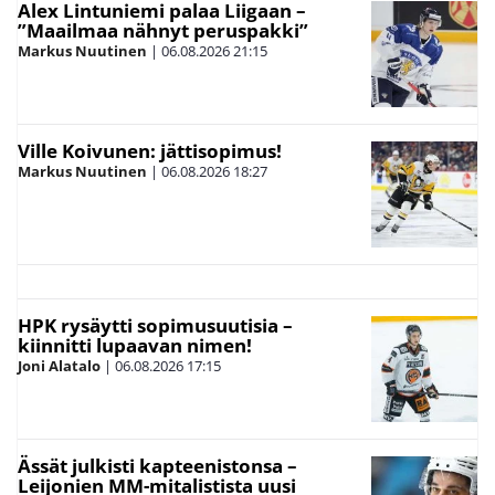
Alex Lintuniemi palaa Liigaan –
”Maailmaa nähnyt peruspakki”
Markus Nuutinen
|
06.08.2026
21:15
Ville Koivunen: jättisopimus!
Markus Nuutinen
|
06.08.2026
18:27
HPK rysäytti sopimusuutisia –
kiinnitti lupaavan nimen!
Joni Alatalo
|
06.08.2026
17:15
Ässät julkisti kapteenistonsa –
Leijonien MM-mitalistista uusi