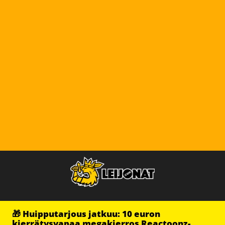
🎁 Huipputarjous jatkuu: 10 euron
kierrätysvapaa megakierros Reactoonz-