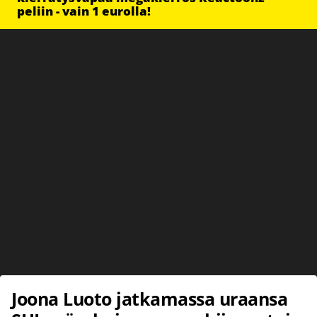
peliin - vain 1 eurolla!
Joona Luoto jatkamassa uraansa