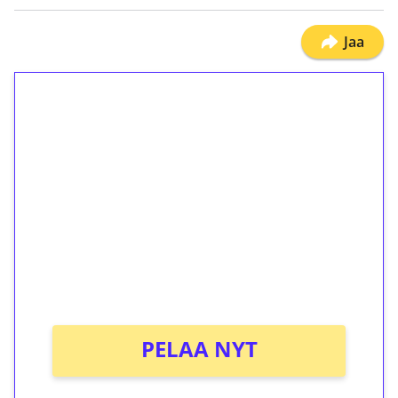
Jaa
1€ = 10€ arvosta
ilmaiskierroksia ilman
kierrätystä!
Talleta 1€
Saat heti 50 ilmaiskierrosta Tuohi 1000 -
peliin (arvo 0,20€ per kierros)!
Ei kierrätysvaatimusta!
PELAA NYT