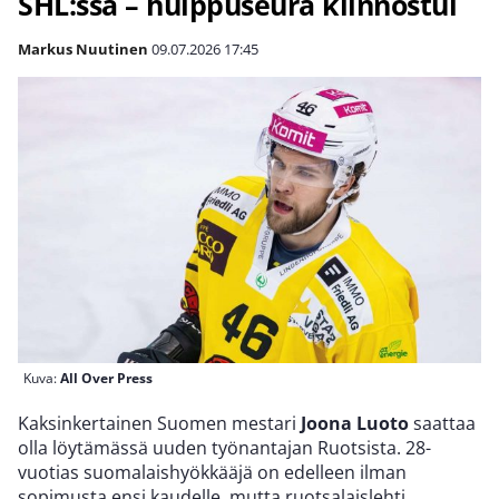
SHL:ssä – huippuseura kiinnostui
Markus Nuutinen
09.07.2026
17:45
Kuva:
All Over Press
Kaksinkertainen Suomen mestari
Joona Luoto
saattaa
olla löytämässä uuden työnantajan Ruotsista. 28-
vuotias suomalaishyökkääjä on edelleen ilman
sopimusta ensi kaudelle, mutta ruotsalaislehti