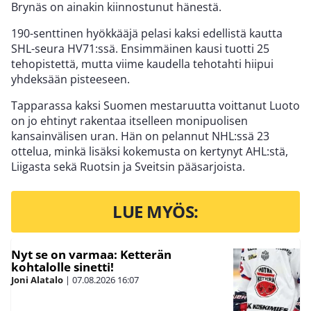
Brynäs on ainakin kiinnostunut hänestä.
190-senttinen hyökkääjä pelasi kaksi edellistä kautta
SHL-seura HV71:ssä. Ensimmäinen kausi tuotti 25
tehopistettä, mutta viime kaudella tehotahti hiipui
yhdeksään pisteeseen.
Tapparassa kaksi Suomen mestaruutta voittanut Luoto
on jo ehtinyt rakentaa itselleen monipuolisen
kansainvälisen uran. Hän on pelannut NHL:ssä 23
ottelua, minkä lisäksi kokemusta on kertynyt AHL:stä,
Liigasta sekä Ruotsin ja Sveitsin pääsarjoista.
LUE MYÖS:
Nyt se on varmaa: Ketterän
kohtalolle sinetti!
Joni Alatalo
|
07.08.2026
16:07