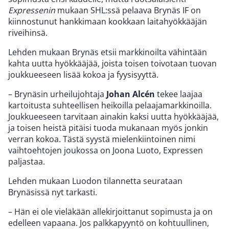
Expressenin
mukaan SHL:ssä pelaava Brynäs IF on
kiinnostunut hankkimaan kookkaan laitahyökkääjän
riveihinsä.
Lehden mukaan Brynäs etsii markkinoilta vähintään
kahta uutta hyökkääjää, joista toisen toivotaan tuovan
joukkueeseen lisää kokoa ja fyysisyyttä.
– Brynäsin urheilujohtaja
Johan Alcén
tekee laajaa
kartoitusta suhteellisen heikoilla pelaajamarkkinoilla.
Joukkueeseen tarvitaan ainakin kaksi uutta hyökkääjää,
ja toisen heistä pitäisi tuoda mukanaan myös jonkin
verran kokoa. Tästä syystä mielenkiintoinen nimi
vaihtoehtojen joukossa on Joona Luoto, Expressen
paljastaa.
Lehden mukaan Luodon tilannetta seurataan
Brynäsissä nyt tarkasti.
– Hän ei ole vieläkään allekirjoittanut sopimusta ja on
edelleen vapaana. Jos palkkapyyntö on kohtuullinen,