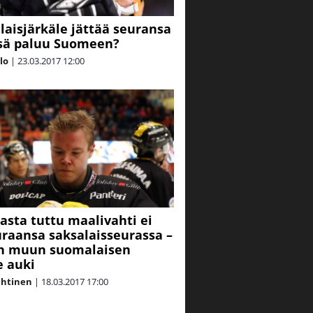
aisjärkäle jättää seuransa
sä paluu Suomeen?
alo
|
23.03.2017
12:00
gasta tuttu maalivahti ei
uraansa saksalaisseurassa –
n muun suomalaisen
e auki
ahtinen
|
18.03.2017
17:00