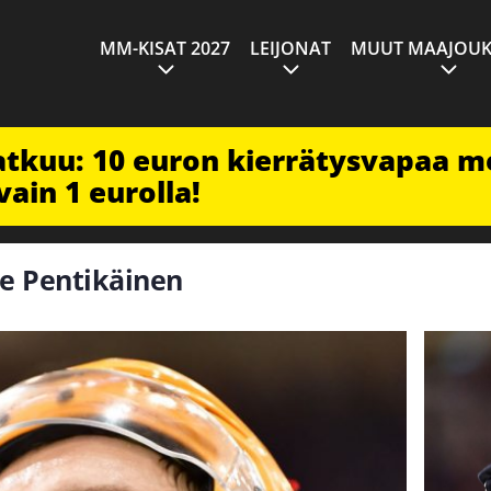
MM-KISAT 2027
LEIJONAT
MUUT MAAJOUK
jatkuu: 10 euron kierrätysvapaa m
vain 1 eurolla!
tte Pentikäinen