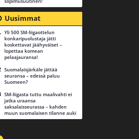
sopimusuutinen!
Uusimmat
Yli 500 SM-liigaottelun
konkaripuolustaja jätti
koskettavat jäähyväiset –
lopettaa komean
pelaajauransa!
Suomalaisjärkäle jättää
seuransa – edessä paluu
Suomeen?
SM-liigasta tuttu maalivahti ei
jatka uraansa
saksalaisseurassa – kahden
muun suomalaisen tilanne auki