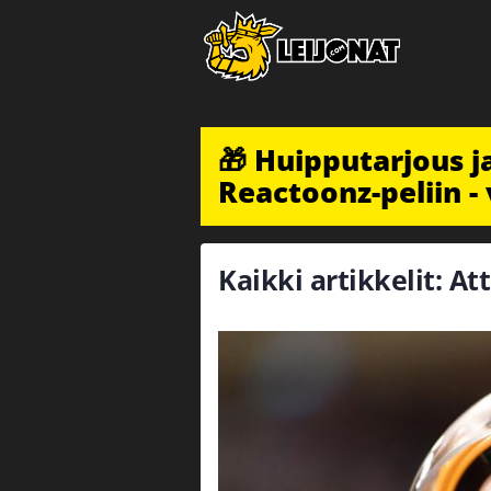
🎁 Huipputarjous 
Reactoonz-peliin - 
Kaikki artikkelit: A