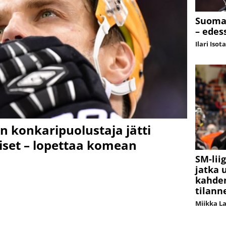
Suomal
– edes
Ilari Isot
un konkaripuolustaja jätti
iset – lopettaa komean
SM-lii
jatka 
kahde
tilann
Miikka L