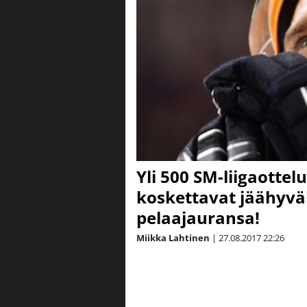
Yli 500 SM-liigaottel
koskettavat jäähyvä
pelaajauransa!
Miikka Lahtinen
|
27.08.2017
22:26