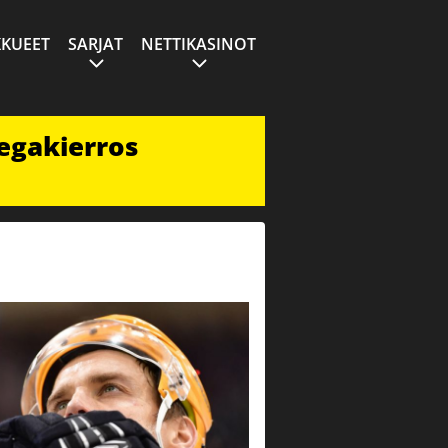
KUEET
SARJAT
NETTIKASINOT
egakierros