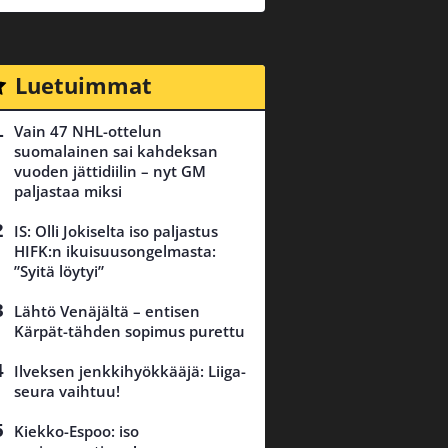
Luetuimmat
Vain 47 NHL-ottelun
suomalainen sai kahdeksan
vuoden jättidiilin – nyt GM
paljastaa miksi
IS: Olli Jokiselta iso paljastus
HIFK:n ikuisuusongelmasta:
”Syitä löytyi”
Lähtö Venäjältä – entisen
Kärpät-tähden sopimus purettu
Ilveksen jenkkihyökkääjä: Liiga-
seura vaihtuu!
Kiekko-Espoo: iso