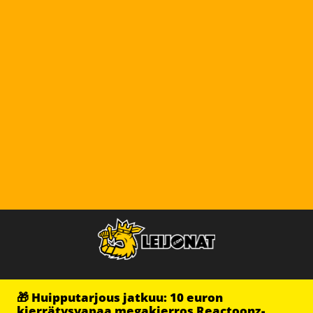
🎁 Huipputarjous jatkuu: 10 euron
kierrätysvapaa megakierros Reactoonz-