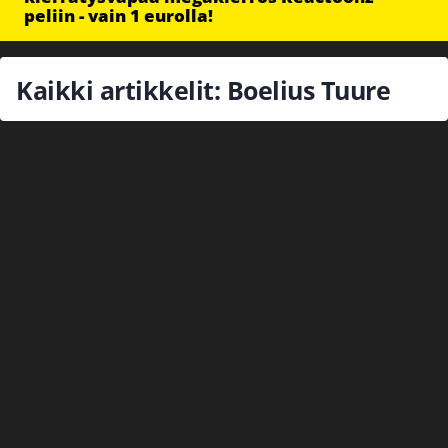
peliin - vain 1 eurolla!
Kaikki artikkelit: Boelius Tuure