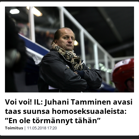
Voi voi! IL: Juhani Tamminen avasi
taas suunsa homoseksuaaleista:
”En ole törmännyt tähän”
Toimitus
|
11.05.2018
17:20