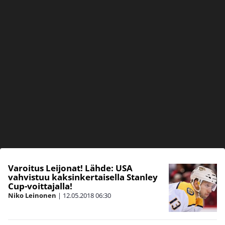
Varoitus Leijonat! Lähde: USA
vahvistuu kaksinkertaisella Stanley
Cup-voittajalla!
Niko Leinonen
|
12.05.2018
06:30