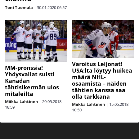
Toni Tuomala
|
30.01.2020
06:57
Varoitus Leijonat!
MM-pronssia!
USA:lta löytyy huikea
Yhdysvallat suisti
määrä NHL-
Kanadan
osaamista – näiden
tähtisikermän ulos
tähtien kanssa saa
mitaleilta
olla tarkkana
Miikka Lahtinen
|
20.05.2018
Miikka Lahtinen
|
15.05.2018
18:59
10:50