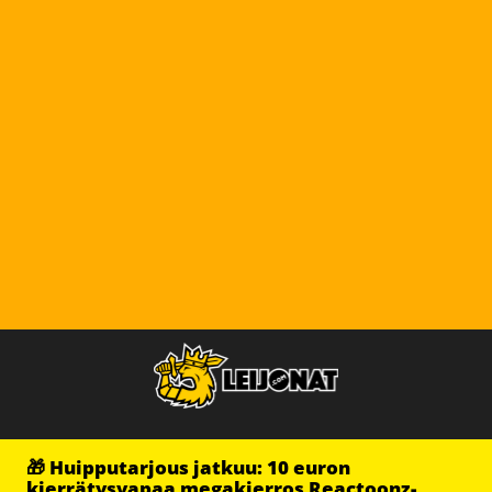
🎁 Huipputarjous jatkuu: 10 euron
kierrätysvapaa megakierros Reactoonz-