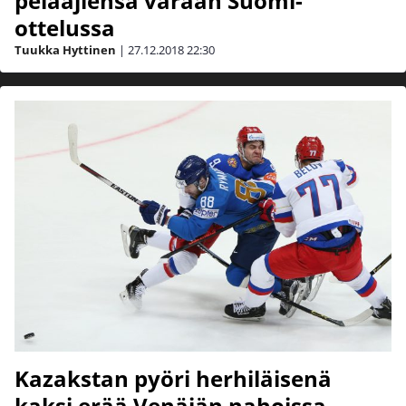
pelaajiensa varaan Suomi-
ottelussa
Tuukka Hyttinen
|
27.12.2018
22:30
Kazakstan pyöri herhiläisenä
kaksi erää Venäjän nahoissa –