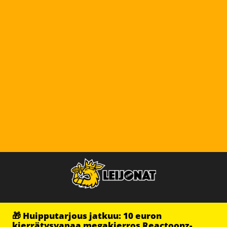
🎁 Huipputarjous jatkuu: 10 euron
kierrätysvapaa megakierros Reactoonz-