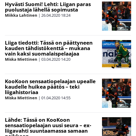
Hyvästi Suomi! Lehti: Liigan paras
puolustaja lähellä sopimusta
Miikka Lahtinen
|
26.04.2020
18:24
Liiga tiedotti: Tässä on päättyneen
kauden tähdistökenttä – mukana
vain kaksi suomalaispelaajaa
Miska Miettinen
|
03.04.2020
14:20
KooKoon sensaatiopelaajan upealle
kaudelle huikea päätös – teki
liigahistoriaa
Miska Miettinen
|
01.04.2020
14:55
Lähde: Tässä on KooKoon
sensaatiopelaajan uusi seura – ex-
liigavahti suuntaamassa samaan