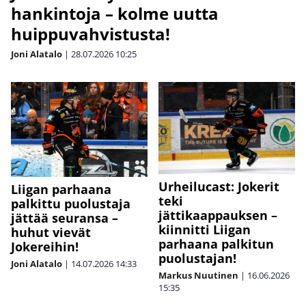
hankintoja – kolme uutta
huippuvahvistusta!
Joni Alatalo
|
28.07.2026
10:25
Urheilucast: Jokerit
Liigan parhaana
teki
palkittu puolustaja
jättikaappauksen –
jättää seuransa –
kiinnitti Liigan
huhut vievät
parhaana palkitun
Jokereihin!
puolustajan!
Joni Alatalo
|
14.07.2026
14:33
Markus Nuutinen
|
16.06.2026
15:35