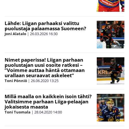
Lähde: Liigan parhaaksi valittu
puolustaja palaamassa Suomeen?
Joni Alatalo
|
26.03.2026
16:30
Nimet paperissa! Liigan parhaan
puolustajan uusi osoite ratkesi –
”Voimme auttaa häntä ottamaan
urallaan seuraavat askeleet”
Toni Pönniö
|
26.06.2020
13:25
Millä maalla on kaikkein isoin tähti?
Valitsimme parhaan Liiga-pelaajan
jokaisesta maasta
Toni Tuomala
|
28.04.2020
14:00