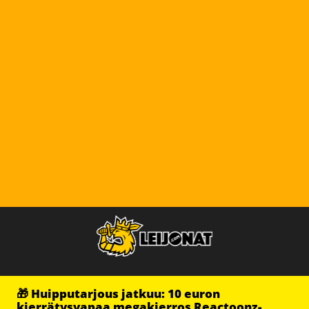
🎁 Huipputarjous jatkuu: 10 euron
kierrätysvapaa megakierros Reactoonz-