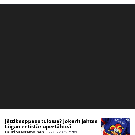
Jättikaappaus tulossa? Jokerit jahtaa
Liigan entistä supertähteä
Lauri Saastamoinen
|
22.05.2026
21:01