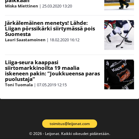
paikkaan
Miska Miettinen
|
25.03.2020
13:20
Järkälemäinen menetys! Lähde:
Liigan pörssikärki siirtymässä pois
Suomesta
Lauri Saastamoinen
|
18.02.2020
16:12
Liiga-seura kaappasi
siirtomarkkinoilta 19 maalia
iskeneen pakin: ”Joukkueensa paras
puolustaja”
Toni Tuomala
|
07.05.2019
12:15
toimitus@leijonat.com
© 2026 - Leijonat. Kaikki oikeudet pidätetään.