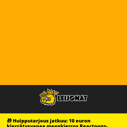
🎁 Huipputarjous jatkuu: 10 euron
kierrätysvapaa megakierros Reactoonz-