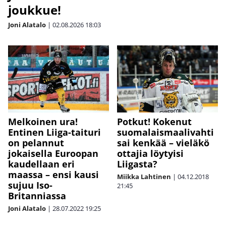
joukkue!
Joni Alatalo
|
02.08.2026
18:03
Melkoinen ura!
Potkut! Kokenut
Entinen Liiga-taituri
suomalaismaalivahti
on pelannut
sai kenkää – vieläkö
jokaisella Euroopan
ottajia löytyisi
kaudellaan eri
Liigasta?
maassa – ensi kausi
Miikka Lahtinen
|
04.12.2018
sujuu Iso-
21:45
Britanniassa
Joni Alatalo
|
28.07.2022
19:25