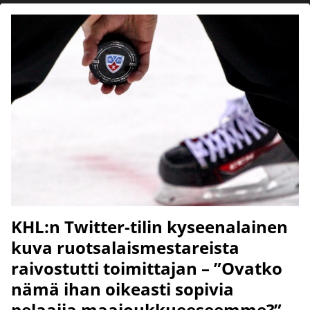
KHL:n Twitter-tilin kyseenalainen
kuva ruotsalaismestareista
raivostutti toimittajan – ”Ovatko
nämä ihan oikeasti sopivia
pelaajia maajoukkueeseemme?”