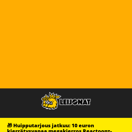
🎁 Huipputarjous jatkuu: 10 euron
kierrätysvapaa megakierros Reactoonz-