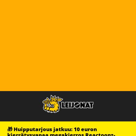
🎁 Huipputarjous jatkuu: 10 euron
kierrätysvapaa megakierros Reactoonz-