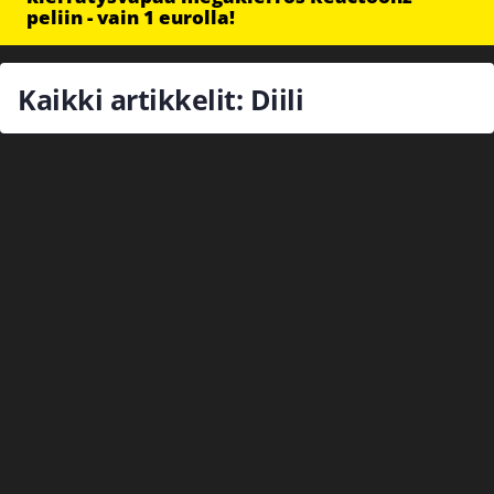
peliin - vain 1 eurolla!
Kaikki artikkelit: Diili