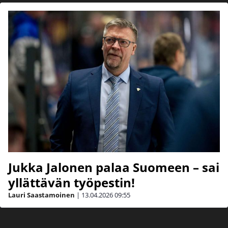
Jukka Jalonen palaa Suomeen – sai
yllättävän työpestin!
Lauri Saastamoinen
|
13.04.2026
09:55