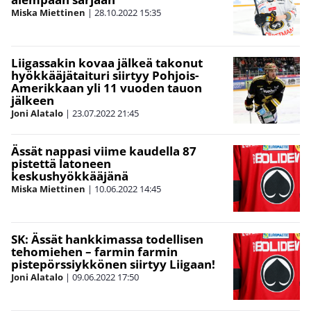
Miska Miettinen
|
28.10.2022
15:35
Liigassakin kovaa jälkeä takonut
hyökkääjätaituri siirtyy Pohjois-
Amerikkaan yli 11 vuoden tauon
jälkeen
Joni Alatalo
|
23.07.2022
21:45
Ässät nappasi viime kaudella 87
pistettä latoneen
keskushyökkääjänä
Miska Miettinen
|
10.06.2022
14:45
SK: Ässät hankkimassa todellisen
tehomiehen – farmin farmin
pistepörssiykkönen siirtyy Liigaan!
Joni Alatalo
|
09.06.2022
17:50