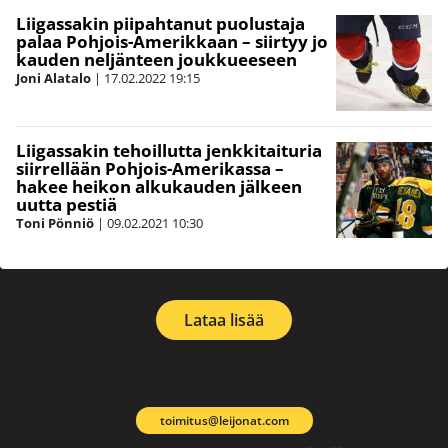
Liigassakin piipahtanut puolustaja
palaa Pohjois-Amerikkaan – siirtyy jo
kauden neljänteen joukkueeseen
Joni Alatalo
|
17.02.2022
19:15
Liigassakin tehoillutta jenkkitaituria
siirrellään Pohjois-Amerikassa –
hakee heikon alkukauden jälkeen
uutta pestiä
Toni Pönniö
|
09.02.2021
10:30
Lataa lisää
toimitus@leijonat.com