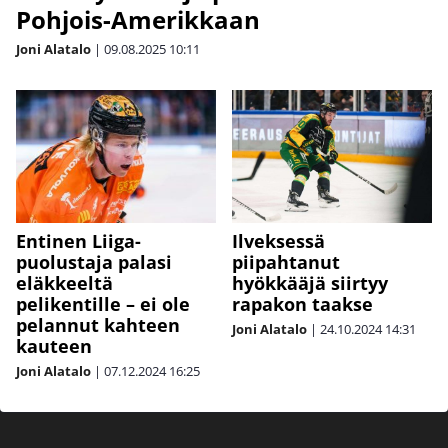
Pohjois-Amerikkaan
Joni Alatalo
|
09.08.2025
10:11
Entinen Liiga-
Ilveksessä
puolustaja palasi
piipahtanut
eläkkeeltä
hyökkääjä siirtyy
pelikentille – ei ole
rapakon taakse
pelannut kahteen
Joni Alatalo
|
24.10.2024
14:31
kauteen
Joni Alatalo
|
07.12.2024
16:25