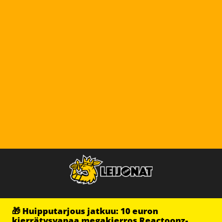
🎁 Huipputarjous jatkuu: 10 euron
kierrätysvapaa megakierros Reactoonz-