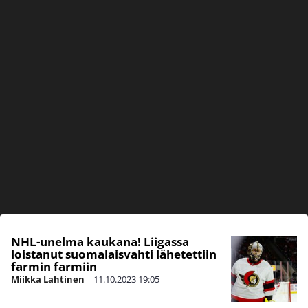
NHL-unelma kaukana! Liigassa
loistanut suomalaisvahti lähetettiin
farmin farmiin
Miikka Lahtinen
|
11.10.2023
19:05