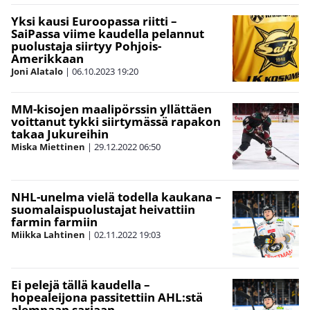
Yksi kausi Euroopassa riitti –
SaiPassa viime kaudella pelannut
puolustaja siirtyy Pohjois-
Amerikkaan
Joni Alatalo
|
06.10.2023
19:20
MM-kisojen maalipörssin yllättäen
voittanut tykki siirtymässä rapakon
takaa Jukureihin
Miska Miettinen
|
29.12.2022
06:50
NHL-unelma vielä todella kaukana –
suomalaispuolustajat heivattiin
farmin farmiin
Miikka Lahtinen
|
02.11.2022
19:03
Ei pelejä tällä kaudella –
hopealeijona passitettiin AHL:stä
alempaan sarjaan