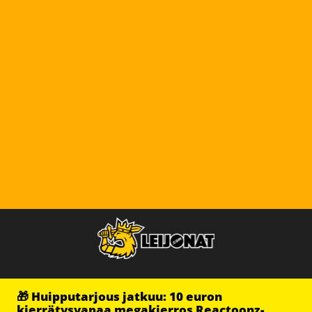
🎁 Huipputarjous jatkuu: 10 euron
kierrätysvapaa megakierros Reactoonz-