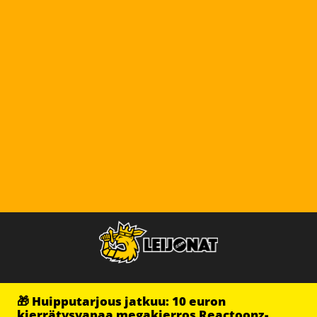
🎁 Huipputarjous jatkuu: 10 euron
kierrätysvapaa megakierros Reactoonz-