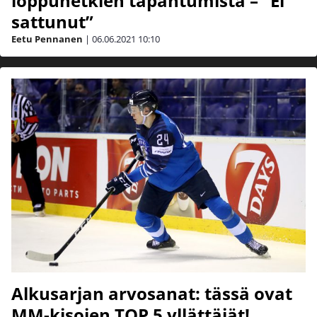
loppuhetkien tapahtumista – ”Ei
sattunut”
Eetu Pennanen
|
06.06.2021
10:10
Alkusarjan arvosanat: tässä ovat
MM-kisojen TOP 5 yllättäjät!