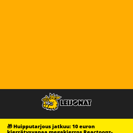
🎁 Huipputarjous jatkuu: 10 euron
kierrätysvapaa megakierros Reactoonz-