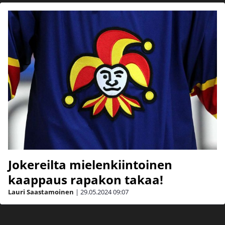
Jokereilta mielenkiintoinen
kaappaus rapakon takaa!
Lauri Saastamoinen
|
29.05.2024
09:07