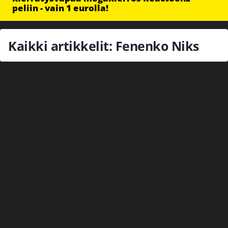
peliin - vain 1 eurolla!
Kaikki artikkelit: Fenenko Niks