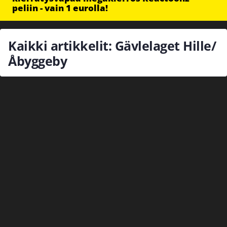
peliin - vain 1 eurolla!
Kaikki artikkelit: Gävlelaget Hille/
Åbyggeby