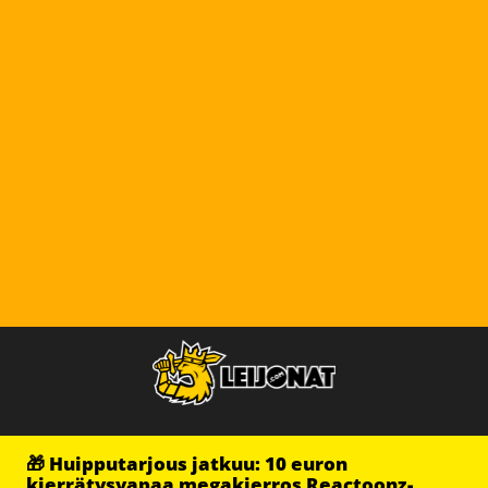
🎁 Huipputarjous jatkuu: 10 euron
kierrätysvapaa megakierros Reactoonz-