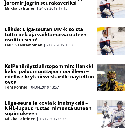
Jaromir Jagrin seurakaveriksi
Miikka Lahtinen
|
24.09.2019
17:15
Lähde: Liiga-seuran MM-kisoista
tuttu pelaaja vaihtamassa uuteen
osoitteeseen!
Lauri Saastamoinen
|
21.07.2019
15:50
KalPa täräytti siirtopommin: Hankki
kaksi paluumuuttajaa maalilleen –
edelliselle ykkösveskarille näytettiin
ovea
Toni Pönniö
|
04.04.2019
13:57
Liiga-seuralle kovia kiinnistyksiä –
NHL-lupaus rustasi nimensä uuteen
sopimukseen
Miikka Lahtinen
|
13.12.2017
09:09