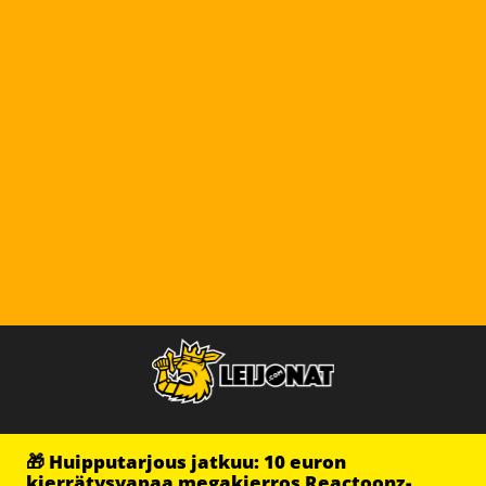
🎁 Huipputarjous jatkuu: 10 euron
kierrätysvapaa megakierros Reactoonz-