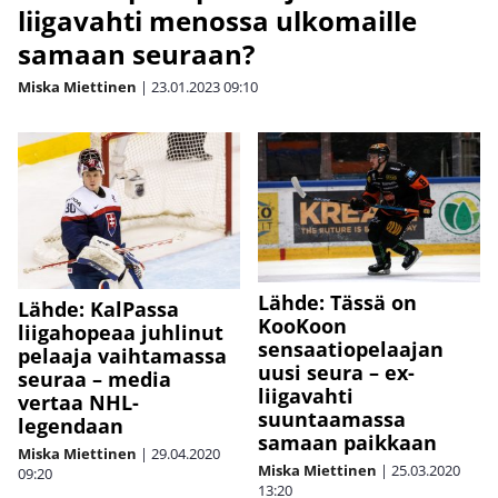
liigavahti menossa ulkomaille
samaan seuraan?
Miska Miettinen
|
23.01.2023
09:10
Lähde: Tässä on
Lähde: KalPassa
KooKoon
liigahopeaa juhlinut
sensaatiopelaajan
pelaaja vaihtamassa
uusi seura – ex-
seuraa – media
liigavahti
vertaa NHL-
suuntaamassa
legendaan
samaan paikkaan
Miska Miettinen
|
29.04.2020
Miska Miettinen
|
25.03.2020
09:20
13:20