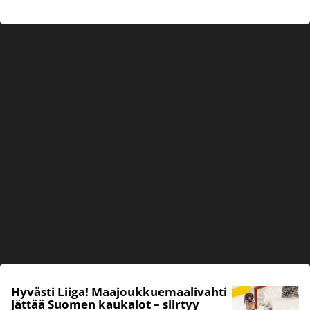
Hyvästi Liiga! Maajoukkuemaalivahti
jättää Suomen kaukalot – siirtyy