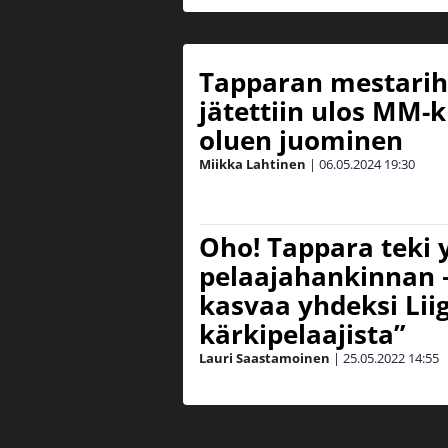
Tapparan mestari
jätettiin ulos MM-k
oluen juominen
Miikka Lahtinen
|
06.05.2024
19:30
Oho! Tappara teki 
pelaajahankinnan 
kasvaa yhdeksi Lii
kärkipelaajista”
Lauri Saastamoinen
|
25.05.2022
14:55