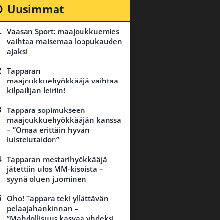
Uusimmat
Vaasan Sport: maajoukkuemies
vaihtaa maisemaa loppukauden
ajaksi
Tapparan
maajoukkuehyökkääjä vaihtaa
kilpailijan leiriin!
Tappara sopimukseen
maajoukkuehyökkääjän kanssa
– ”Omaa erittäin hyvän
luistelutaidon”
Tapparan mestarihyökkääjä
jätettiin ulos MM-kisoista –
syynä oluen juominen
Oho! Tappara teki yllättävän
pelaajahankinnan –
”Mahdollisuus kasvaa yhdeksi