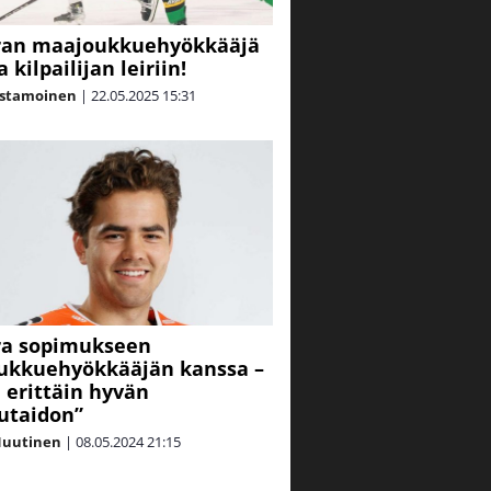
ran maajoukkuehyökkääjä
 kilpailijan leiriin!
astamoinen
|
22.05.2025
15:31
ra sopimukseen
ukkuehyökkääjän kanssa –
erittäin hyvän
lutaidon”
Nuutinen
|
08.05.2024
21:15