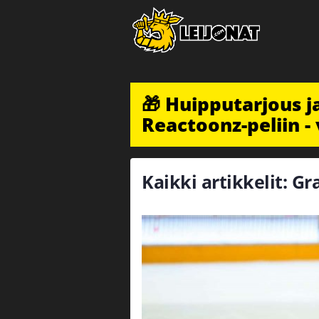
🎁 Huipputarjous 
Reactoonz-peliin - 
Kaikki artikkelit: Gr