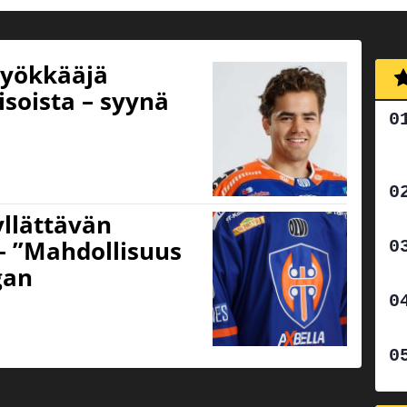
hyökkääjä
isoista – syynä
yllättävän
– ”Mahdollisuus
gan