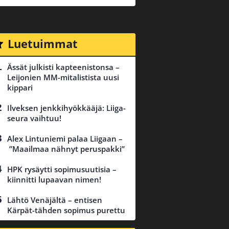
Luetuimmat
Ässät julkisti kapteenistonsa –
Leijonien MM-mitalistista uusi
kippari
Ilveksen jenkkihyökkääjä: Liiga-
seura vaihtuu!
Alex Lintuniemi palaa Liigaan –
”Maailmaa nähnyt peruspakki”
HPK rysäytti sopimusuutisia –
kiinnitti lupaavan nimen!
Lähtö Venäjältä – entisen
Kärpät-tähden sopimus purettu