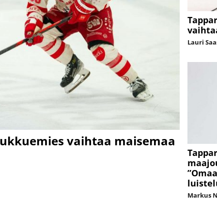
Tappa
vaihtaa
Lauri Sa
oukkuemies vaihtaa maisemaa
Tappa
maajo
”Omaa 
luiste
Markus 