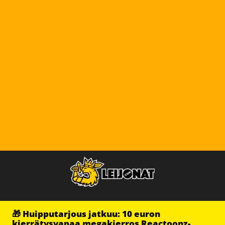
🎁 Huipputarjous jatkuu: 10 euron
kierrätysvapaa megakierros Reactoonz-