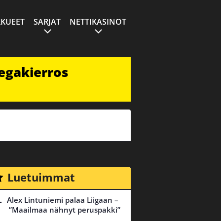
KUEET
SARJAT
NETTIKASINOT
egakierros
Luetuimmat
Alex Lintuniemi palaa Liigaan –
”Maailmaa nähnyt peruspakki”