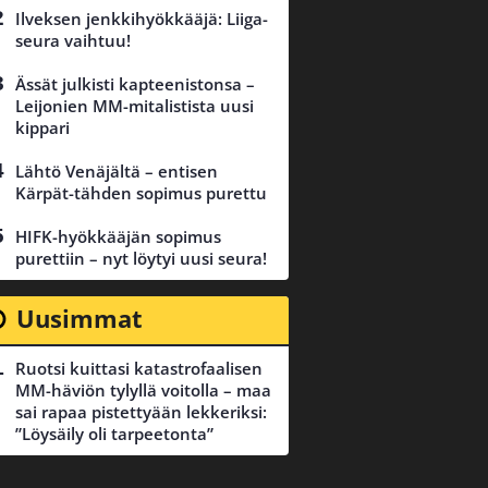
Ilveksen jenkkihyökkääjä: Liiga-
seura vaihtuu!
Ässät julkisti kapteenistonsa –
Leijonien MM-mitalistista uusi
kippari
Lähtö Venäjältä – entisen
Kärpät-tähden sopimus purettu
HIFK-hyökkääjän sopimus
purettiin – nyt löytyi uusi seura!
Uusimmat
Ruotsi kuittasi katastrofaalisen
MM-häviön tylyllä voitolla – maa
sai rapaa pistettyään lekkeriksi:
”Löysäily oli tarpeetonta”