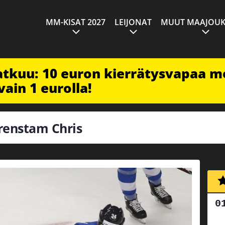
MM-KISAT 2027
LEIJONAT
MUUT MAAJOUK
jatkuu: 10 euron kierrätysvapaa m
vain 1 eurolla!
ärenstam Chris