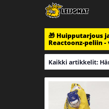
🎁 Huipputarjous 
Reactoonz-peliin - 
Kaikki artikkelit: H