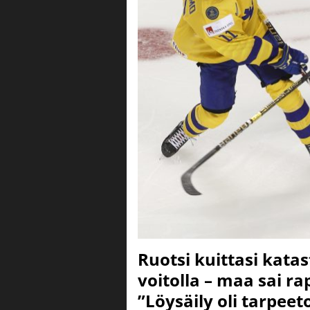
Ruotsi kuittasi kata
voitolla – maa sai ra
”Löysäily oli tarpeet