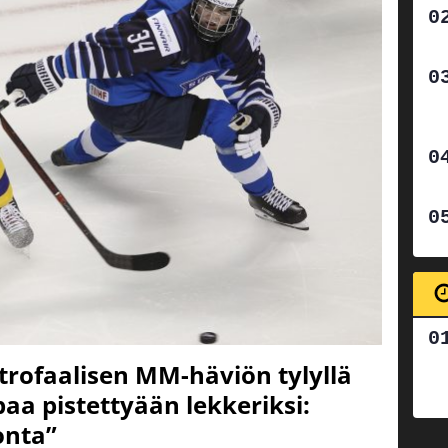
strofaalisen MM-häviön tylyllä
paa pistettyään lekkeriksi:
onta”