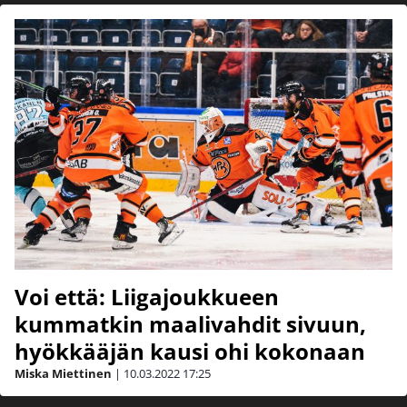
Voi että: Liigajoukkueen
kummatkin maalivahdit sivuun,
hyökkääjän kausi ohi kokonaan
Miska Miettinen
|
10.03.2022
17:25