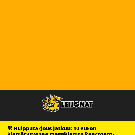
🎁 Huipputarjous jatkuu: 10 euron
kierrätysvapaa megakierros Reactoonz-