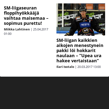
SM-liigaseuran
floppihyökkääjä
vaihtaa maisemaa –
sopimus purettu!
Miikka Lahtinen
|
25.04.2017
01:00
SM-liigan kaikkien
aikojen menestynein
pakki löi hokkarit
naulaan – ”Upea ura
hakee vertaistaan”
Ilari Isotalo
|
20.03.2017
13:00