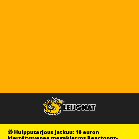
🎁 Huipputarjous jatkuu: 10 euron
kierrätysvapaa megakierros Reactoonz-