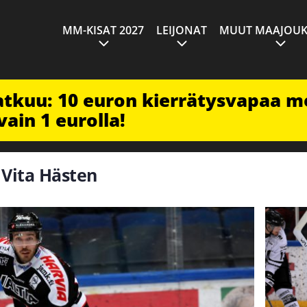
MM-KISAT 2027
LEIJONAT
MUUT MAAJOUK
jatkuu: 10 euron kierrätysvapaa m
vain 1 eurolla!
 Vita Hästen