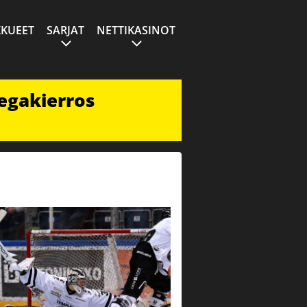
KUEET
SARJAT
NETTIKASINOT
egakierros