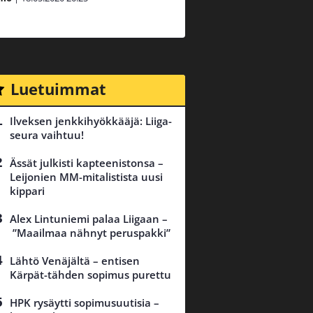
Luetuimmat
Ilveksen jenkkihyökkääjä: Liiga-
seura vaihtuu!
Ässät julkisti kapteenistonsa –
Leijonien MM-mitalistista uusi
kippari
Alex Lintuniemi palaa Liigaan –
”Maailmaa nähnyt peruspakki”
Lähtö Venäjältä – entisen
Kärpät-tähden sopimus purettu
HPK rysäytti sopimusuutisia –