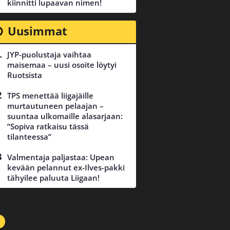
kiinnitti lupaavan nimen!
Uusimmat
JYP-puolustaja vaihtaa
maisemaa – uusi osoite löytyi
Ruotsista
TPS menettää liigajäille
murtautuneen pelaajan –
suuntaa ulkomaille alasarjaan:
”Sopiva ratkaisu tässä
tilanteessa”
Valmentaja paljastaa: Upean
kevään pelannut ex-Ilves-pakki
tähyilee paluuta Liigaan!