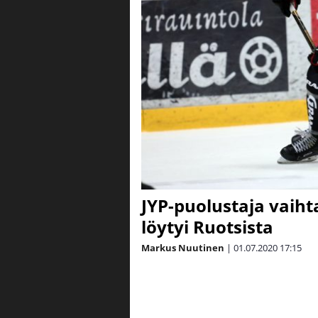
JYP-puolustaja vaiht
löytyi Ruotsista
Markus Nuutinen
|
01.07.2020
17:15