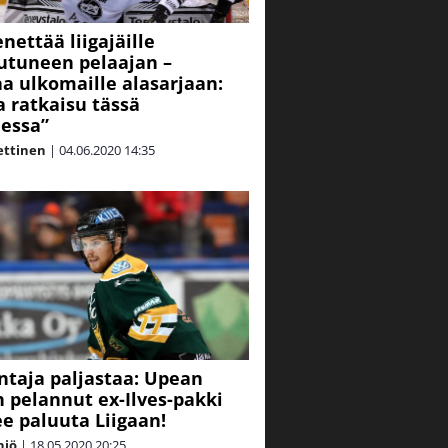
nettää liigajäille
tuneen pelaajan –
a ulkomaille alasarjaan:
a ratkaisu tässä
eessa”
ettinen
|
04.06.2020
14:35
taja paljastaa: Upean
 pelannut ex-Ilves-pakki
ee paluuta Liigaan!
niö
|
18.05.2020
20:25