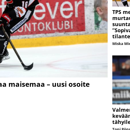
TPS me
murtau
suunta
”Sopiv
tilant
Miska Mi
aa maisemaa – uusi osoite
Valmen
kevään
tähyil
Toni Pön