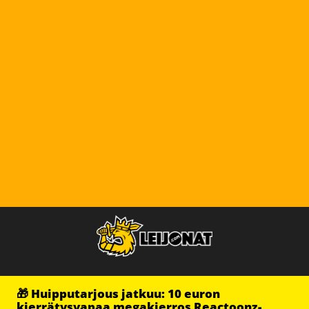
🎁 Huipputarjous jatkuu: 10 euron
kierrätysvapaa megakierros Reactoonz-