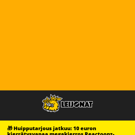
🎁 Huipputarjous jatkuu: 10 euron
kierrätysvapaa megakierros Reactoonz-