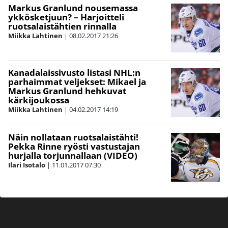
Markus Granlund nousemassa
ykkösketjuun? – Harjoitteli
ruotsalaistähtien rinnalla
Miikka Lahtinen
|
08.02.2017
21:26
Kanadalaissivusto listasi NHL:n
parhaimmat veljekset: Mikael ja
Markus Granlund hehkuvat
kärkijoukossa
Miikka Lahtinen
|
04.02.2017
14:19
Näin nollataan ruotsalaistähti!
Pekka Rinne ryösti vastustajan
hurjalla torjunnallaan (VIDEO)
Ilari Isotalo
|
11.01.2017
07:30