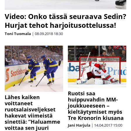
Video: Onko tässä seuraava Sedin?
Hurjat tehot harjoitusottelussa!
Toni Tuomala
|
08.09.2018
18:30
Ruotsi saa
Lähes kaiken
huippuvahdin MM-
voittaneet
joukkueeseen –
ruotsalaisveljekset
kieltäytymiset myös
hakevat viimeistä
Tre Kronorin kiusana
sinettiä: ”Haluamme
Jani Harjula
|
14.04.2017
15:00
voittaa sen juuri