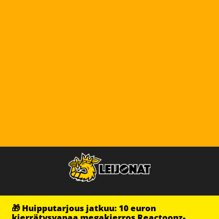
🎁 Huipputarjous jatkuu: 10 euron
kierrätysvapaa megakierros Reactoonz-