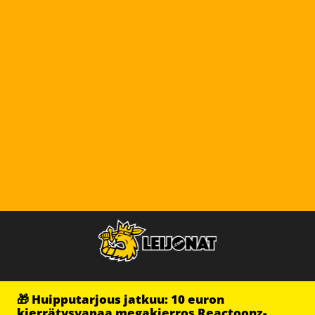
🎁 Huipputarjous jatkuu: 10 euron
kierrätysvapaa megakierros Reactoonz-