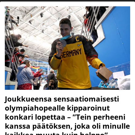
Joukkueensa sensaatiomaisesti
olympiahopealle kipparoinut
konkari lopettaa – ”Tein perheeni
kanssa päätöksen, joka oli minulle
kaikkea muuta kuin helppo”