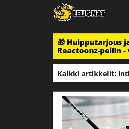
🎁 Huipputarjous 
Reactoonz-peliin - 
Kaikki artikkelit: Int