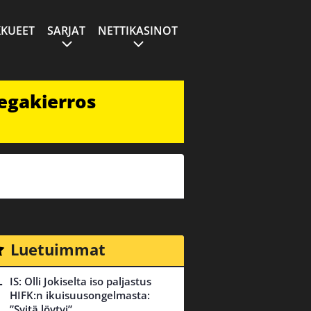
KUEET
SARJAT
NETTIKASINOT
egakierros
Luetuimmat
IS: Olli Jokiselta iso paljastus
HIFK:n ikuisuusongelmasta:
”Syitä löytyi”