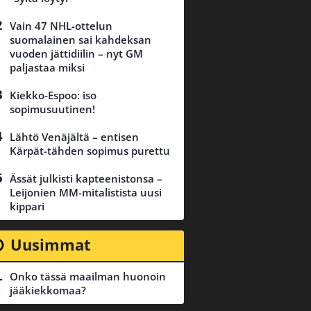
Vain 47 NHL-ottelun
suomalainen sai kahdeksan
vuoden jättidiilin – nyt GM
paljastaa miksi
Kiekko-Espoo: iso
sopimusuutinen!
Lähtö Venäjältä – entisen
Kärpät-tähden sopimus purettu
Ässät julkisti kapteenistonsa –
Leijonien MM-mitalistista uusi
kippari
Uusimmat
Onko tässä maailman huonoin
jääkiekkomaa?