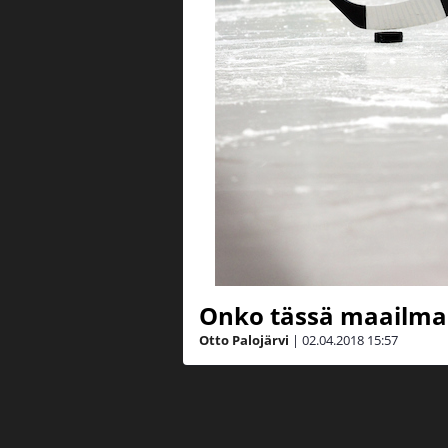
Onko tässä maailma
Otto Palojärvi
|
02.04.2018
15:57