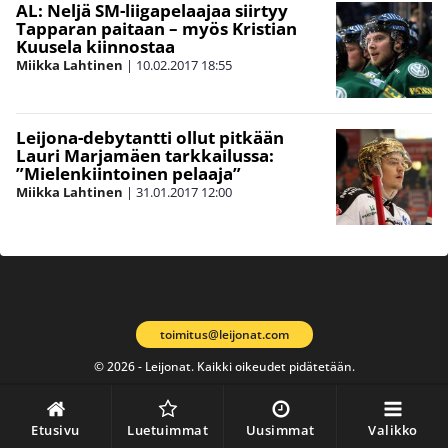
AL: Neljä SM-liigapelaajaa siirtyy
Tapparan paitaan – myös Kristian
Kuusela kiinnostaa
Miikka Lahtinen
|
10.02.2017
18:55
Leijona-debytantti ollut pitkään
Lauri Marjamäen tarkkailussa:
”Mielenkiintoinen pelaaja”
Miikka Lahtinen
|
31.01.2017
12:00
toimitus@leijonat.com
© 2026 - Leijonat. Kaikki oikeudet pidätetään.
Etusivu
Luetuimmat
Uusimmat
Valikko