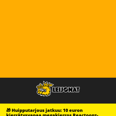
🎁 Huipputarjous jatkuu: 10 euron
kierrätysvapaa megakierros Reactoonz-