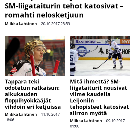
SM-liigataiturin tehot katosivat –
romahti nelosketjuun
Miikka Lahtinen
|
20.10.2017
23:59
Mitä ihmettä? SM-
Tappara teki
liigataiturit nousivat
odotetun ratkaisun:
viime kaudella
alkukauden
Leijoniin –
floppihyökkääjät
tehopisteet katosivat
vihdoin eri ketjuissa
siirron myötä
Miikka Lahtinen
|
11.10.2017
18:06
Miikka Lahtinen
|
09.10.2017
01:00