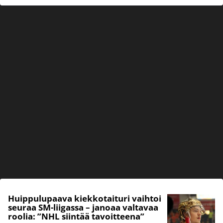
Huippulupaava kiekkotaituri vaihtoi
seuraa SM-liigassa – janoaa valtavaa
roolia: ”NHL siintää tavoitteena”