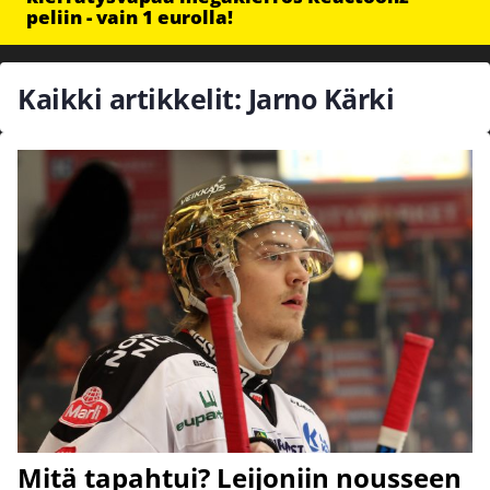
peliin - vain 1 eurolla!
Kaikki artikkelit: Jarno Kärki
Mitä tapahtui? Leijoniin nousseen