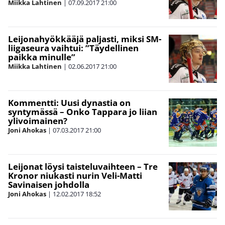
Miikka Lahtinen
|
07.09.2017
21:00
Leijonahyökkääjä paljasti, miksi SM-
liigaseura vaihtui: ”Täydellinen
paikka minulle”
Miikka Lahtinen
|
02.06.2017
21:00
Kommentti: Uusi dynastia on
syntymässä – Onko Tappara jo liian
ylivoimainen?
Joni Ahokas
|
07.03.2017
21:00
Leijonat löysi taisteluvaihteen – Tre
Kronor niukasti nurin Veli-Matti
Savinaisen johdolla
Joni Ahokas
|
12.02.2017
18:52