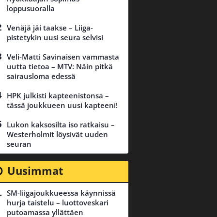
loppusuoralla
Venäjä jäi taakse – Liiga-
pistetykin uusi seura selvisi
Veli-Matti Savinaisen vammasta
uutta tietoa – MTV: Näin pitkä
sairausloma edessä
HPK julkisti kapteenistonsa –
tässä joukkueen uusi kapteeni!
Lukon kaksosilta iso ratkaisu –
Westerholmit löysivät uuden
seuran
Uusimmat
SM-liigajoukkueessa käynnissä
hurja taistelu – luottoveskari
putoamassa yllättäen