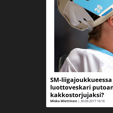
SM-liigajoukkueessa 
luottoveskari putoa
kakkostorjujaksi?
Miska Miettinen
|
30.09.2017
16:16