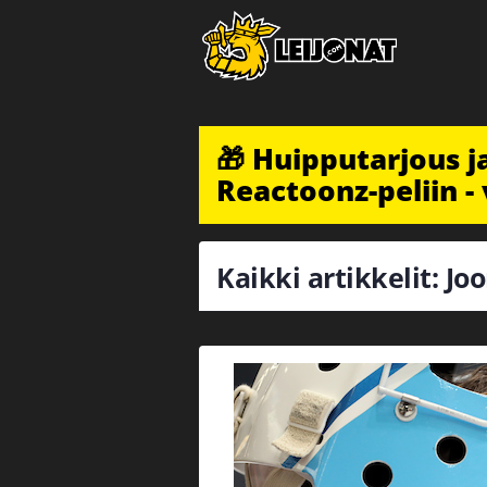
🎁 Huipputarjous 
Reactoonz-peliin - 
Kaikki artikkelit: Jo