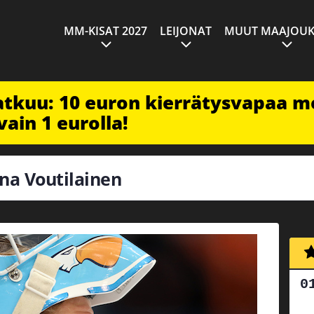
MM-KISAT 2027
LEIJONAT
MUUT MAAJOUK
jatkuu: 10 euron kierrätysvapaa m
vain 1 eurolla!
ona Voutilainen