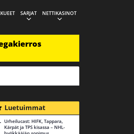
KUEET
SARJAT
NETTIKASINOT
egakierros
Luetuimmat
Urheilucast: HIFK, Tappara,
Kärpät ja TPS kisassa – NHL-
hyökkääjän sopimus