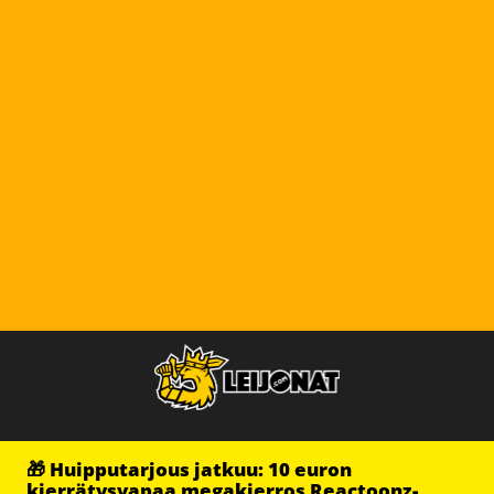
🎁 Huipputarjous jatkuu: 10 euron
kierrätysvapaa megakierros Reactoonz-