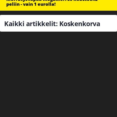
peliin - vain 1 eurolla!
Kaikki artikkelit: Koskenkorva