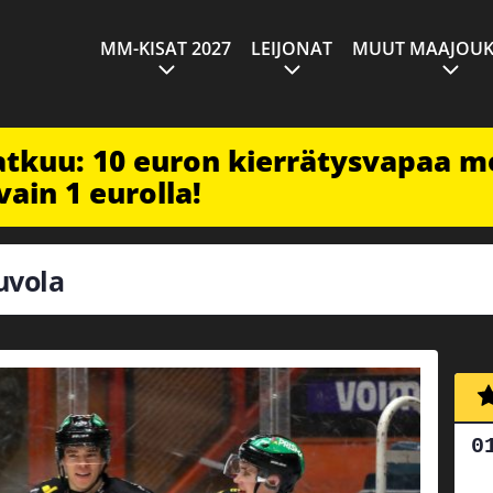
MM-KISAT 2027
LEIJONAT
MUUT MAAJOUK
jatkuu: 10 euron kierrätysvapaa m
vain 1 eurolla!
uvola