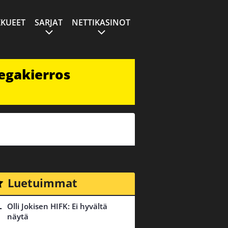
KUEET
SARJAT
NETTIKASINOT
egakierros
Luetuimmat
Olli Jokisen HIFK: Ei hyvältä
näytä