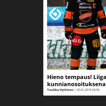
Hieno tempaus! Liiga
kunnianosoituksena 
Tuukka Hyttinen
|
02.01.2019
20:50