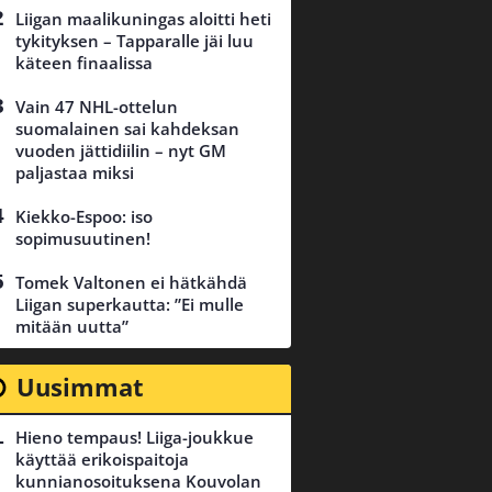
Liigan maalikuningas aloitti heti
tykityksen – Tapparalle jäi luu
käteen finaalissa
Vain 47 NHL-ottelun
suomalainen sai kahdeksan
vuoden jättidiilin – nyt GM
paljastaa miksi
Kiekko-Espoo: iso
sopimusuutinen!
Tomek Valtonen ei hätkähdä
Liigan superkautta: ”Ei mulle
mitään uutta”
Uusimmat
Hieno tempaus! Liiga-joukkue
käyttää erikoispaitoja
kunnianosoituksena Kouvolan