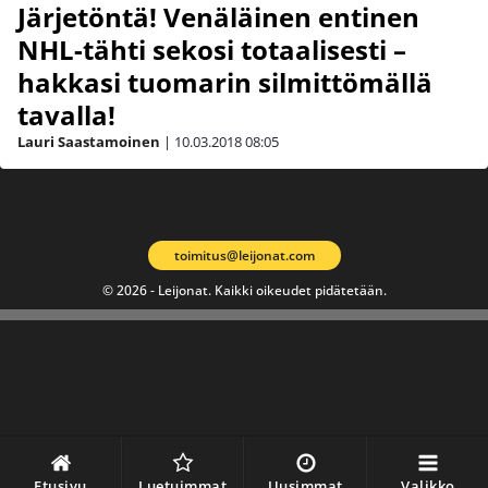
Järjetöntä! Venäläinen entinen
NHL-tähti sekosi totaalisesti –
hakkasi tuomarin silmittömällä
tavalla!
Lauri Saastamoinen
|
10.03.2018
08:05
toimitus@leijonat.com
© 2026 - Leijonat. Kaikki oikeudet pidätetään.
Etusivu
Luetuimmat
Uusimmat
Valikko