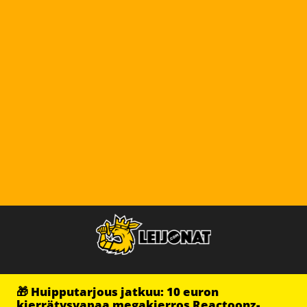
🎁 Huipputarjous jatkuu: 10 euron
kierrätysvapaa megakierros Reactoonz-